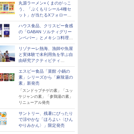
丸源ラーメン×くまのがっこ
う、「ぷくもりシール4種セ
ット」が当たるXフォロー＆
リポストキャンペーン実施
ハウス食品、クリスピー食感
の「GABAN ソルティグリー
ンペパー」とメキシコ料理に
合う「GABAN チポトレペパ
リゾナーレ熱海、漁師や魚屋
ー」発売
と実体験で未利用魚を学ぶ自
由研究アクティビティ
「Fisherman's Academy」を
エスビー食品「菜館 小鍋の
実施中
素」シリーズから「麻辣湯の
素」新発売
「スンドゥブチゲの素」「ユッ
ケジャンの素」「参鶏湯の素」
リニューアル発売
サントリー、残暑にぴったり
で涼やかな「ほろよい〈ひん
やりみかん〉」限定発売