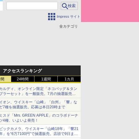
Impress サイト
全カテゴリ
アクセスランキング
時間
24時間
1週間
1カ月
カルディ、オンライン限定「ネコバッグ＆タン
ブラーセット」を一般販売。7月の抽選販売の
当選無効分
イオン、ウイスキー「山崎」「白州」「響」な
ど7種を抽選販売。応募は本日20時まで
ミスド「Mrs. GREEN APPLE」のコラボドーナ
ツ4種、いよいよ発売！
ビックカメラ、ウイスキー「山崎18年」「響21
年」を“6万7100円”で抽選販売。店頭で9日まで
受付