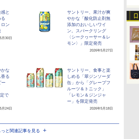
快感と
サントリー、果汁が爽
める
やかな「酸化防止剤無
メロン
添加のおいしいワイ
売
ン。スパークリング
〈シークヮーサー＆レ
年5月30日
モン〉」限定発売
2026年5月27日
やかな
サントリー、食事と楽
ム香る
しめる「翠ジンソーダ
ピー
缶」から「グレープフ
ルーツ＆トニック」
限定で
「レモン＆ジンジャ
ー」を限定発売
年5月24日
2026年5月18日
もっと関連記事を見る