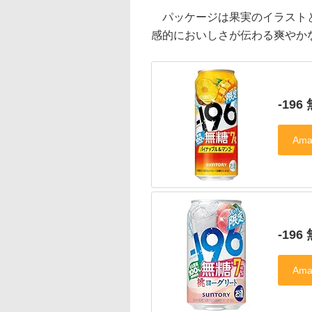
パッケージは果実のイラストと
感的においしさが伝わる爽やか
-19
-19