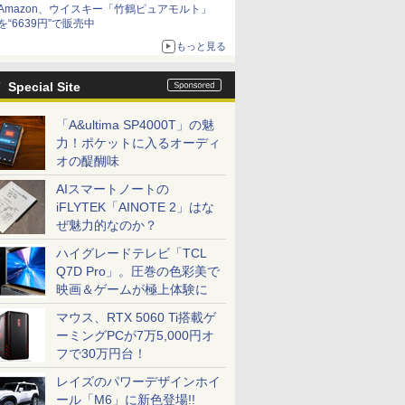
Amazon、ウイスキー「竹鶴ピュアモルト」
を“6639円”で販売中
もっと見る
Special Site
「A&ultima SP4000T」の魅
力！ポケットに入るオーディ
オの醍醐味
AIスマートノートの
iFLYTEK「AINOTE 2」はな
ぜ魅力的なのか？
ハイグレードテレビ「TCL
Q7D Pro」。圧巻の色彩美で
映画＆ゲームが極上体験に
マウス、RTX 5060 Ti搭載ゲ
ーミングPCが7万5,000円オ
フで30万円台！
レイズのパワーデザインホイ
ール「M6」に新色登場!!