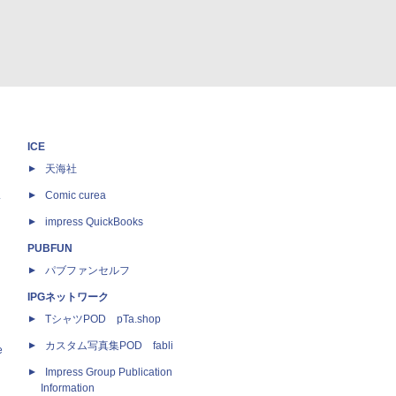
ICE
天海社
ス
Comic curea
impress QuickBooks
PUBFUN
パブファンセルフ
IPGネットワーク
TシャツPOD pTa.shop
カスタム写真集POD fabli
e
Impress Group Publication
Information