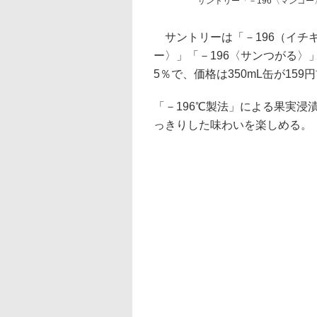
サントリー「－196〈マンゴー
サントリーは「－196（イチキ
ー〉」「－196〈サンつがる〉
5％で、価格は350mL缶が159
「－196℃製法」による果実
っきりした味わいを楽しめる。