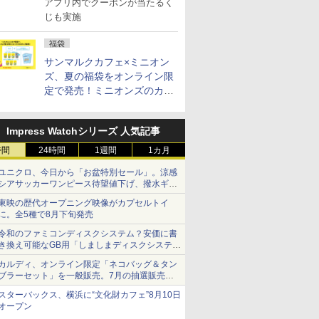
アプリ内でクーポンが当たるく
じも実施
福袋
サンマルクカフェ×ミニオン
ズ、夏の福袋をオンライン限
定で発売！ミニオンズのカッ
プと2500円相当のチケット
付き
Impress Watchシリーズ 人気記事
時間
24時間
1週間
1カ月
ユニクロ、今日から「お盆特別セール」。涼感
シアサッカーワンピース待望値下げ、撥水ギア
ショーツは1990円に
東映の歴代オープニング映像がカプセルトイ
に。全5種で8月下旬発売
令和のファミコンディスクシステム？安価に書
き換え可能なGB用「しましまディスクシステ
ム」
カルディ、オンライン限定「ネコバッグ＆タン
ブラーセット」を一般販売。7月の抽選販売の
当選無効分
スターバックス、横浜に“文化財カフェ”8月10日
オープン