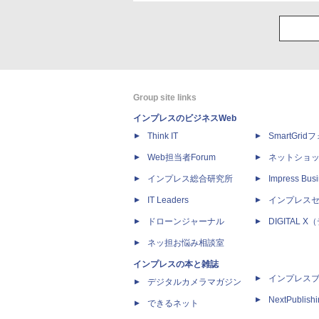
Group site links
インプレスのビジネスWeb
Think IT
SmartGri
Web担当者Forum
ネットショ
インプレス総合研究所
Impress Busi
IT Leaders
インプレス
ドローンジャーナル
DIGITAL
ネッ担お悩み相談室
インプレスの本と雑誌
インプレス
デジタルカメラマガジン
NextPublish
できるネット