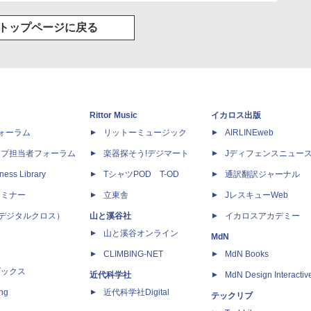
トップページに戻る
Rittor Music
イカロス出版
dフォーラム
リットーミュージック
AIRLINEweb
ップ担当者フォーラム
楽器探そう!デジマート
Jディフェンスニュー
ness Library
TシャツPOD T-OD
通訳翻訳ジャーナル
セミナー
立東舎
JレスキューWeb
 X（デジタルクロス）
山と溪谷社
イカロスアカデミー
山と溪谷オンライン
MdN
CLIMBING-NET
MdN Books
ブックス
近代科学社
MdN Design Interactiv
ing
近代科学社Digital
テックリブ