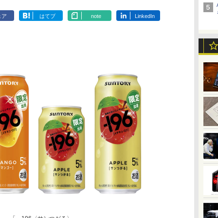
ェア
はてブ
note
LinkedIn