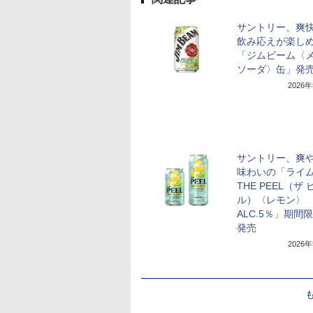
サントリー、爽
飲み応えが楽し
「ジムビーム〈
ソーダ〉缶」発
2026
サントリー、爽
味わいの「ライ
THE PEEL（ザ 
ル）〈レモン〉
ALC.5％」期間
発売
2026