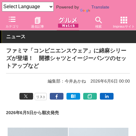
Powered by
Translate
グルメ Watch
店舗
コンビニ
ファミリーマート
カテゴリ
過去記事
検索
Impressサイト
ニュース
ファミマ「コンビニエンスウェア」に綿麻シリー
ズが登場！ 開襟シャツとイージーパンツのセッ
トアップなど
編集部：今井あかね
2026年6月6日 00:00
リスト
2026年6月5日から順次発売