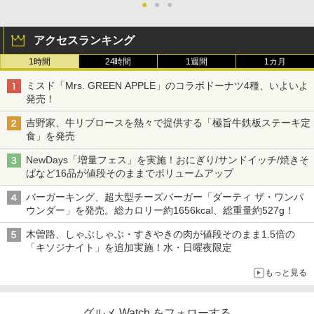
●
●
●
アクセスランキング
1時間
24時間
1週間
1カ月
ミスド「Mrs. GREEN APPLE」のコラボドーナツ4種、いよいよ
発売！
吉野家、牛リブロースを熱々で提供する「極旨牛鉄板ステーキ定
食」を発売
NewDays「増量フェス」を実施！おにぎり/サンドイッチ/焼きそ
ばなど16品が値段そのままでボリュームアップ
バーガーキング、超大型チーズバーガー「ダーティ ザ・ワンパ
ウンダー」を発売。総カロリー約1656kcal、総重量約527g！
木曽路、しゃぶしゃぶ・すきやきの肉が値段そのまま1.5倍の
「キソジナイト」を追加実施！水・日曜夜限定
もっと見る
グルメ Watch をフォローする