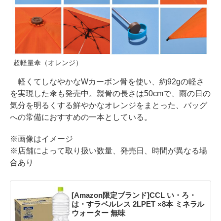
超軽量傘（オレンジ）
軽くてしなやかなWカーボン骨を使い、約92gの軽さ
を実現した傘も発売中。親骨の長さは50cmで、雨の日の
気分を明るくする鮮やかなオレンジをまとった、バッグ
への常備におすすめの一本としている。
※画像はイメージ
※店舗によって取り扱い数量、発売日、時間が異なる場
合あり
[Amazon限定ブランド]CCL い・ろ・
は・すラベルレス 2LPET ×8本 ミネラル
ウォーター 無味