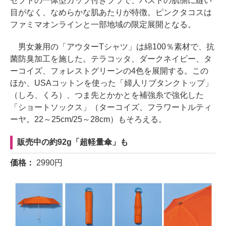
セプトの一体型カップ付きブラで、バストの肌側に縫い
目がなく、なめらかな肌あたりが特徴。ピンクタコスは
ファミマオンラインと一部地域の限定展開となる。
男女兼用の「アウターTシャツ」は綿100％素材で、抗
菌防臭加工を施した。テラコッタ、ダークネイビー、タ
ーコイズ、フォレストグリーンの4色を展開する。この
ほか、USAコットンを使った「婦人リブタンクトップ」
（しろ、くろ）、つま先とかかとを補強糸で強化した
「ショートソックス」（ターコイズ、フラワートルティ
ーヤ。22～25cm/25～28cm）もそろえる。
販売中の約92g「超軽量傘」も
価格：
2990円