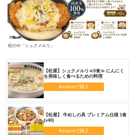
松のや「シュクメルリ」
【松屋】シュクメルリ≪5食≫ にんにく
を美味しく食べるための料理
【松屋】 牛めしの具 プレミアム仕様 1食
(x40)