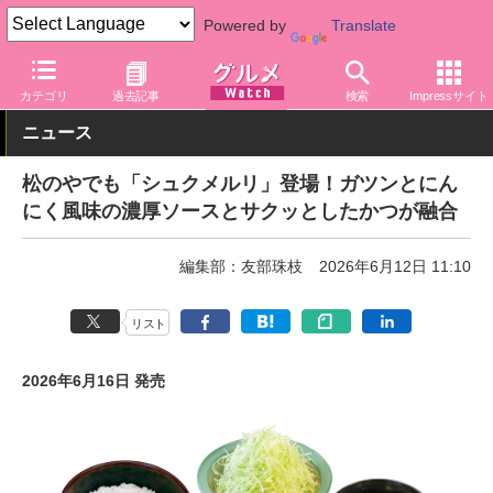
Powered by
Translate
グルメ Watch
店舗
丼もの
松屋
カテゴリ
過去記事
検索
Impressサイト
ニュース
松のやでも「シュクメルリ」登場！ガツンとにん
にく風味の濃厚ソースとサクッとしたかつが融合
編集部：友部珠枝
2026年6月12日 11:10
リスト
2026年6月16日 発売