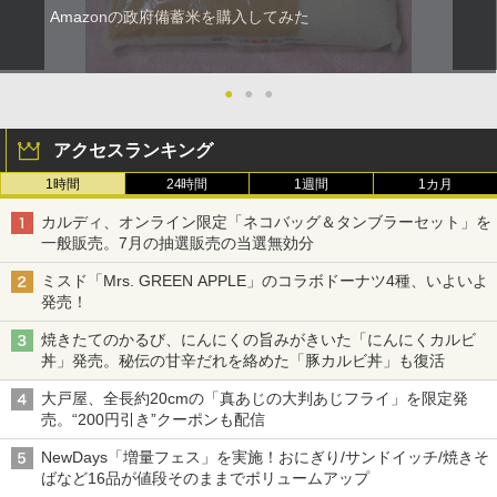
Amazonの政府備蓄米を購入してみた
●
●
●
アクセスランキング
1時間
24時間
1週間
1カ月
カルディ、オンライン限定「ネコバッグ＆タンブラーセット」を
一般販売。7月の抽選販売の当選無効分
ミスド「Mrs. GREEN APPLE」のコラボドーナツ4種、いよいよ
発売！
焼きたてのかるび、にんにくの旨みがきいた「にんにくカルビ
丼」発売。秘伝の甘辛だれを絡めた「豚カルビ丼」も復活
大戸屋、全長約20cmの「真あじの大判あじフライ」を限定発
売。“200円引き”クーポンも配信
NewDays「増量フェス」を実施！おにぎり/サンドイッチ/焼きそ
ばなど16品が値段そのままでボリュームアップ