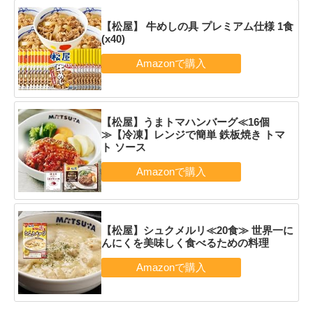
【松屋】 牛めしの具 プレミアム仕様 1食
(x40)
【松屋】うまトマハンバーグ≪16個
≫【冷凍】レンジで簡単 鉄板焼き トマ
ト ソース
【松屋】シュクメルリ≪20食≫ 世界一に
んにくを美味しく食べるための料理