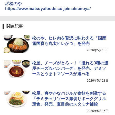
🔗松のや
https://www.matsuyafoods.co.jp/matsunoya/
関連記事
松のや、ヒレ肉を贅沢に味わえる「国産
雪国育ち丸太ヒレかつ」を発売
2026年5月15日
松屋、チーズがとろ～！「溢れる3種の濃
厚チーズINハンバーグ」を発売。デミソ
ースとうまトマソースが選べる
2026年5月28日
松屋、爽やかなバジルが食欲を刺激する
「チミチュリソース厚切りポークグリル
定食」発売。夏目前のスタミナ補給
2026年5月15日