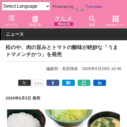
Powered by
Translate
グルメ Watch
店舗
丼もの
松屋
カテゴリ
過去記事
検索
Impressサイト
ニュース
松のや、肉の旨みとトマトの酸味が絶妙な「うま
トマメンチかつ」を発売
編集部：友部珠枝
2026年5月29日 10:46
リスト
2026年6月3日 発売