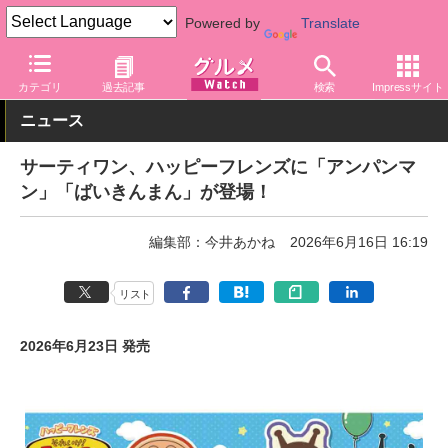
Powered by
Translate
グルメ Watch
店舗
ファストフード
サーティワン
カテゴリ
過去記事
検索
Impressサイト
ニュース
サーティワン、ハッピーフレンズに「アンパンマ
ン」「ばいきんまん」が登場！
編集部：今井あかね
2026年6月16日 16:19
リスト
2026年6月23日 発売