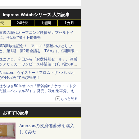
「Fisherman's Academy」を
実施中
Impress Watchシリーズ 人気記事
時間
24時間
1週間
1カ月
東映の歴代オープニング映像がカプセルトイ
に。全5種で8月下旬発売
第3期放送記念！ アニメ「薬屋のひとりご
と」第1期・第2期全話を「TVer」にて期間限定
で順次無料配信開始
ユニクロ、今日から「お盆特別セール」。涼感
シアサッカーワンピース待望値下げ、撥水ギア
ショーツは1990円に
Amazon、ウイスキー「フロム・ザ・バレル」
が“4402円”で再び登場！
はやぶさ50％オフの「新幹線eチケット（トク
だ値スペシャル28）」発売。秋冬乗車分、えき
ねっと限定
もっと見る
おすすめ記事
Amazonの政府備蓄米を購入
してみた