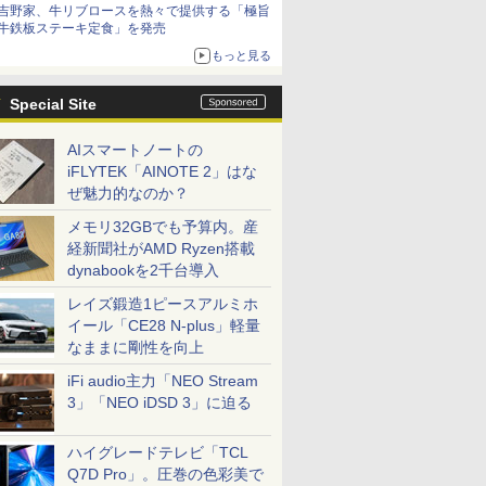
吉野家、牛リブロースを熱々で提供する「極旨
牛鉄板ステーキ定食」を発売
もっと見る
Special Site
AIスマートノートの
iFLYTEK「AINOTE 2」はな
ぜ魅力的なのか？
メモリ32GBでも予算内。産
経新聞社がAMD Ryzen搭載
dynabookを2千台導入
レイズ鍛造1ピースアルミホ
イール「CE28 N-plus」軽量
なままに剛性を向上
iFi audio主力「NEO Stream
3」「NEO iDSD 3」に迫る
ハイグレードテレビ「TCL
Q7D Pro」。圧巻の色彩美で