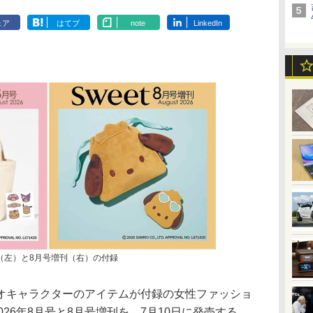
ェア
はてブ
note
LinkedIn
月号（左）と8月号増刊（右）の付録
キャラクターのアイテムが付録の女性ファッショ
2026年8月号と8月号増刊を、7月10日に発売する。