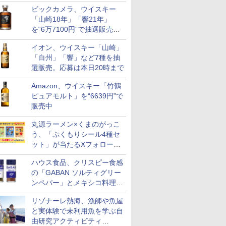
リニューアル。ハーフボトル
ビックカメラ、ウイスキー
も登場
「山崎18年」「響21年」
を“6万7100円”で抽選販売。
店頭で9日まで受付
イオン、ウイスキー「山崎」
「白州」「響」など7種を抽
選販売。応募は本日20時まで
Amazon、ウイスキー「竹鶴
ピュアモルト」を“6639円”で
販売中
丸源ラーメン×くまのがっこ
う、「ぷくもりシール4種セ
ット」が当たるXフォロー＆
リポストキャンペーン実施
ハウス食品、クリスピー食感
の「GABAN ソルティグリー
ンペパー」とメキシコ料理に
合う「GABAN チポトレペパ
リゾナーレ熱海、漁師や魚屋
ー」発売
と実体験で未利用魚を学ぶ自
由研究アクティビティ