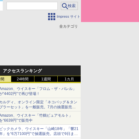
Impress サイト
全カテゴリ
アクセスランキング
時間
24時間
1週間
1カ月
Amazon、ウイスキー「フロム・ザ・バレル」
が“4402円”で再び登場！
カルディ、オンライン限定「ネコバッグ＆タン
ブラーセット」を一般販売。7月の抽選販売の
当選無効分
Amazon、ウイスキー「竹鶴ピュアモルト」
を“6639円”で販売中
ビックカメラ、ウイスキー「山崎18年」「響21
年」を“6万7100円”で抽選販売。店頭で9日まで
受付