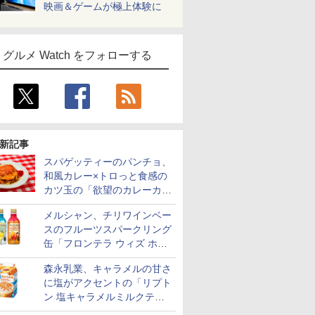
映画＆ゲームが極上体験に
グルメ Watch をフォローする
新記事
スパゲッティーのパンチョ、
和風カレー×トロっと食感の
カツ玉の「欲望のカレーカツ
玉スパ」発売
メルシャン、チリワインベー
スのフルーツスパークリング
缶「フロンテラ ウィズ ホワ
イトレモン/カシスオレン
森永乳業、キャラメルの甘さ
ジ」発売
に塩がアクセントの「リプト
ン 塩キャラメルミルクティ
ー」限定発売