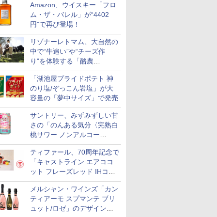
Amazon、ウイスキー「フロ
ム・ザ・バレル」が“4402
円”で再び登場！
リゾナーレトマム、大自然の
中で“牛追い”や“チーズ作
り”を体験する「酪農
Academy～夏休みの自由研
「湖池屋プライドポテト 神
究～」を実施中
のり塩/ぞっこん岩塩」が大
容量の「夢中サイズ」で発売
サントリー、みずみずしい甘
さの「のんある気分〈完熟白
桃サワー ノンアルコー
ル〉」限定発売
ティファール、70周年記念で
「キャストライン エアココ
ット フレーズレッド IHココ
ット鍋 24cm」数量限定発売
メルシャン・ワインズ「カン
ティアーモ スプマンテ ブリ
ュット/ロゼ」のデザインを