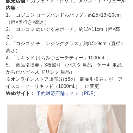
販売店舗：
カフェ・ド・クリエ、メゾン・ド・ヴェール
内容：
1. 「コジコジ ロープハンドルバッグ」約25×13×20cm
（幅×奥行き×高さ）
2. 「コジコジ ぬいぐるみポーチ」約13×11cm（幅×高
さ）
3. 「コジコジ チェンジンググラス」約8.5×9cm（直径×
高さ）
4. 「リキッド はちみつピーチティー」1000mL
5. 「商品引換券」3枚綴り （パスタ 単品、ケーキ 単品、
からだハピネス ドリンク 単品）
※オンラインストア販売分は5の「商品引換券」が「ア
イスコーヒーリキッド（1000mL）」に変更
Webサイト：
予約対応店舗リスト（PDF）