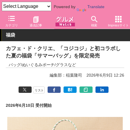
Powered by
Translate
グルメ Watch
店舗
カフェ
カテゴリ
過去記事
検索
Impressサイト
福袋
カフェ・ド・クリエ、「コジコジ」と初コラボし
た夏の福袋「サマーバッグ」を限定発売
バッグ/ぬいぐるみポーチ/グラスなど
編集部：稲葉隆司
2026年6月9日 12:26
リスト
2026年6月10日 受付開始