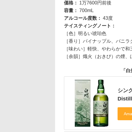
価格：
1万7600円前後
容量：
700mL
アルコール度数：
43度
テイスティングノート：
［色］明るい琥珀色
［香り］パイナップル、バニラ
［味わい］軽快、やわらかで和
［余韻］熾火（おきび）の煙、
「白
シング
Distil