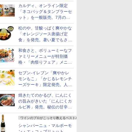
カルディ、オンライン限定
「ネコバッグ＆タンブラーセ
ット」を一般販売。7月の抽
選販売の当選無効分
松のや、甘酸っぱく爽やかな
「オレンジソース唐揚げ定
食」を発売。暑い夏でもさっ
ぱり！
和食さと、ボリューミーなフ
ァミリーメニューが特別価
格・「肉祭りフェア」メニュ
ーがテイクアウトに登場
セブン-イレブン「爽やかレ
モンもこ」「かじるレモンチ
ーズケーキ」限定発売。人気
シリーズから夏限定の味わい
焼きたてのかるび、にんにく
が登場
の旨みがきいた「にんにくカ
ルビ丼」発売。秘伝の甘辛だ
れを絡めた「豚カルビ丼」も
ワインのプロがこっそり教えるベストバイ
復活
シャンパーニュ・マルボーモ
ン・エ・コ・ブリュット