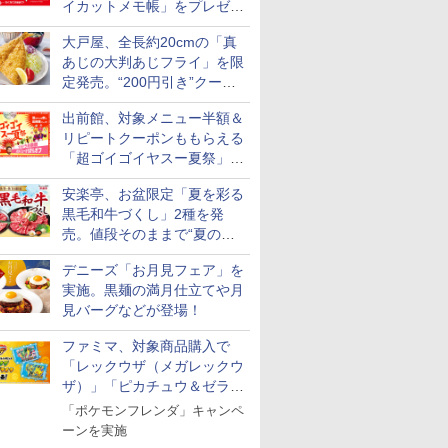
イカットメモ帳」をプレゼン
ト
大戸屋、全長約20cmの「真
あじの大判あじフライ」を限
定発売。“200円引き”クーポ
ンも配信
出前館、対象メニュー半額＆
リピートクーポンももらえる
「超ゴイゴイヤスー夏祭」を
実施
安楽亭、お盆限定「夏を彩る
黒毛和牛づくし」2種を発
売。値段そのままで“夏の巻
き野菜”付き
デニーズ「お月見フェア」を
実施。黒麺の満月仕立てや月
見バーグなどが登場！
ファミマ、対象商品購入で
「レックウザ（メガレックウ
ザ）」「ピカチュウ＆ゼラオ
ラ」のフレンダピックがもら
「ポケモンフレンダ」キャンペ
える！
ーンを実施