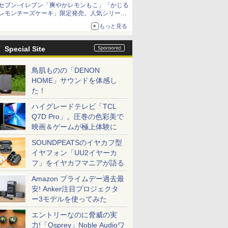
セブン-イレブン「爽やかレモンもこ」「かじる
レモンチーズケーキ」限定発売。人気シリーズ
から夏限定の味わいが登場
もっと見る
Special Site
鳥肌ものの「DENON
HOME」サウンドを体感し
た！
ハイグレードテレビ「TCL
Q7D Pro」。圧巻の色彩美で
映画＆ゲームが極上体験に
SOUNDPEATSのイヤカフ型
イヤフォン「UU2イヤーカ
フ」をイヤカフマニアが語る
Amazon プライムデー過去最
安! Anker注目プロジェクタ
ー3モデルを使ってみた
エントリーなのに脅威の実
力!「Osprey」Noble Audioワ