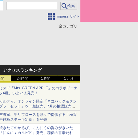
Impress サイト
全カテゴリ
アクセスランキング
時間
24時間
1週間
1カ月
ミスド「Mrs. GREEN APPLE」のコラボドーナ
ツ4種、いよいよ発売！
カルディ、オンライン限定「ネコバッグ＆タン
ブラーセット」を一般販売。7月の抽選販売の
当選無効分
吉野家、牛リブロースを熱々で提供する「極旨
牛鉄板ステーキ定食」を発売
焼きたてのかるび、にんにくの旨みがきいた
「にんにくカルビ丼」発売。秘伝の甘辛だれを
絡めた「豚カルビ丼」も復活