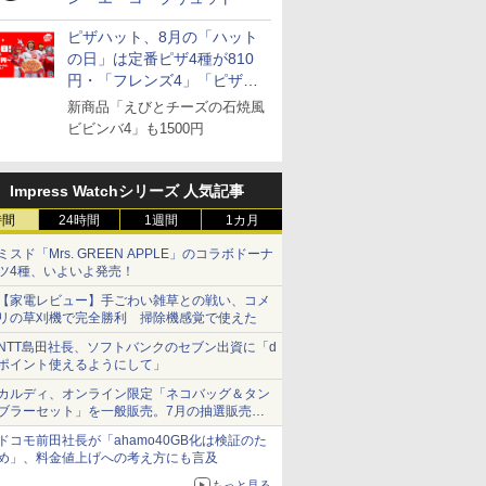
ピザハット、8月の「ハット
の日」は定番ピザ4種が810
円・「フレンズ4」「ピザハ
ット・ベスト4」値下げ
新商品「えびとチーズの石焼風
ビビンバ4」も1500円
Impress Watchシリーズ 人気記事
時間
24時間
1週間
1カ月
ミスド「Mrs. GREEN APPLE」のコラボドーナ
ツ4種、いよいよ発売！
【家電レビュー】手ごわい雑草との戦い、コメ
リの草刈機で完全勝利 掃除機感覚で使えた
NTT島田社長、ソフトバンクのセブン出資に「d
ポイント使えるようにして」
カルディ、オンライン限定「ネコバッグ＆タン
ブラーセット」を一般販売。7月の抽選販売の
当選無効分
ドコモ前田社長が「ahamo40GB化は検証のた
め」、料金値上げへの考え方にも言及
もっと見る