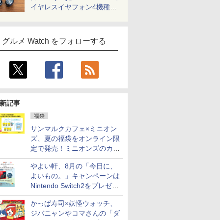
イヤレスイヤフォン4機種を
一気に聴く
グルメ Watch をフォローする
新記事
福袋
サンマルクカフェ×ミニオン
ズ、夏の福袋をオンライン限
定で発売！ミニオンズのカッ
プと2500円相当のチケット
やよい軒、8月の「今日に、
付き
よいもの。」キャンペーンは
Nintendo Switch2をプレゼン
ト
かっぱ寿司×妖怪ウォッチ、
ジバニャンやコマさんの「ダ