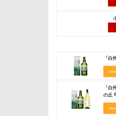
「白州
「白州
の丘 