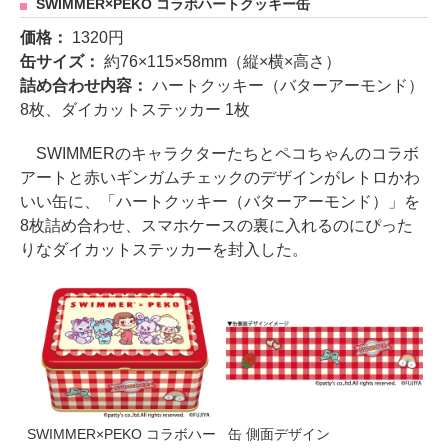
SWIMMER×PEKO コラボハートクッキー缶
価格：
1320円
缶サイズ：
約76×115×58mm（縦×横×高さ）
詰め合わせ内容：
ハートクッキー（バターアーモンド）
8枚、ダイカットステッカー 1枚
SWIMMERのキャラクターたちとペコちゃんのコラボ
アートと赤いギンガムチェックのデザインがレトロかわ
いい缶に、「ハートクッキー（バターアーモンド）」を
8枚詰め合わせ、スマホケースの裏に入れるのにぴった
りなダイカットステッカーを封入した。
SWIMMER×PEKO コラボハー
缶 側面デザイン