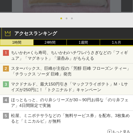
●
●
●
アクセスランキング
1時間
24時間
1週間
1カ月
ちいかわ×くら寿司、ちいかわ/ハチワレ/うさぎなどの「フィギ
ュア」「マグネット」「湯呑み」がもらえる
スターバックス、巨峰が主役の「芳醇 巨峰 フローズン ティー」
「チラックス ソーダ 巨峰」発売
マクドナルド、最大150円引き「マックフライポテト」M・Lサ
イズが250円に！「トクニナルド」キャンペーン
ほっともっと、のり弁シリーズが30～90円お得な「のり弁フェ
ア」4日間限定で実施
松屋、ミニポテサラなどの「無料サービス券」を配布。3枚集め
ると「ミニカルビ」が無料
もっと見る