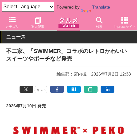
Powered by
Translate
グルメ Watch
店舗
洋菓子店
不二家
カテゴリ
過去記事
検索
Impressサイト
ニュース
不二家、「SWIMMER」コラボのレトロかわいい
スイーツやポーチなど発売
編集部：宮内楓
2026年7月2日 12:38
リスト
2026年7月10日 発売