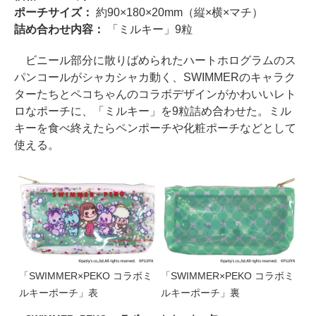
ポーチサイズ：
約90×180×20mm（縦×横×マチ）
詰め合わせ内容：
「ミルキー」9粒
ビニール部分に散りばめられたハートホログラムのス
パンコールがシャカシャカ動く、SWIMMERのキャラク
ターたちとペコちゃんのコラボデザインがかわいいレト
ロなポーチに、「ミルキー」を9粒詰め合わせた。ミル
キーを食べ終えたらペンポーチや化粧ポーチなどとして
使える。
「SWIMMER×PEKO コラボミ
「SWIMMER×PEKO コラボミ
ルキーポーチ」表
ルキーポーチ」裏