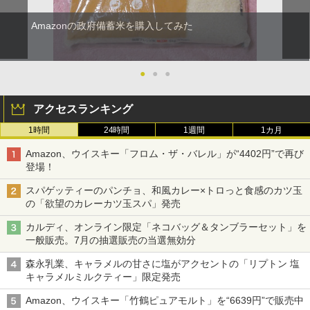
Amazonの政府備蓄米を購入してみた
●
●
●
アクセスランキング
1時間
24時間
1週間
1カ月
Amazon、ウイスキー「フロム・ザ・バレル」が“4402円”で再び
登場！
スパゲッティーのパンチョ、和風カレー×トロっと食感のカツ玉
の「欲望のカレーカツ玉スパ」発売
カルディ、オンライン限定「ネコバッグ＆タンブラーセット」を
一般販売。7月の抽選販売の当選無効分
森永乳業、キャラメルの甘さに塩がアクセントの「リプトン 塩
キャラメルミルクティー」限定発売
Amazon、ウイスキー「竹鶴ピュアモルト」を“6639円”で販売中