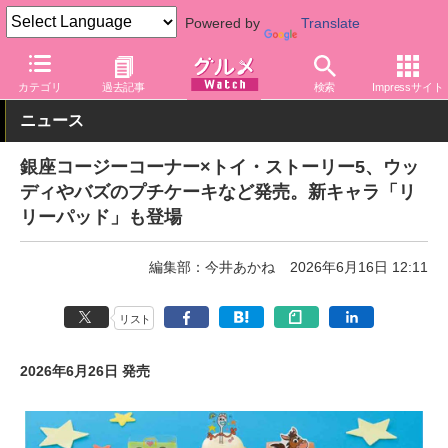
Powered by
Translate
グルメ Watch
店舗
洋菓子店
銀座コージーコーナー
カテゴリ
過去記事
検索
Impressサイト
ニュース
銀座コージーコーナー×トイ・ストーリー5、ウッ
ディやバズのプチケーキなど発売。新キャラ「リ
リーパッド」も登場
編集部：今井あかね
2026年6月16日 12:11
リスト
2026年6月26日 発売