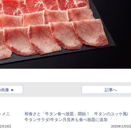
の画像
記事へ
トメニ
和食さと「牛タン食べ放題」開始！ 牛タンのユッケ風/
牛タンサラダ/牛タン月見丼も食べ放題に追加
年2月19日
2025年2月5