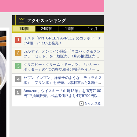
アクセスランキング
1時間
24時間
1週間
1カ月
ミスド「Mrs. GREEN APPLE」のコラボドーナ
ツ4種、いよいよ発売！
カルディ、オンライン限定「ネコバッグ＆タン
ブラーセット」を一般販売。7月の抽選販売の
当選無効分
クリスピー・クリーム・ドーナツ、「ハリー・
ポッター」の4つの寮や組分け帽子をイメージ
したドーナツなど発売
セブン-イレブン、洋菓子のような「ティラミス
氷」「プリン氷」を発売。5素材重ねと2層仕立
ての濃厚な味わい
Amazon、ウイスキー「山崎18年」を“6万7100
円”で抽選販売。出品者価格より4万9700円以上
お得
もっと見る