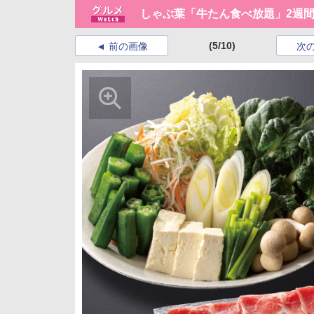
しゃぶ葉「牛たん食べ放題」2週
(5/10)
前の画像
次