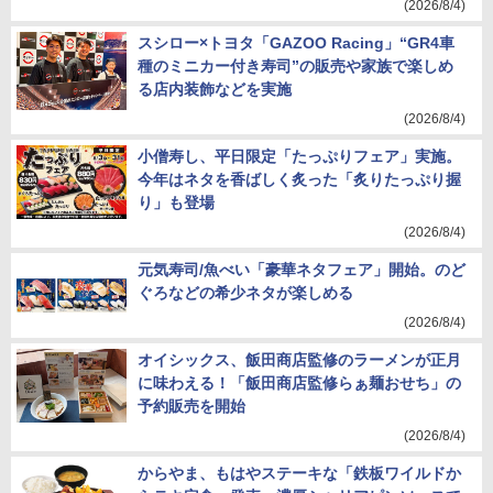
(2026/8/4)
スシロー×トヨタ「GAZOO Racing」“GR4車
種のミニカー付き寿司”の販売や家族で楽しめ
る店内装飾などを実施
(2026/8/4)
小僧寿し、平日限定「たっぷりフェア」実施。
今年はネタを香ばしく炙った「炙りたっぷり握
り」も登場
(2026/8/4)
元気寿司/魚べい「豪華ネタフェア」開始。のど
ぐろなどの希少ネタが楽しめる
(2026/8/4)
オイシックス、飯田商店監修のラーメンが正月
に味わえる！「飯田商店監修らぁ麺おせち」の
予約販売を開始
(2026/8/4)
からやま、もはやステーキな「鉄板ワイルドか