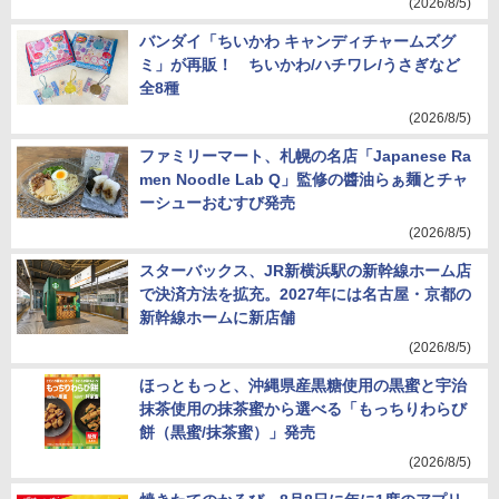
(2026/8/5)
バンダイ「ちいかわ キャンディチャームズグ
ミ」が再販！ ちいかわ/ハチワレ/うさぎなど
全8種
(2026/8/5)
ファミリーマート、札幌の名店「Japanese Ra
men Noodle Lab Q」監修の醬油らぁ麺とチャ
ーシューおむすび発売
(2026/8/5)
スターバックス、JR新横浜駅の新幹線ホーム店
で決済方法を拡充。2027年には名古屋・京都の
新幹線ホームに新店舗
(2026/8/5)
ほっともっと、沖縄県産黒糖使用の黒蜜と宇治
抹茶使用の抹茶蜜から選べる「もっちりわらび
餅（黒蜜/抹茶蜜）」発売
(2026/8/5)