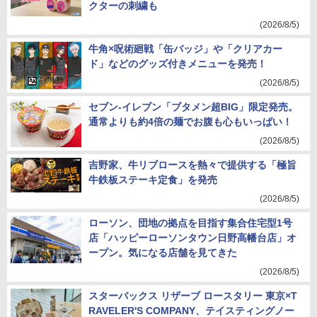
クターの刺繍も
(2026/8/5)
牛角×呪術廻戦「缶バッジ」や「クリアカー
ド」などのグッズ付きメニューを発売！
(2026/8/5)
セブン-イレブン「ブタメン超BIG」限定発売。
通常よりも約4倍の麺でお腹も心もいっぱい！
(2026/8/5)
吉野家、牛リブロースを熱々で提供する「極旨
牛鉄板ステーキ定食」を発売
(2026/8/5)
ローソン、団地の拠点を目指す集合住宅型1号
店「ハッピーローソンタウン日野高幡台店」オ
ープン。気になる店舗を見てきた
(2026/8/5)
スターバックス リザーブ ロースタリー 東京×T
RAVELER'S COMPANY、テイスティングノー