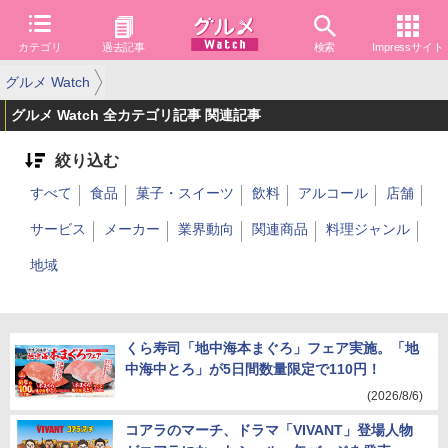
カテゴリ
過去記事
検索
Impressサイト
グルメ Watch
グルメ Watch 全カテゴリ記事 関連記事
絞り込む
すべて
食品
菓子・スイーツ
飲料
アルコール
店舗
サービス
メーカー
業界動向
関連商品
料理ジャンル
地域
くら寿司「地中海本まぐろ」フェア実施。「地
中海中とろ」が5日間数量限定で110円！
(2026/8/6)
コアラのマーチ、ドラマ「VIVANT」登場人物