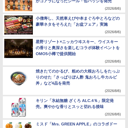
がコアラになったシール・缶バッジを発売
(2026/8/6)
小僧寿し、天然車えびや本まぐろ中とろなどの
豪華ネタをそろえた「お盆フェア」実施
(2026/8/6)
星野リゾート×ニッカウヰスキー、ウイスキー
の香りと奥深さを楽しむコラボ体験イベントを
OMO5小樽で提供開始
(2026/8/6)
焼きたてのかるび、粗めの大根おろしをたっぷ
りのせた「さっぱりぽん酢 鬼おろし牛カルビ
丼」など4品を発売
(2026/8/6)
キリン「氷結無糖 ざくろ ALC.4％」限定発
売。爽やかな香りとスッと切れる後味
(2026/8/6)
ミスド「Mrs. GREEN APPLE」のコラボドー