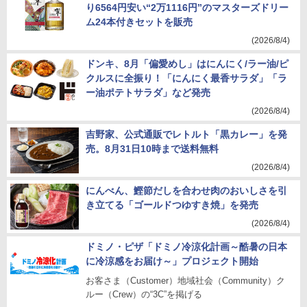
り6564円安い“2万1116円”のマスターズドリー
ム24本付きセットを販売
(2026/8/4)
ドンキ、8月「偏愛めし」はにんにく/ラー油/ピ
クルスに全振り！「にんにく最香サラダ」「ラ
ー油ポテトサラダ」など発売
(2026/8/4)
吉野家、公式通販でレトルト「黒カレー」を発
売。8月31日10時まで送料無料
(2026/8/4)
にんべん、鰹節だしを合わせ肉のおいしさを引
き立てる「ゴールドつゆすき焼」を発売
(2026/8/4)
ドミノ・ピザ「ドミノ冷涼化計画～酷暑の日本
に冷涼感をお届け～」プロジェクト開始
お客さま（Customer）地域社会（Community）ク
ルー（Crew）の“3C”を掲げる