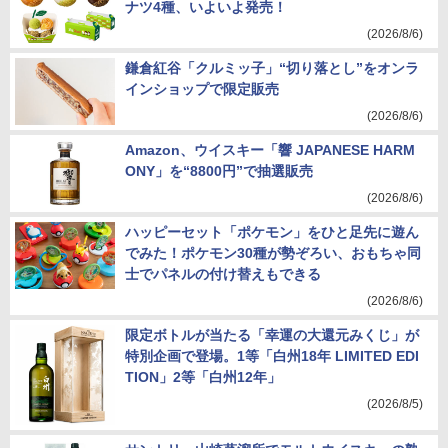
ナツ4種、いよいよ発売！
(2026/8/6)
鎌倉紅谷「クルミッ子」“切り落とし”をオンラ
インショップで限定販売
(2026/8/6)
Amazon、ウイスキー「響 JAPANESE HARM
ONY」を“8800円”で抽選販売
(2026/8/6)
ハッピーセット「ポケモン」をひと足先に遊ん
でみた！ポケモン30種が勢ぞろい、おもちゃ同
士でパネルの付け替えもできる
(2026/8/6)
限定ボトルが当たる「幸運の大還元みくじ」が
特別企画で登場。1等「白州18年 LIMITED EDI
TION」2等「白州12年」
(2026/8/5)