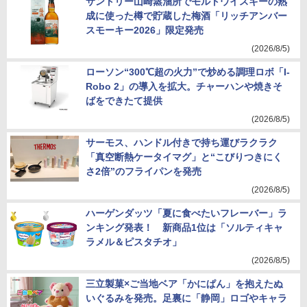
サントリー山崎蒸溜所でモルトウイスキーの熟
成に使った樽で貯蔵した梅酒「リッチアンバー
スモーキー2026」限定発売
(2026/8/5)
ローソン“300℃超の火力”で炒める調理ロボ「I-
Robo 2」の導入を拡大。チャーハンや焼きそ
ばをできたて提供
(2026/8/5)
サーモス、ハンドル付きで持ち運びラクラク
「真空断熱ケータイマグ」と“こびりつきにく
さ2倍”のフライパンを発売
(2026/8/5)
ハーゲンダッツ「夏に食べたいフレーバー」ラ
ンキング発表！ 新商品1位は「ソルティキャ
ラメル＆ピスタチオ」
(2026/8/5)
三立製菓×ご当地ベア「かにぱん」を抱えたぬ
いぐるみを発売。足裏に「静岡」ロゴやキャラ