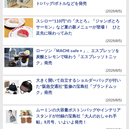
ト/バッグ/ボトルなどを発売
(2026/8/5)
スシロー“110円”の「大とろ」「ジャンボとろ
サーモン」など夏の新メニューが登場！ ひと
足先に味わってみた
(2026/8/5)
ローソン「MACHI cafe＋」、エスプレッソを
炭酸とレモンで味わう「エスプレッソトニッ
ク」発売
(2026/8/5)
大きく開いて自立するショルダーバッグが付い
た“阪急交通社”監修の宝島社「ブランドムッ
ク」発売
(2026/8/5)
ムーミンの大容量ボストンバッグやインテリア
スタンドが付録の宝島社「大人のおしゃれ手
帖」9月号、いよいよ発売！