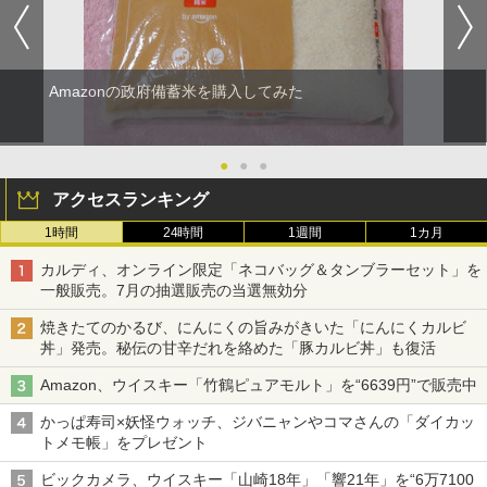
Amazonの政府備蓄米を購入してみた
●
●
●
アクセスランキング
1時間
24時間
1週間
1カ月
カルディ、オンライン限定「ネコバッグ＆タンブラーセット」を
一般販売。7月の抽選販売の当選無効分
焼きたてのかるび、にんにくの旨みがきいた「にんにくカルビ
丼」発売。秘伝の甘辛だれを絡めた「豚カルビ丼」も復活
Amazon、ウイスキー「竹鶴ピュアモルト」を“6639円”で販売中
かっぱ寿司×妖怪ウォッチ、ジバニャンやコマさんの「ダイカッ
トメモ帳」をプレゼント
ビックカメラ、ウイスキー「山崎18年」「響21年」を“6万7100