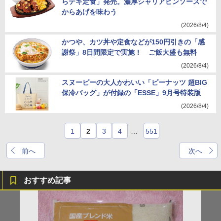
らテキ定食」発売。濃厚シャリアピンソースで
からあげを味わう
(2026/8/4)
かつや、カツ丼や定食などが150円引きの「感
謝祭」8日間限定で実施！ ご飯大盛も無料
(2026/8/4)
スヌーピーの大人かわいい「ピーナッツ 超BIG
保冷バッグ」が付録の「ESSE」9月号特装版
(2026/8/4)
1
2
3
4
…
551
前へ
次へ
おすすめ記事