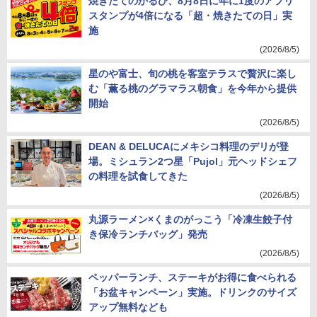
焼きたてのかるび、8月8日に年に1度のアプリ
スタンプが4倍になる「超・焼きたての日」実
施
(2026/8/5)
星のや富士、旬の桃を客室テラスで贅沢に楽し
む「薫る桃のグラマラス朝食」を今年から提供
開始
(2026/8/5)
DEAN & DELUCAにメキシコ料理のデリが登
場。ミシュラン2つ星「Pujol」元ヘッドシェフ
の料理を試食してきた
(2026/8/5)
丸源ラーメン×くまのがっこう「冷凍生餃子付
き保冷ランチバッグ」発売
(2026/8/5)
ペッパーランチ、ステーキがお得に食べられる
「お盆キャンペーン」実施。ドリンクのサイズ
アップ無料なども