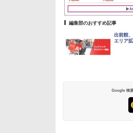
量
米 単一原料米100％ 白
【日本 アサヒ ウィスキ
米 (5kg×2袋)
ー】 大容量 お得 4リッ
A
トル
編集部のおすすめ記事
10
10
1
1
2
2
出前館、
エリア拡
麺職人 醤油 [丸大
-D70B-W ホワイト
人気 カップ麺 12種類
ER-D3000B-K(グラン
チキンラーメン どんぶ
【セット買い】[山善]
【公式】ブタメン と
シャープ 過熱水蒸気
油使用 豊かな旨味
ドーム オーブンレ
詰め合わせ セット 12
ブラック) 石窯ドーム
り 85g×12個 日清食品
スチームオーブンレン
こつ味 35g×15個 | 
ーブンレンジ RE-
ク] 日清食品 カッ
26L
個アソート
過熱水蒸気オーブンレ
インスタント カップ麺
ジ 25L 一人暮らし 二人
用 夜食 カップラー
SS10Z-W ホワイト 3
87g ×12個
ンジ 30L
暮らし フラットテーブ
ミニカップ麺 小腹 
2段 調理 コンベクシ
Google
552
,825
￥2,180
￥56,800
￥1,939
￥30,280
￥1,288
￥44,367
ル スチーム調理 自動メ
スタント アウトドア
ン 250℃ 連続加熱 
ニュー19種搭載 角皿付
も ローリングストッ
お手入れ ホワイトバ
き ブラック MRK-
大人買い おやつカン
クライト液晶 らくチ
F250TSV(B) + 炊飯器
ニー
ン！（絶対湿度）セ
一人暮らし 5.5合 3種類
サー 時短料理 ファ
炊き分け機能 マイコン
ー 大型レンジ 大容
式 低温調理 無洗米モー
ド 保温 予約機能 ブラ
ック AMRC-10M(B)