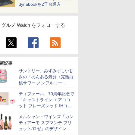
dynabookを2千台導入
グルメ Watch をフォローする
新記事
サントリー、みずみずしい甘
さの「のんある気分〈完熟白
桃サワー ノンアルコー
ル〉」限定発売
ティファール、70周年記念で
「キャストライン エアココ
ット フレーズレッド IHココ
ット鍋 24cm」数量限定発売
メルシャン・ワインズ「カン
ティアーモ スプマンテ ブリ
ュット/ロゼ」のデザインを
リニューアル。ハーフボトル