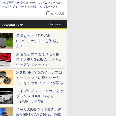
かっぱ寿司×妖怪ウォッチ、ジバニャンやコマ
さんの「ダイカットメモ帳」をプレゼント
もっと見る
Special Site
鳥肌ものの「DENON
HOME」サウンドを体感し
た！
お値段そのままでメモリ倍
増！メモリ32GBの「お得な
ゲーミングノート」
SOUNDPEATSのイヤカフ型
イヤフォン「UU2イヤーカ
フ」をイヤカフマニアが語る
レイズのプレミアムカー向け
ブランドHOMURAから
「2×9R」が登場！
メモリ32GBでも予算内。産
経新聞社がAMD Ryzen搭載