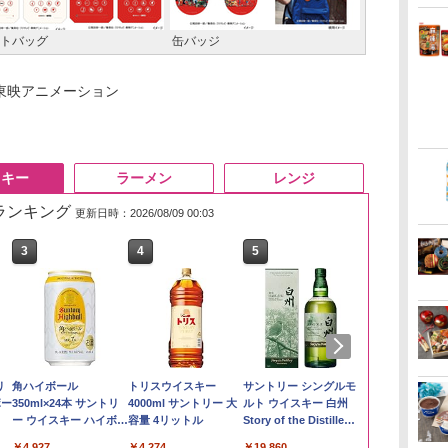
トバッグ
缶バッジ
東映アニメーション
スキー
ラーメン
レンジ
筋ランキング
更新日時：2026/08/09 00:03
3
3
4
4
5
5
6
6
い流
リ
【在庫処分価格】もも
角ハイボール
新潟ケンベイ【精米】
トリスウイスキー
by Amazon あきたこ
サントリー シングルモ
by Amazon
甲州韮崎 オリ
 長
ボー
たろう印 無洗米 5kg 業
350ml×24本 サントリ
新潟県産にじのきらめ
4000ml サントリー 大
まちブレンド 無洗米
ルト ウイスキー 白州
新潟のお米 無洗
レンド ウイス
務用 お米マイスターブ
ー ウイスキー ハイボー
き 5kg 令和7年産
容量 4リットル
5kg
Story of the Distillery
ットル 日本 
￥3,274
レンド
ル 缶
2026 化粧箱入 700ml
4000ml 4L
￥2,680
￥4,927
￥5,809
￥4,274
￥3,396
￥19,860
￥3,725