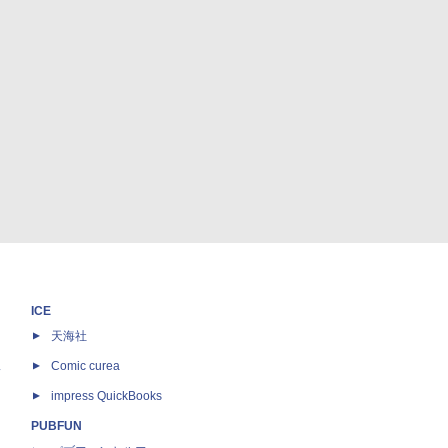
ICE
天海社
ス
Comic curea
impress QuickBooks
PUBFUN