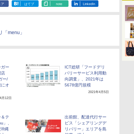
ェア
はてブ
note
LinkedIn
「menu」
ーガー
ICT総研「フードデリ
門店
バリーサービス利用動
ガー/
向調査」、2021年は
館にオ
5678億円規模
2021年4月5日
年4月12日
ー＆テ
出前館、配達代行サー
nu」、
ビス「シェアリングデ
/沖縄
リバリー」エリアを島