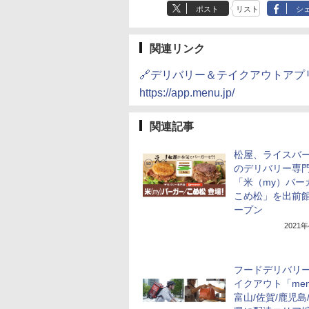
ポスト
リスト
シ
関連リンク
🔗デリバリー＆テイクアウトアプリ
https://app.menu.jp/
関連記事
松屋、ライスバ
のデリバリー専
「米（my）バー
こめ松」を出前
ープン
2021
フードデリバリ
イクアウト「me
富山/佐賀/鹿児島