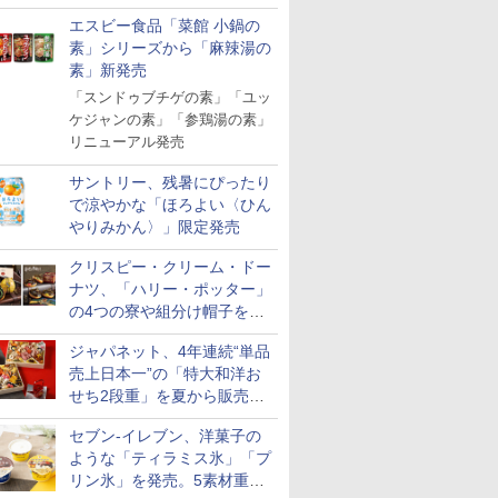
「Fisherman's Academy」を
エスビー食品「菜館 小鍋の
実施中
素」シリーズから「麻辣湯の
素」新発売
「スンドゥブチゲの素」「ユッ
ケジャンの素」「参鶏湯の素」
リニューアル発売
サントリー、残暑にぴったり
で涼やかな「ほろよい〈ひん
やりみかん〉」限定発売
クリスピー・クリーム・ドー
7
7
8
8
9
9
10
10
ナツ、「ハリー・ポッター」
の4つの寮や組分け帽子をイ
メージしたドーナツなど発売
ジャパネット、4年連続“単品
売上日本一”の「特大和洋お
せち2段重」を夏から販売。
73品・年越しそば付き
 新潟県産
ジナル ブ
新潟県産新之助 無洗米
【数量限定】フロム・
フクテイライス【白
サントリー シングルモ
新潟県産コシヒカリ (5
ティーチャーズ ハイラ
新米予約 
ジムビーム 4
セブン-イレブン、洋菓子の
米 5kg
キー 4リ
5kg 令和7年産
ザ・バレル モルトウイ
米】北東北産 お米 米
ルト ウイスキー 山崎
㎏) 精米 令和7年産 お
ンドクリーム 4000ml
【家計お助
ントリー 
ような「ティラミス氷」「プ
大容量
スキー500ml アサヒ [
あきたこまち 令和7年
Story of the Distillery
米のたかさか
サントリー スコッチ
10kg 令
イスキー 
￥2,772
リン氷」を発売。5素材重ね
日本 500ml ]【中元 ギ
産 (5kg)
2026 化粧箱入 700ml
ウイスキー 4リットル
産 あきた
国 大容量 
￥4,402
￥3,300
￥23,000
￥3,893
￥6,395
￥5,780
￥6,176