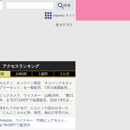
Impress サイト
全カテゴリ
アクセスランキング
時間
24時間
1週間
1カ月
カルディ、オンライン限定「ネコバッグ＆タン
ブラーセット」を一般販売。7月の抽選販売の
当選無効分
ビックカメラ、ウイスキー「山崎18年」「響21
年」を“6万7100円”で抽選販売。店頭で9日まで
受付
焼きたてのかるび、にんにくの旨みがきいた
「にんにくカルビ丼」発売。秘伝の甘辛だれを
絡めた「豚カルビ丼」も復活
Amazon、ウイスキー「竹鶴ピュアモルト」
を“6639円”で販売中