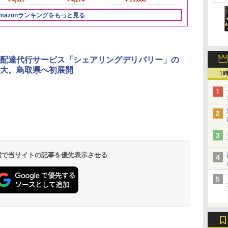
mazonランキングをもっと見る
3
3
4
4
5
5
6
6
配達代行サービス「シェアリングデリバリー」の
大。鳥取県へ初展開
1
ん
 オ
国分 tabete だし麺 千
[山善] スチームオーブ
カップヌードル カップ
TOSHIBA(東芝) スチ
カップヌードル カップ
シャープ ウォーターオ
カップヌード
パナソニック
業務
葉県産はまぐりだし 塩
ンレンジ 省エネ 高効率
ヌードルPRO シーフー
ームオーブンレンジ 石
ヌードルPRO しょうゆ
ーブン ヘルシオ AX-
ラー 日清食品
レンジ スチー
メン
0L
らーめん 108g×10袋 保
15L 一人暮らし 二人暮
ドヌードル 高たんぱく
窯ドーム ER-D80A(K)
高たんぱく&低糖質 さ
XJ1-B ブラック 30L 2
78g×20個
ロ 最高峰モデル
イン
ョ
存食 備蓄
らし スチーム調理 フラ
&低糖質 さらに塩分控
ブラック 250℃ 1段調
らに塩分控えめ
段調理 コンベクション
段 おまかせグ
 検索で当サイトの記事を優先表示させる
￥2,323
￥26,800
￥3,248
￥34,546
￥2,885
￥44,800
￥3,475
￥116,700
に
簡単
ットテーブル トースト
えめ 78g×12個
理 フラットテーブル
75g×12個
トースト機能
細・64眼ス
ク
ッ
機能 自動メニュー33種
電子レンジ 赤外線セン
サー 時短料理
パ
簡単お手入れ グレー
サー ノンフライ調理
携 ブラック N
ン
YRZ-WF150TV(H)
簡単お手入れ 小型 新
UBS10D-K
ミリ
生活 一人暮らし 二人
量
暮らし ファミリー