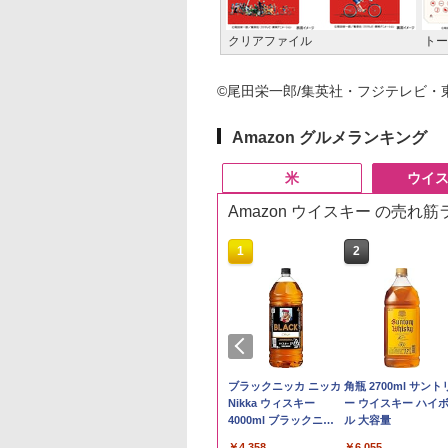
クリアファイル
トー
©尾田栄一郎/集英社・フジテレビ・
Amazon グルメランキング
米
ウイ
Amazon ウイスキー の売れ
10
10
1
1
2
2
県産コシヒカリ (5
ーチャーズ ハイラ
新米予約 令和8年産
ジムビーム 4000ml サ
by Amazon 国産ブレ
ブラックニッカ ニッカ
野沢農産 無洗米 青
角瓶 2700ml サント
 精米 令和7年産 お
クリーム 4000ml
【家計お助け米】米
ントリー バーボン ウ
ンド米 精米 5kg
Nikka ウィスキー
るる コシヒカリ 5kg
ー ウイスキー ハイ
たかさか
トリー スコッチ
10kg 令和8年産 秋田県
イスキー アメリカ合衆
4000ml ブラックニッ
野県産 令和7年産
ル 大容量
￥2,650
スキー 4リットル
産 あきたこまち 厳選
国 大容量 4リットル
カクリア ウヰスキー
893
395
￥5,780
￥6,176
￥4,358
￥3,980
￥6,055