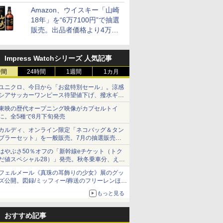
と2層仕立ての濃厚な味わい
フト プレゼント 贈り物
大容量
米 単一原料
Amazon、ウイスキー「山崎
に】
米 (5kg×2
18年」を“6万7100円”で抽選
販売。出品者価格より4万
9700円以上お得
7
7
8
8
9
9
10
10
Impress Watchシリーズ 人気記事
時間
24時間
1週間
1カ月
ユニクロ、今日から「お盆特別セール」。涼感
シアサッカーワンピース待望値下げ、撥水ギア
ショーツは1990円に
東映の歴代オープニング映像がカプセルトイ
に。全5種で8月下旬発売
ル レギュ
 オーブン
マルちゃん マルちゃん
日立 過熱水蒸気 オーブ
カップヌードル パクチ
コンフィー(COMFEE')
日清麺職人 醤油 [丸大
ER-D70B-W ホワイト
人気 カップ
ER-D300
 カップ麺
ム ビスト
カルディ、オンライン限定「ネコバッグ＆タン
ZUBAAAN! 横浜家系
ンレンジ ヘルシーシェ
ー香るトムヤムクンヌ
スチームオーブンレン
豆醤油使用 豊かな旨味
石窯ドーム オーブンレ
詰め合わせ 
ブラック)
ブラーセット」を一般販売。7月の抽選販売の
 30L 2
醤油豚骨 3食パック
フ 30L MRO-W1C K フ
ードル [世界三大スー
ジ 25L フラットテーブ
とコク] 日清食品 カッ
ンジ 26L
個アソート
過熱水蒸気
当選無効分
リル 高精
130g×3食
ロストブラック 熱風コ
プ] 日清食品 カップ麺
ル 発酵・トースト機能
プ麺 87g ×12個
ンジ 30L
はやぶさ50％オフの「新幹線eチケット（トク
￥341
￥49,718
￥2,594
￥19,780
￥1,552
￥27,825
￥2,180
￥56,800
ピードセン
ンベクション 2段式 W
75g×12個
オートメニュー23種 オ
だ値スペシャル28）」発売。秋冬乗車分、えき
 スマホ連
スキャン［メーカー保
ーブン～250℃ レンジ
ねっと限定
E-
証1年／お手入れ簡単設
~1000W高出力 全国対
フェルメール《真珠の耳飾りの少女》展のグッ
ズ公開。図録/ミッフィー/葬送のフリーレンほ
計］
応 ヘルツフリー カップ
か、注目ブランドコラボが実現
スチーム調理 予熱対応
もっと見る
自動脱臭 消音モード
【2年メーカー保証】
ブラック CF-EA261-
おすすめ記事
BK