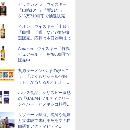
ビックカメラ、ウイスキー
も登場
「山崎18年」「響21年」
を“6万7100円”で抽選販売。
店頭で9日まで受付
イオン、ウイスキー「山崎」
「白州」「響」など7種を抽
選販売。応募は本日20時まで
Amazon、ウイスキー「竹鶴
ピュアモルト」を“6639円”で
販売中
丸源ラーメン×くまのがっこ
う、「ぷくもりシール4種セ
ット」が当たるXフォロー＆
リポストキャンペーン実施
ハウス食品、クリスピー食感
の「GABAN ソルティグリー
ンペパー」とメキシコ料理に
合う「GABAN チポトレペパ
リゾナーレ熱海、漁師や魚屋
ー」発売
と実体験で未利用魚を学ぶ自
由研究アクティビティ