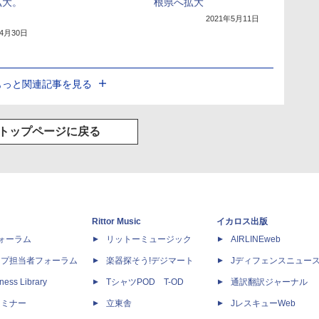
拡大。
根県へ拡大
2021年5月11日
年4月30日
もっと関連記事を見る
トップページに戻る
Rittor Music
イカロス出版
dフォーラム
リットーミュージック
AIRLINEweb
ップ担当者フォーラム
楽器探そう!デジマート
Jディフェンスニュー
ness Library
TシャツPOD T-OD
通訳翻訳ジャーナル
セミナー
立東舎
JレスキューWeb