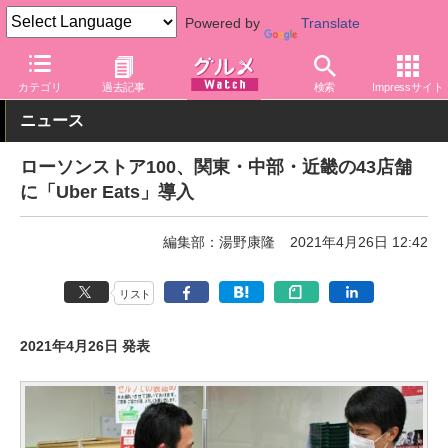
Powered by
Translate
グルメ Watch
サービス
デリバリー
カテゴリ
過去記事
検索
Impressサイト
ニュース
ローソンストア100、関東・中部・近畿の43店舗
に「Uber Eats」導入
編集部：湯野康隆
2021年4月26日 12:42
リスト
2021年4月26日 発表