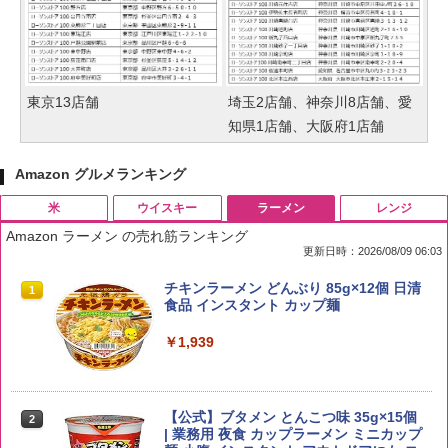
東京13店舗
埼玉2店舗、神奈川8店舗、愛
知県1店舗、大阪府1店舗
Amazon グルメランキング
米
ウイスキー
ラーメン
レンジ
Amazon ラーメン の売れ筋ランキング
更新日時：2026/08/09 06:03
by Amazon 国産ブレンド米 精米 5kg
ブラックニッカ ニッカ Nikka ウィスキ
チキンラーメン どんぶり 85g×12個 日清
1
1
1
ー4000ml ブラックニッカクリア ウヰス
食品 インスタント カップ麺
キー 【日本 アサヒ ウィスキー】 大容量
￥2,650
お得 4リットル
￥1,939
￥4,358
【公式】ブタメン とんこつ味 35g×15個
2
野沢農産 無洗米 青い流るる コシヒカリ
2
| 業務用 夜食 カップラーメン ミニカップ
5kg 長野県産 令和7年産
角瓶 2700ml サントリー ウイスキー ハ