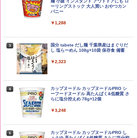
麺 小腹 インスタント アウトドアにも ロ
2
イボール 大容量
ーリングストック 大人買い おやつカン
￥3,980
パニー
￥6,055
￥1,288
【在庫処分価格】ももたろう印 無洗米 5
3
kg 業務用 お米マイスターブレンド
角ハイボール 350ml×24本 サントリー ウ
3
国分 tabete だし麺 千葉県産はまぐりだ
3
イスキー ハイボール 缶
し 塩らーめん 108g×10袋 保存食 備蓄
￥2,680
￥4,927
￥2,323
新潟ケンベイ【精米】新潟県産にじのき
4
らめき 5kg 令和7年産
トリスウイスキー 4000ml サントリー 大
4
カップヌードル カップヌードルPRO シ
4
容量 4リットル
ーフードヌードル 高たんぱく&低糖質 さ
￥5,809
らに塩分控えめ 78g×12個
￥4,274
￥3,248
by Amazon あきたこまちブレンド 無洗
5
米 5kg
サントリー シングルモルト ウイスキー
5
カップヌードル カップヌードルPRO し
5
白州 Story of the Distillery 2026 化粧箱
ょうゆ 高たんぱく&低糖質 さらに塩分控