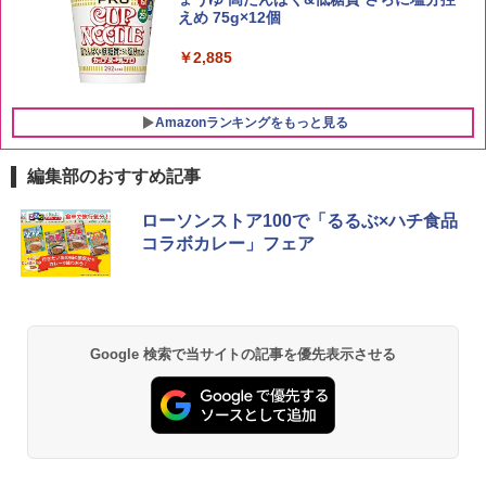
入 700ml
￥3,396
えめ 75g×12個
￥19,860
￥2,885
Amazonランキングをもっと見る
編集部のおすすめ記事
[山善] スチームオーブンレンジ 25L 一人
ローソンストア100で「るるぶ×ハチ食品
1
暮らし 二人暮らし フラットテーブル ス
コラボカレー」フェア
チーム調理 自動メニュー19種搭載 角皿
付き ブラック MRK-F250TSV(B)
￥22,800
Google 検索で当サイトの記事を優先表示させる
シャープ 過熱水蒸気 オーブンレンジ 26
2
L コンベクション 2段調理 ホワイト RE-
SS26B-W
￥32,800