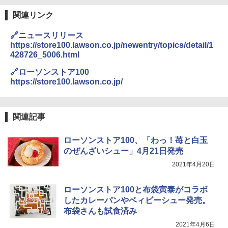
関連リンク
【セット買い】 [山善] スチームオーブン
3
🔗ニュースリリース
レンジ 省エネ 高効率 15L 一人暮らし 二
https://store100.lawson.co.jp/newentry/topics/detail/1
人暮らし フラットテーブル グレー YRZ-
428726_5006.html
WF150TV(H) + 炊飯器 5.5合 マイコン式
低温調理 AMRC-10M(B) ブラック
🔗ローソンストア100
https://store100.lawson.co.jp/
￥34,280
関連記事
TOSHIBA(東芝) スチームオーブンレン
4
ジ 石窯ドーム ER-D80A(K) ブラック 25
0℃ 1段調理 フラットテーブル 電子レン
ローソンストア100、「わっ！苺と白玉
ジ 赤外線センサー ノンフライ調理 簡単
のぜんざいシュー」4月21日発売
お手入れ 小型 新生活 一人暮らし 二人暮
らし ファミリー
2021年4月20日
￥34,546
ローソンストア100と布袋寅泰がコラボ
したカレーパンやベィビーシュー発売。
布袋さんも試食済み
シャープ ウォーターオーブン ヘルシオ
5
2021年4月6日
AX-XJ1-B ブラック 30L 2段調理 コンベ