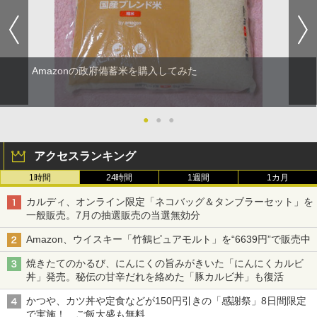
Amazonの政府備蓄米を購入してみた
●
●
●
アクセスランキング
1時間
24時間
1週間
1カ月
カルディ、オンライン限定「ネコバッグ＆タンブラーセット」を
一般販売。7月の抽選販売の当選無効分
Amazon、ウイスキー「竹鶴ピュアモルト」を“6639円”で販売中
焼きたてのかるび、にんにくの旨みがきいた「にんにくカルビ
丼」発売。秘伝の甘辛だれを絡めた「豚カルビ丼」も復活
かつや、カツ丼や定食などが150円引きの「感謝祭」8日間限定
で実施！ ご飯大盛も無料