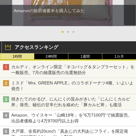
Amazonの政府備蓄米を購入してみた
●
●
●
アクセスランキング
1時間
24時間
1週間
1カ月
カルディ、オンライン限定「ネコバッグ＆タンブラーセット」を
一般販売。7月の抽選販売の当選無効分
ミスド「Mrs. GREEN APPLE」のコラボドーナツ4種、いよいよ
発売！
焼きたてのかるび、にんにくの旨みがきいた「にんにくカルビ
丼」発売。秘伝の甘辛だれを絡めた「豚カルビ丼」も復活
Amazon、ウイスキー「山崎18年」を“6万7100円”で抽選販売。
出品者価格より4万9700円以上お得
大戸屋、全長約20cmの「真あじの大判あじフライ」を限定発