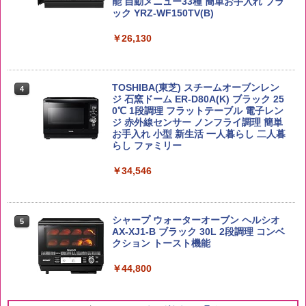
能 自動メニュー33種 簡単お手入れ ブラ
ック YRZ-WF150TV(B)
by Amazon 新潟県産 新潟のお米 無洗米
4
5kg
トリスウイスキー 4000ml サントリー 大
4
国分 tabete だし麺 千葉県産はまぐりだ
4
容量 4リットル
￥26,130
し 塩らーめん 108g×10袋 保存食 備蓄
￥3,274
￥4,274
￥2,323
TOSHIBA(東芝) スチームオーブンレン
4
ジ 石窯ドーム ER-D80A(K) ブラック 25
by Amazon あきたこまちブレンド 無洗
0℃ 1段調理 フラットテーブル 電子レン
5
米 5kg
ジ 赤外線センサー ノンフライ調理 簡単
【数量限定】フロム・ザ・バレル モルト
5
カップヌードル レギュラー 日清食品 カ
5
お手入れ 小型 新生活 一人暮らし 二人暮
ウイスキー500ml アサヒ [ 日本 500ml ]
ップ麺 78g×20個
らし ファミリー
【中元 ギフト プレゼント 贈り物に】
￥3,396
￥3,475
￥34,546
￥4,402
シャープ ウォーターオーブン ヘルシオ
5
AX-XJ1-B ブラック 30L 2段調理 コンベ
クション トースト機能
￥44,800