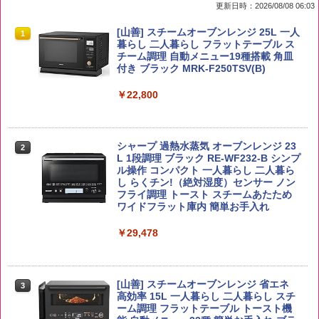
更新日時：2026/08/08 06:03
by Amazon 国産ブレンド米 精米 5kg
ブラックニッカ ニッカ Nikka ウィスキ
チキンラーメン どんぶり 85g×12個 日清
[山善] スチームオーブンレンジ 25L 一人
1
1
1
1
ー4000ml ブラックニッカクリア ウヰス
食品 インスタント カップ麺
暮らし 二人暮らし フラットテーブル ス
キー 【日本 アサヒ ウィスキー】 大容量
チーム調理 自動メニュー19種搭載 角皿
￥2,650
お得 4リットル
付き ブラック MRK-F250TSV(B)
￥1,939
￥4,358
￥22,800
【公式】ブタメン とんこつ味 35g×15個
2
野沢農産 無洗米 青い流るる コシヒカリ
2
| 業務用 夜食 カップラーメン ミニカップ
5kg 長野県産 令和7年産
角瓶 2700ml サントリー ウイスキー ハ
シャープ 過熱水蒸気 オーブンレンジ 23
麺 小腹 インスタント アウトドアにも ロ
2
2
イボール 大容量
L 1段調理 ブラック RE-WF232-B シンプ
ーリングストック 大人買い おやつカン
ル操作 コンパクト 一人暮らし 二人暮ら
￥3,980
パニー
し らくチン!（絶対湿度）センサー ノン
￥6,063
フライ調理 トースト スチームあたため
￥1,288
ワイドフラット庫内 簡単お手入れ
【在庫処分価格】ももたろう印 無洗米 5
￥29,478
3
kg 業務用 お米マイスターブレンド
角ハイボール 350ml×24本 サントリー ウ
3
カップヌードル カップヌードルPRO シ
3
イスキー ハイボール 缶
ーフードヌードル 高たんぱく&低糖質 さ
￥2,680
らに塩分控えめ 78g×12個
[山善] スチームオーブンレンジ 省エネ
￥4,930
3
高効率 15L 一人暮らし 二人暮らし スチ
￥2,880
ーム調理 フラットテーブル トースト機