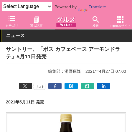
Powered by
Translate
グルメ Watch
メーカー
飲料・アルコール
サントリー
カテゴリ
過去記事
検索
Impressサイト
ニュース
サントリー、「ボス カフェベース アーモンドラ
テ」5月11日発売
編集部：湯野康隆
2021年4月27日 07:00
リスト
2021年5月11日 発売