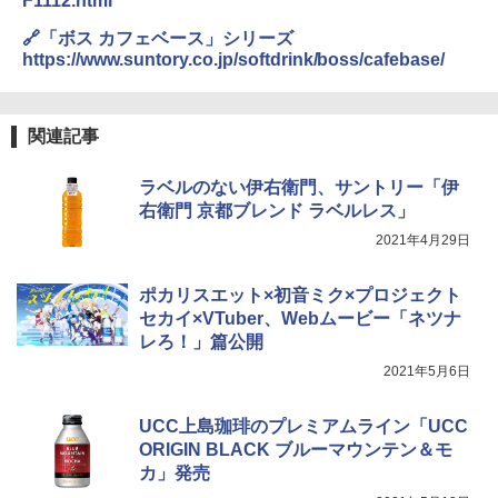
F1112.html
🔗「ボス カフェベース」シリーズ
https://www.suntory.co.jp/softdrink/boss/cafebase/
関連記事
ラベルのない伊右衛門、サントリー「伊
右衛門 京都ブレンド ラベルレス」
2021年4月29日
ポカリスエット×初音ミク×プロジェクト
セカイ×VTuber、Webムービー「ネツナ
レろ！」篇公開
2021年5月6日
UCC上島珈琲のプレミアムライン「UCC
ORIGIN BLACK ブルーマウンテン＆モ
カ」発売