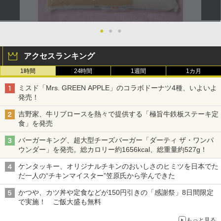
●
●
●
アクセスランキング
1時間
24時間
1週間
1カ月
ミスド「Mrs. GREEN APPLE」のコラボドーナツ4種、いよいよ
発売！
吉野家、牛リブロースを熱々で提供する「極旨牛鉄板ステーキ定
食」を発売
バーガーキング、超大型チーズバーガー「ダーティ ザ・ワンパ
ウンダー」を発売。総カロリー約1656kcal、総重量約527g！
ケンタッキー、オリジナルチキンのおいしさのヒミツを日本でた
だ一人の“チキンマイスター”笠原氏から学んできた
かつや、カツ丼や定食などが150円引きの「感謝祭」8日間限定
で実施！ ご飯大盛も無料
もっと見る