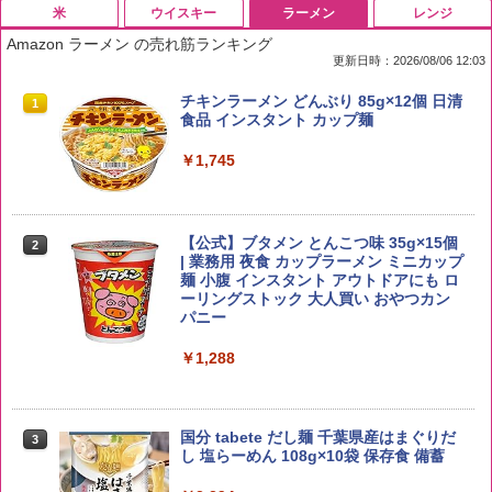
米
ウイスキー
ラーメン
レンジ
Amazon ラーメン の売れ筋ランキング
更新日時：2026/08/06 12:03
by Amazon 国産ブレンド米 精米 5kg
ブラックニッカ ニッカ Nikka ウィスキ
チキンラーメン どんぶり 85g×12個 日清
1
1
1
ー4000ml ブラックニッカクリア ウヰス
食品 インスタント カップ麺
キー 【日本 アサヒ ウィスキー】 大容量
￥2,650
お得 4リットル
￥1,745
￥3,940
【公式】ブタメン とんこつ味 35g×15個
2
野沢農産 無洗米 青い流るる コシヒカリ
2
| 業務用 夜食 カップラーメン ミニカップ
5kg 長野県産 令和7年産
角瓶 2700ml サントリー ウイスキー ハ
麺 小腹 インスタント アウトドアにも ロ
2
イボール 大容量
ーリングストック 大人買い おやつカン
￥3,325
パニー
￥6,051
￥1,288
by Amazon あきたこまちブレンド 無洗
3
米 5kg
サントリー シングルモルト ウイスキー
3
国分 tabete だし麺 千葉県産はまぐりだ
3
白州 Story of the Distillery 2026 化粧箱
し 塩らーめん 108g×10袋 保存食 備蓄
入 700ml
￥3,396