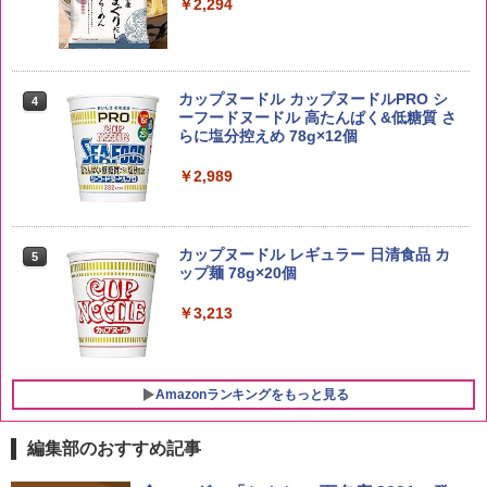
￥2,294
￥20,000
【在庫処分価格】ももたろう印 無洗米 5
4
kg 業務用 お米マイスターブレンド
角ハイボール 350ml×24本 サントリー ウ
カップヌードル カップヌードルPRO シ
4
4
イスキー ハイボール 缶
ーフードヌードル 高たんぱく&低糖質 さ
￥2,680
らに塩分控えめ 78g×12個
￥4,919
￥2,989
新潟県産新之助 無洗米 5kg 令和7年産
5
トリスウイスキー 4000ml サントリー 大
5
カップヌードル レギュラー 日清食品 カ
5
￥4,536
容量 4リットル
ップ麺 78g×20個
￥4,329
￥3,213
Amazonランキングをもっと見る
編集部のおすすめ記事