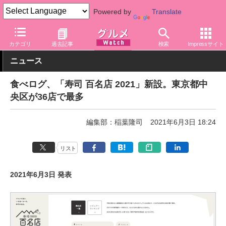
Powered by
Translate
グルメ Watch
店舗
寿司
カテゴリ
過去記事
検索
Impressサイト
ニュース
食べログ、「寿司 百名店 2021」新設。東京都中
央区が36店で最多
編集部：稲葉隆司
2021年6月3日 18:24
リスト
2021年6月3日 発表