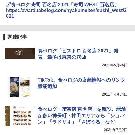
￥26,800
🔗食べログ 寿司 百名店 2021「寿司 WEST 百名店」
https://award.tabelog.com/hyakumeiten/sushi_west/2
021
TOSHIBA(東芝) スチームオーブンレン
4
ジ 石窯ドーム ER-D80A(K) ブラック 25
0℃ 1段調理 フラットテーブル 電子レン
関連記事
ジ 赤外線センサー ノンフライ調理 簡単
お手入れ 小型 新生活 一人暮らし 二人暮
食べログ「ビストロ 百名店 2021」発
らし ファミリー
表。最多は東京の78店
￥34,546
2021年5月24日
TikTok、食べログの店舗情報へのリンク
シャープ ウォーターオーブン ヘルシオ
5
機能追加
AX-XJ1-B ブラック 30L 2段調理 コンベ
2021年4月14日
クション トースト機能
￥44,800
食べログ「喫茶店 百名店」を新設。老舗
が多い神保町・神田エリアから「ショパ
ン」「ラドリオ」「さぼうる」など
2021年7月2日