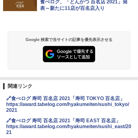
シャープ 過熱水蒸気 オーブンレンジ 23
食べログ、「とんかつ 百名店 2021」発
1
L 1段調理 ブラック RE-WF232-B シンプ
表～新たに11店が百名店入り
ル操作 コンパクト 一人暮らし 二人暮ら
し らくチン!（絶対湿度）センサー ノン
フライ調理 トースト スチームあたため
ワイドフラット庫内 簡単お手入れ
￥29,582
Google 検索で当サイトの記事を優先表示させる
[山善] スチームオーブンレンジ 25L 一人
2
暮らし 二人暮らし フラットテーブル ス
チーム調理 自動メニュー19種搭載 角皿
付き ブラック MRK-F250TSV(B)
関連リンク
￥19,990
🔗食べログ 寿司 百名店 2021「寿司 TOKYO 百名店」
https://award.tabelog.com/hyakumeiten/sushi_tokyo/
2021
[山善] スチームオーブンレンジ 省エネ
3
高効率 15L 一人暮らし 二人暮らし スチ
🔗食べログ 寿司 百名店 2021「寿司 EAST 百名店」
ーム調理 フラットテーブル トースト機
能 自動メニュー33種 簡単お手入れ ブラ
https://award.tabelog.com/hyakumeiten/sushi_east/20
ック YRZ-WF150TV(B)
21