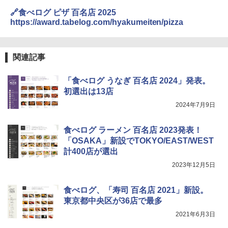
🔗食べログ ピザ 百名店 2025
https://award.tabelog.com/hyakumeiten/pizza
[山善] スチームオーブンレンジ 省エネ
3
高効率 15L 一人暮らし 二人暮らし スチ
ーム調理 フラットテーブル トースト機
関連記事
能 自動メニュー33種 簡単お手入れ ブラ
ック YRZ-WF150TV(B)
「食べログ うなぎ 百名店 2024」発表。
￥26,130
初選出は13店
2024年7月9日
TOSHIBA(東芝) スチームオーブンレン
4
食べログ ラーメン 百名店 2023発表！
ジ 石窯ドーム ER-D80A(K) ブラック 25
0℃ 1段調理 フラットテーブル 電子レン
「OSAKA」新設でTOKYO/EAST/WEST
ジ 赤外線センサー ノンフライ調理 簡単
計400店が選出
お手入れ 小型 新生活 一人暮らし 二人暮
らし ファミリー
2023年12月5日
￥34,546
食べログ、「寿司 百名店 2021」新設。
東京都中央区が36店で最多
2021年6月3日
シャープ ウォーターオーブン ヘルシオ
5