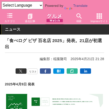
Powered by
Translate
グルメ Watch
サービス
オンライン予約
食べログ
カテゴリ
過去記事
検索
Impressサイト
ニュース
「食べログ ピザ 百名店 2025」発表。21店が初選
出
編集部：稲葉隆司
2025年4月21日 21:28
リスト
2025年4月9日 発表