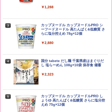
￥6,063
￥1,288
【在庫処分価格】ももたろう印 無洗米 5
3
kg 業務用 お米マイスターブレンド
角ハイボール 350ml×24本 サントリー ウ
3
カップヌードル カップヌードルPRO シ
3
イスキー ハイボール 缶
ーフードヌードル 高たんぱく&低糖質 さ
￥2,680
らに塩分控えめ 78g×12個
￥4,930
￥2,880
by Amazon 新潟県産 新潟のお米 無洗米
4
5kg
トリスウイスキー 4000ml サントリー 大
4
国分 tabete だし麺 千葉県産はまぐりだ
4
容量 4リットル
し 塩らーめん 108g×10袋 保存食 備蓄
￥3,274
￥4,274
￥2,323
by Amazon あきたこまちブレンド 無洗
5
米 5kg
【数量限定】フロム・ザ・バレル モルト
5
カップヌードル カップヌードルPRO し
5
ウイスキー500ml アサヒ [ 日本 500ml ]
ょうゆ 高たんぱく&低糖質 さらに塩分控
【中元 ギフト プレゼント 贈り物に】
￥3,396
えめ 75g×12個