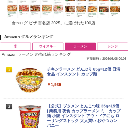
「食べログ ピザ 百名店 2025」に選ばれた100店
Amazon グルメランキング
米
ウイスキー
ラーメン
レンジ
Amazon ラーメン の売れ筋ランキング
更新日時：2026/08/08 00:03
by Amazon 国産ブレンド米 精米 5kg
ブラックニッカ ニッカ Nikka ウィスキ
チキンラーメン どんぶり 85g×12個 日清
1
1
1
ー4000ml ブラックニッカクリア ウヰス
食品 インスタント カップ麺
キー 【日本 アサヒ ウィスキー】 大容量
￥2,650
お得 4リットル
￥1,939
￥4,358
【公式】ブタメン とんこつ味 35g×15個
2
野沢農産 無洗米 青い流るる コシヒカリ
2
| 業務用 夜食 カップラーメン ミニカップ
5kg 長野県産 令和7年産
角瓶 2700ml サントリー ウイスキー ハ
麺 小腹 インスタント アウトドアにも ロ
2
イボール 大容量
ーリングストック 大人買い おやつカン
￥3,980
パニー