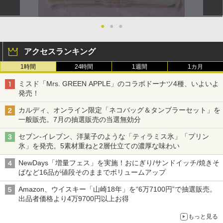
●
●
●
アクセスランキング
1時間
24時間
1週間
1カ月
ミスド「Mrs. GREEN APPLE」のコラボドーナツ4種、いよいよ
発売！
カルディ、オンライン限定「ネコバッグ＆タンブラーセット」を
一般販売。7月の抽選販売の当選無効分
セブン-イレブン、洋菓子のような「ティラミス氷」「プリン
氷」を発売。5素材重ねと2層仕立ての濃厚な味わい
NewDays「増量フェス」を実施！おにぎり/サンドイッチ/焼きそ
ばなど16品が値段そのままでボリュームアップ
Amazon、ウイスキー「山崎18年」を“6万7100円”で抽選販売。
出品者価格より4万9700円以上お得
もっと見る