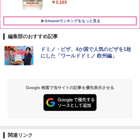
￥4,402
￥3,103
Amazonランキングをもっと見る
編集部のおすすめ記事
[山善] スチームオーブンレンジ 25L 一人
ドミノ・ピザ、4か国で人気のピザを1枚
1
暮らし 二人暮らし フラットテーブル ス
にした「ワールドドミノ 欧州編」
チーム調理 自動メニュー19種搭載 角皿
付き ブラック MRK-F250TSV(B)
￥22,800
Google 検索で当サイトの記事を優先表示させる
シャープ 過熱水蒸気 オーブンレンジ 23
2
L 1段調理 ブラック RE-WF232-B シンプ
ル操作 コンパクト 一人暮らし 二人暮ら
し らくチン!（絶対湿度）センサー ノン
フライ調理 トースト スチームあたため
ワイドフラット庫内 簡単お手入れ
関連リンク
￥29,480