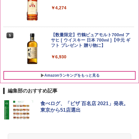
￥5,809
￥4,274
野沢農産 無洗米 青い流るる コシヒカリ
5
5kg 長野県産 令和7年産
【数量限定】竹鶴ピュアモルト700ml ア
5
サヒ [ ウイスキー 日本 700ml ]【中元 ギ
フト プレゼント 贈り物に】
￥3,980
￥6,930
Amazonランキングをもっと見る
編集部のおすすめ記事
チキンラーメン どんぶり 85g×12個 日清
[山善] スチームオーブンレンジ 25L 一人
食べログ、「ピザ 百名店 2021」発表。
1
1
食品 インスタント カップ麺
暮らし 二人暮らし フラットテーブル ス
東京から51店選出
チーム調理 自動メニュー19種搭載 角皿
付き ブラック MRK-F250TSV(B)
￥1,939
￥22,800