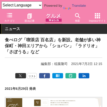
Powered by
Translate
グルメ Watch
店舗
カフェ
カテゴリ
過去記事
検索
Impressサイト
ニュース
食べログ「喫茶店 百名店」を新設。老舗が多い神
保町・神田エリアから「ショパン」「ラドリオ」
「さぼうる」など
編集部：稲葉隆司
2021年7月2日 12:15
リスト
2021年6月29日 発表