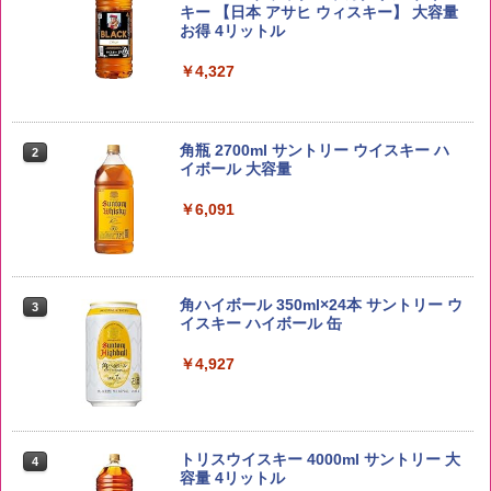
キー 【日本 アサヒ ウィスキー】 大容量
￥2,650
お得 4リットル
￥4,327
【在庫処分価格】ももたろう印 無洗米 5
2
kg 業務用 お米マイスターブレンド
角瓶 2700ml サントリー ウイスキー ハ
2
イボール 大容量
￥2,680
￥6,091
by Amazon あきたこまちブレンド 無洗
3
米 5kg
角ハイボール 350ml×24本 サントリー ウ
3
イスキー ハイボール 缶
￥3,396
￥4,927
新潟ケンベイ【精米】新潟県産にじのき
4
らめき 5kg 令和7年産
トリスウイスキー 4000ml サントリー 大
4
容量 4リットル