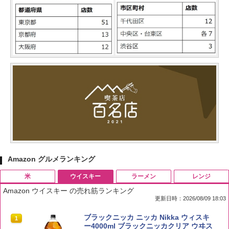
Amazon グルメランキング
米
ウイスキー
ラーメン
レンジ
Amazon ウイスキー の売れ筋ランキング
更新日時：2026/08/09 18:03
by Amazon 国産ブレンド米 精米 5kg
ブラックニッカ ニッカ Nikka ウィスキ
1
1
ー4000ml ブラックニッカクリア ウヰス