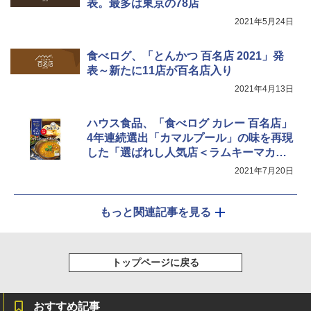
0℃ 1段調理 フラットテーブル 電子レン
表。最多は東京の78店
ジ 赤外線センサー ノンフライ調理 簡単
カップヌードル カップヌードルPRO シ
5
2021年5月24日
お手入れ 小型 新生活 一人暮らし 二人暮
ーフードヌードル 高たんぱく&低糖質 さ
らし ファミリー
らに塩分控えめ 78g×12個
食べログ、「とんかつ 百名店 2021」発
￥34,266
￥2,885
表～新たに11店が百名店入り
2021年4月13日
シャープ ウォーターオーブン ヘルシオ
5
ハウス食品、「食べログ カレー 百名店」
AX-XJ1-B ブラック 30L 2段調理 コンベ
クション トースト機能
4年連続選出「カマルプール」の味を再現
した「選ばれし人気店＜ラムキーマカレ
￥44,800
ー＞」
2021年7月20日
もっと関連記事を見る
トップページに戻る
おすすめ記事