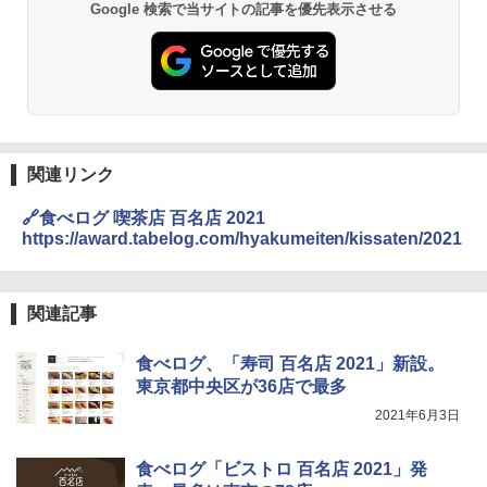
Google 検索で当サイトの記事を優先表示させる
国分 tabete だし麺 千葉県産はまぐりだ
2
し 塩らーめん 108g×10袋 保存食 備蓄
シャープ 過熱水蒸気 オーブンレンジ 23
2
L 1段調理 ブラック RE-WF232-B シンプ
￥2,323
ル操作 コンパクト 一人暮らし 二人暮ら
し らくチン!（絶対湿度）センサー ノン
フライ調理 トースト スチームあたため
ワイドフラット庫内 簡単お手入れ
【公式】ブタメン とんこつ味 35g×15個
3
関連リンク
￥29,447
| 業務用 夜食 カップラーメン ミニカップ
麺 小腹 インスタント アウトドアにも ロ
🔗食べログ 喫茶店 百名店 2021
ーリングストック 大人買い おやつカン
https://award.tabelog.com/hyakumeiten/kissaten/2021
パニー
【セット買い】 [山善] スチームオーブン
3
レンジ 省エネ 高効率 15L 一人暮らし 二
￥1,288
人暮らし フラットテーブル グレー YRZ-
関連記事
WF150TV(H) + 炊飯器 5.5合 マイコン式
低温調理 AMRC-10M(B) ブラック
カップヌードル カップヌードルPRO し
食べログ、「寿司 百名店 2021」新設。
4
￥34,280
ょうゆ 高たんぱく&低糖質 さらに塩分控
東京都中央区が36店で最多
えめ 75g×12個
2021年6月3日
￥2,885
TOSHIBA(東芝) スチームオーブンレン
4
食べログ「ビストロ 百名店 2021」発
ジ 石窯ドーム ER-D80A(K) ブラック 25