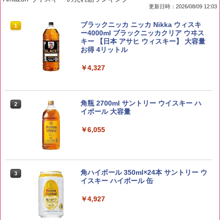
更新日時：2026/08/09 12:03
by Amazon 国産ブレンド米 精米 5kg
ブラックニッカ ニッカ Nikka ウィスキ
1
1
ー4000ml ブラックニッカクリア ウヰス
キー 【日本 アサヒ ウィスキー】 大容量
￥2,650
お得 4リットル
￥4,327
新潟ケンベイ【精米】新潟県産にじのき
2
らめき 5kg 令和7年産
角瓶 2700ml サントリー ウイスキー ハ
2
イボール 大容量
￥5,809
￥6,055
by Amazon あきたこまちブレンド 無洗
3
米 5kg
角ハイボール 350ml×24本 サントリー ウ
3
イスキー ハイボール 缶
￥3,396
￥4,927