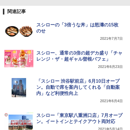
ジ 石窯ドーム ER-D80A(K) ブラック 25
￥2,323
0℃ 1段調理 フラットテーブル 電子レン
関連記事
ジ 赤外線センサー ノンフライ調理 簡単
お手入れ 小型 新生活 一人暮らし 二人暮
らし ファミリー
スシローの「3倍うな丼」は怒濤の15枚
マルちゃん マルちゃんZUBAAAN! 横浜
5
のせ
￥34,546
家系醤油豚骨 3食パック 130g×3食
2021年7月7日
￥341
スシロー、通常の3倍の超デカ盛り「チャ
シャープ ウォーターオーブン ヘルシオ
5
AX-XJ1-B ブラック 30L 2段調理 コンベ
レンジ・ザ・超ギャル曽根パフェ」
クション トースト機能
2021年6月23日
￥44,800
「スシロー 渋谷駅前店」6月10日オープ
ン。自動で席を案内してくれる「自動案
内」など利便性向上
2021年6月4日
スシロー「東京駅八重洲口店」7月オープ
ン。イートインとテイクアウト両対応
2021年5月14日