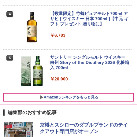
野沢農産 無洗米 青い流るる コシヒカリ
4
5kg 長野県産 令和7年産
【数量限定】竹鶴ピュアモルト700ml ア
4
サヒ [ ウイスキー 日本 700ml ]【中元 ギ
フト プレゼント 贈り物に】
￥3,980
￥6,783
【在庫処分価格】ももたろう印 無洗米 5
5
kg 業務用 お米マイスターブレンド
サントリー シングルモルト ウイスキー
5
白州 Story of the Distillery 2026 化粧箱
￥2,680
入 700ml
￥20,000
Amazonランキングをもっと見る
編集部のおすすめ記事
チキンラーメン どんぶり 85g×12個 日清
[山善] スチームオーブンレンジ 25L 一人
京樽とスシローのダブルブランドのテイ
1
1
食品 インスタント カップ麺
暮らし 二人暮らし フラットテーブル ス
クアウト専門店がオープン
チーム調理 自動メニュー19種搭載 角皿