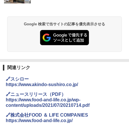
付き ブラック MRK-F250TSV(B)
￥1,939
￥22,800
Google 検索で当サイトの記事を優先表示させる
【公式】ブタメン とんこつ味 35g×15個
2
| 業務用 夜食 カップラーメン ミニカップ
シャープ 過熱水蒸気 オーブンレンジ 26
麺 小腹 インスタント アウトドアにも ロ
2
L コンベクション 2段調理 ホワイト RE-
ーリングストック 大人買い おやつカン
SS26B-W
パニー
￥32,800
￥1,288
関連リンク
【セット買い】 [山善] スチームオーブン
カップヌードル カップヌードルPRO シ
3
3
🔗スシロー
レンジ 省エネ 高効率 15L 一人暮らし 二
ーフードヌードル 高たんぱく&低糖質 さ
https://www.akindo-sushiro.co.jp/
人暮らし フラットテーブル グレー YRZ-
らに塩分控えめ 78g×12個
WF150TV(H) + 炊飯器 5.5合 マイコン式
🔗ニュースリリース（PDF）
低温調理 AMRC-10M(B) ブラック
￥2,698
https://www.food-and-life.co.jp/wp-
content/uploads/2021/07/20210714.pdf
￥34,280
🔗株式会社FOOD ＆ LIFE COMPANIES
国分 tabete だし麺 千葉県産はまぐりだ
4
https://www.food-and-life.co.jp/
し 塩らーめん 108g×10袋 保存食 備蓄
TOSHIBA(東芝) スチームオーブンレン
4