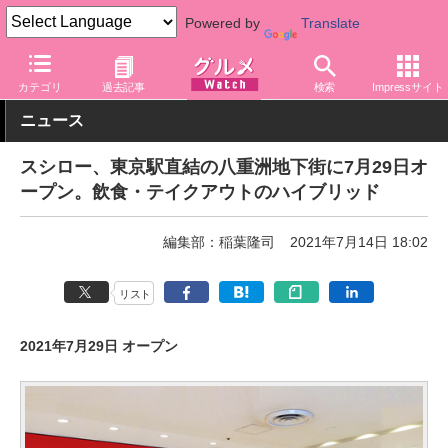
Powered by
Translate
グルメ Watch
店舗
寿司
スシロー
カテゴリ
過去記事
検索
Impressサイト
ニュース
スシロー、東京駅直結の八重洲地下街に7月29日オ
ープン。飲食・テイクアウトのハイブリッド
編集部：稲葉隆司
2021年7月14日 18:02
リスト
2021年7月29日 オープン