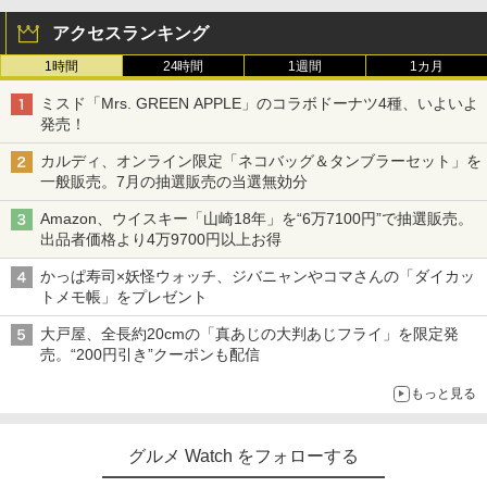
アクセスランキング
1時間
24時間
1週間
1カ月
ミスド「Mrs. GREEN APPLE」のコラボドーナツ4種、いよいよ
発売！
カルディ、オンライン限定「ネコバッグ＆タンブラーセット」を
一般販売。7月の抽選販売の当選無効分
Amazon、ウイスキー「山崎18年」を“6万7100円”で抽選販売。
出品者価格より4万9700円以上お得
かっぱ寿司×妖怪ウォッチ、ジバニャンやコマさんの「ダイカッ
トメモ帳」をプレゼント
大戸屋、全長約20cmの「真あじの大判あじフライ」を限定発
売。“200円引き”クーポンも配信
もっと見る
グルメ Watch をフォローする