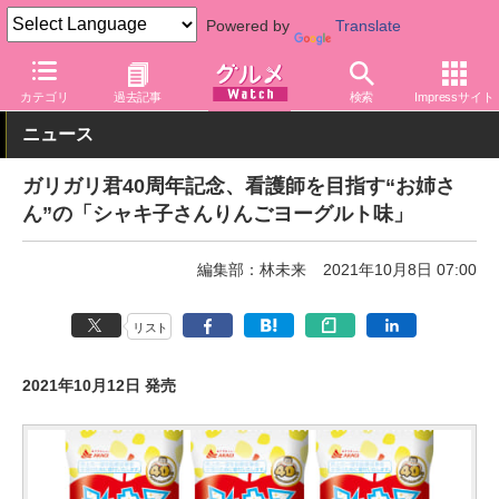
Powered by
Translate
グルメ Watch
菓子・スイーツ
アイスクリーム
カテゴリ
過去記事
検索
Impressサイト
ニュース
ガリガリ君40周年記念、看護師を目指す“お姉さ
ん”の「シャキ子さんりんごヨーグルト味」
編集部：林未来
2021年10月8日 07:00
リスト
2021年10月12日 発売