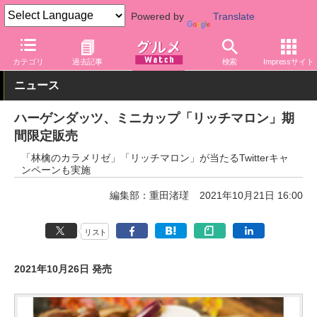
Powered by
Translate
グルメ Watch
菓子・スイーツ
アイスクリーム
カテゴリ
過去記事
検索
Impressサイト
ニュース
ハーゲンダッツ、ミニカップ「リッチマロン」期
間限定販売
「林檎のカラメリゼ」「リッチマロン」が当たるTwitterキャ
ンペーンも実施
編集部：重田渚瑳
2021年10月21日 16:00
リスト
2021年10月26日 発売