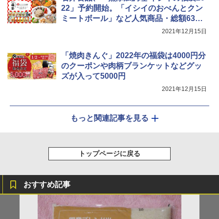
22」予約開始。「イシイのおべんとクン
ミートボール」など人気商品・総額6361
円相当を詰め合わせ
シャープ ウォーターオーブン ヘルシオ
2021年12月15日
5
AX-XJ1-B ブラック 30L 2段調理 コンベ
クション トースト機能
「焼肉きんぐ」2022年の福袋は4000円分
￥44,800
のクーポンや肉柄ブランケットなどグッ
ズが入って5000円
2021年12月15日
もっと関連記事を見る
トップページに戻る
おすすめ記事