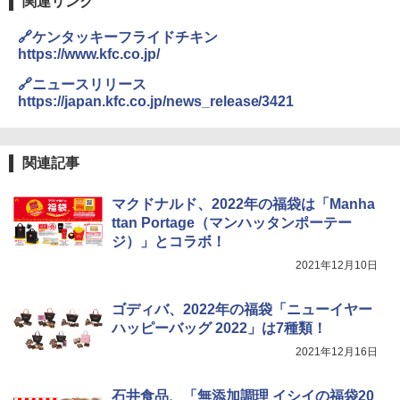
関連リンク
ン！（絶対湿度）センサー 時短料理 フ
国分 tabete だし麺 千葉県産はまぐりだ
3
ァミリー 大型レンジ 大容量
し 塩らーめん 108g×10袋 保存食 備蓄
🔗ケンタッキーフライドチキン
https://www.kfc.co.jp/
￥44,367
￥2,323
🔗ニュースリリース
https://japan.kfc.co.jp/news_release/3421
[山善] スチームオーブンレンジ 省エネ
3
高効率 15L 一人暮らし 二人暮らし スチ
カップヌードル カップヌードルPRO シ
4
ーム調理 フラットテーブル トースト機
ーフードヌードル 高たんぱく&低糖質 さ
関連記事
能 自動メニュー33種 簡単お手入れ グレ
らに塩分控えめ 78g×12個
ー YRZ-WF150TV(H)
マクドナルド、2022年の福袋は「Manha
￥3,248
￥26,800
ttan Portage（マンハッタンポーテー
ジ）」とコラボ！
2021年12月10日
カップヌードル カップヌードルPRO し
5
TOSHIBA(東芝) スチームオーブンレン
4
ょうゆ 高たんぱく&低糖質 さらに塩分控
ジ 石窯ドーム ER-D80A(K) ブラック 25
えめ 75g×12個
ゴディバ、2022年の福袋「ニューイヤー
0℃ 1段調理 フラットテーブル 電子レン
ジ 赤外線センサー ノンフライ調理 簡単
ハッピーバッグ 2022」は7種類！
￥2,885
お手入れ 小型 新生活 一人暮らし 二人暮
2021年12月16日
らし ファミリー
￥34,546
石井食品、「無添加調理 イシイの福袋20