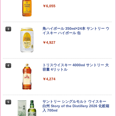
￥3,980
￥6,055
【在庫処分価格】ももたろう印 無洗米 5
3
kg 業務用 お米マイスターブレンド
角ハイボール 350ml×24本 サントリー ウ
3
イスキー ハイボール 缶
￥2,680
￥4,927
新潟ケンベイ【精米】新潟県産にじのき
4
らめき 5kg 令和7年産
トリスウイスキー 4000ml サントリー 大
4
容量 4リットル
￥5,809
￥4,274
by Amazon あきたこまちブレンド 無洗
5
米 5kg
サントリー シングルモルト ウイスキー
5
白州 Story of the Distillery 2026 化粧箱
入 700ml
￥3,396