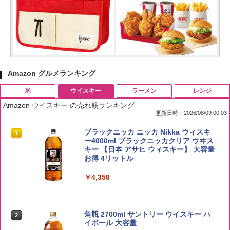
Amazon グルメランキング
米
ウイスキー
ラーメン
レンジ
Amazon ウイスキー の売れ筋ランキング
更新日時：2026/08/09 00:03
by Amazon 国産ブレンド米 精米 5kg
ブラックニッカ ニッカ Nikka ウィスキ
1
1
ー4000ml ブラックニッカクリア ウヰス
キー 【日本 アサヒ ウィスキー】 大容量
￥2,650
お得 4リットル
￥4,358
野沢農産 無洗米 青い流るる コシヒカリ
2
5kg 長野県産 令和7年産
角瓶 2700ml サントリー ウイスキー ハ
2
イボール 大容量