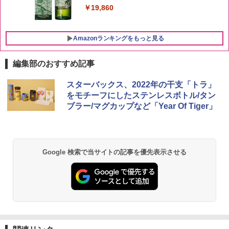
￥19,860
Amazonランキングをもっと見る
編集部のおすすめ記事
チキンラーメン どんぶり 85g×12個 日清
【セット買い】[山善] スチームオーブン
スターバックス、2022年の干支「トラ」
1
1
食品 インスタント カップ麺
レンジ 25L 一人暮らし 二人暮らし フラ
をモチーフにしたステンレスボトル/タン
ットテーブル スチーム調理 自動メニュ
ブラー/マグカップなど「Year Of Tiger」
ー19種搭載 角皿付き ブラック MRK-F25
￥1,939
0TSV(B) + 炊飯器 一人暮らし 5.5合 3種
類炊き分け機能 マイコン式 低温調理 無
洗米モード 保温 予約機能 ブラック AMR
C-10M(B)
【公式】ブタメン とんこつ味 35g×15個
2
Google 検索で当サイトの記事を優先表示させる
| 業務用 夜食 カップラーメン ミニカップ
￥30,280
麺 小腹 インスタント アウトドアにも ロ
ーリングストック 大人買い おやつカン
パニー
シャープ 過熱水蒸気 オーブンレンジ RE
2
￥1,288
-SS10Z-W ホワイト 30L 2段 調理 コン
ベクション 250℃ 連続加熱 簡単お手入
れ ホワイトバックライト液晶 らくチ