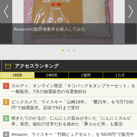
Amazonの政府備蓄米を購入してみた
●
●
●
アクセスランキング
1時間
24時間
1週間
1カ月
カルディ、オンライン限定「ネコバッグ＆タンブラーセット」を
一般販売。7月の抽選販売の当選無効分
ビックカメラ、ウイスキー「山崎18年」「響21年」を“6万7100
円”で抽選販売。店頭で9日まで受付
焼きたてのかるび、にんにくの旨みがきいた「にんにくカルビ
丼」発売。秘伝の甘辛だれを絡めた「豚カルビ丼」も復活
Amazon、ウイスキー「竹鶴ピュアモルト」を“6639円”で販売中