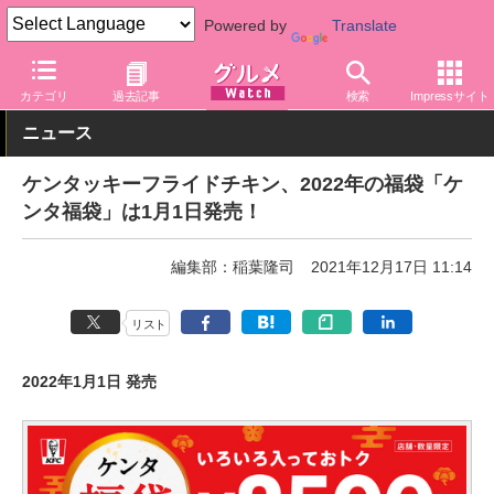
Powered by
Translate
グルメ Watch
店舗
ファストフード
ケンタッキーフライドチキ
カテゴリ
過去記事
検索
Impressサイト
ニュース
ケンタッキーフライドチキン、2022年の福袋「ケ
ンタ福袋」は1月1日発売！
編集部：稲葉隆司
2021年12月17日 11:14
リスト
2022年1月1日 発売