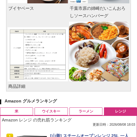
ブイヤベース
千葉市原の姉崎だいこんおろ
しソースハンバーグ
商品詳細
Amazon グルメランキング
米
ウイスキー
ラーメン
レンジ
Amazon レンジ の売れ筋ランキング
更新日時：2026/08/08 18:03
by Amazon 国産ブレンド米 精米 5kg
ブラックニッカ ニッカ Nikka ウィスキ
チキンラーメン どんぶり 85g×12個 日清
[山善] スチームオーブンレンジ 25L 一人
1
1
1
1