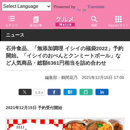
Powered by
Translate
グルメ Watch
食品
カテゴリ
過去記事
検索
Impressサイト
ニュース
石井食品、「無添加調理 イシイの福袋2022」予約
開始。「イシイのおべんとクンミートボール」な
ど人気商品・総額6361円相当を詰め合わせ
編集部：鶴間花乃
2021年12月15日 17:00
リスト
2021年12月15日 予約受付開始