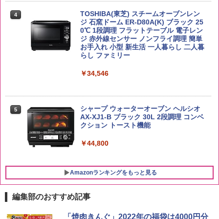
容量 4リットル
ーフードヌードル 高たんぱく&低糖質 さ
￥3,396
TOSHIBA(東芝) スチームオーブンレン
らに塩分控えめ 78g×12個
4
￥4,274
ジ 石窯ドーム ER-D80A(K) ブラック 25
0℃ 1段調理 フラットテーブル 電子レン
￥3,248
ジ 赤外線センサー ノンフライ調理 簡単
お手入れ 小型 新生活 一人暮らし 二人暮
新潟ケンベイ【精米】新潟県産にじのき
らし ファミリー
5
らめき 5kg 令和7年産
サントリー シングルモルト ウイスキー
5
カップヌードル カップヌードルPRO し
5
白州 Story of the Distillery 2026 化粧箱
￥34,546
ょうゆ 高たんぱく&低糖質 さらに塩分控
入 700ml
￥3,056
えめ 75g×12個
￥19,860
￥2,885
シャープ ウォーターオーブン ヘルシオ
5
AX-XJ1-B ブラック 30L 2段調理 コンベ
クション トースト機能
￥44,800
Amazonランキングをもっと見る
編集部のおすすめ記事
「焼肉きんぐ」2022年の福袋は4000円分