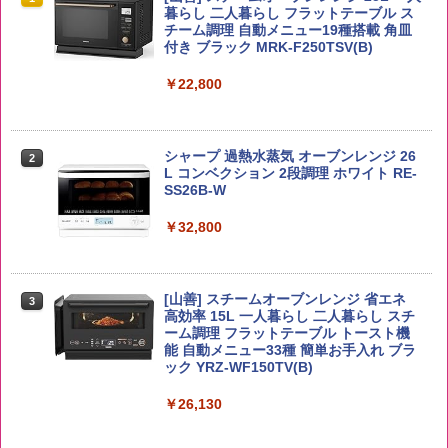
ー4000ml ブラックニッカクリア ウヰス
食品 インスタント カップ麺
暮らし 二人暮らし フラットテーブル ス
キー 【日本 アサヒ ウィスキー】 大容量
チーム調理 自動メニュー19種搭載 角皿
￥2,650
お得 4リットル
付き ブラック MRK-F250TSV(B)
￥1,939
￥4,358
￥22,800
【公式】ブタメン とんこつ味 35g×15個
2
【在庫処分価格】ももたろう印 無洗米 5
2
| 業務用 夜食 カップラーメン ミニカップ
kg 業務用 お米マイスターブレンド
角瓶 2700ml サントリー ウイスキー ハ
シャープ 過熱水蒸気 オーブンレンジ 26
麺 小腹 インスタント アウトドアにも ロ
2
2
イボール 大容量
L コンベクション 2段調理 ホワイト RE-
ーリングストック 大人買い おやつカン
SS26B-W
￥2,680
パニー
￥6,055
￥32,800
￥1,288
野沢農産 無洗米 青い流るる コシヒカリ
3
5kg 長野県産 令和7年産
角ハイボール 350ml×24本 サントリー ウ
[山善] スチームオーブンレンジ 省エネ
3
国分 tabete だし麺 千葉県産はまぐりだ
3
3
イスキー ハイボール 缶
高効率 15L 一人暮らし 二人暮らし スチ
し 塩らーめん 108g×10袋 保存食 備蓄
￥3,980
ーム調理 フラットテーブル トースト機
能 自動メニュー33種 簡単お手入れ ブラ
￥4,927
￥2,323
ック YRZ-WF150TV(B)
￥26,130
by Amazon あきたこまちブレンド 無洗
4
米 5kg
トリスウイスキー 4000ml サントリー 大
4
カップヌードル カップヌードルPRO シ
4