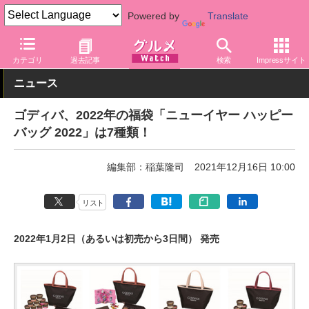
Powered by
Translate
グルメ Watch
菓子・スイーツ
チョコレート
カテゴリ
過去記事
検索
Impressサイト
ニュース
ゴディバ、2022年の福袋「ニューイヤー ハッピー
バッグ 2022」は7種類！
編集部：稲葉隆司
2021年12月16日 10:00
リスト
2022年1月2日（あるいは初売から3日間） 発売