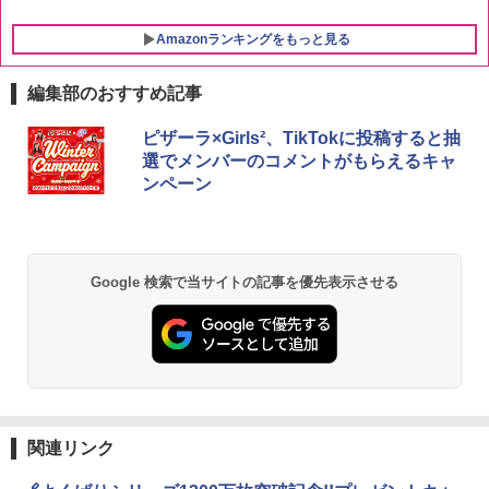
Amazonランキングをもっと見る
編集部のおすすめ記事
【セット買い】[山善] スチームオーブン
ピザーラ×Girls²、TikTokに投稿すると抽
1
レンジ 25L 一人暮らし 二人暮らし フラ
選でメンバーのコメントがもらえるキャ
ットテーブル スチーム調理 自動メニュ
ンペーン
ー19種搭載 角皿付き ブラック MRK-F25
0TSV(B) + 炊飯器 一人暮らし 5.5合 3種
類炊き分け機能 マイコン式 低温調理 無
洗米モード 保温 予約機能 ブラック AMR
C-10M(B)
Google 検索で当サイトの記事を優先表示させる
￥30,280
シャープ 過熱水蒸気 オーブンレンジ RE
2
-SS10Z-W ホワイト 30L 2段 調理 コン
ベクション 250℃ 連続加熱 簡単お手入
れ ホワイトバックライト液晶 らくチ
関連リンク
ン！（絶対湿度）センサー 時短料理 フ
ァミリー 大型レンジ 大容量