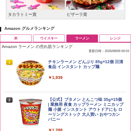
タカラトミー賞
ピザーラ賞
Amazon グルメランキング
米
ウイスキー
ラーメン
レンジ
Amazon ラーメン の売れ筋ランキング
更新日時：2026/08/09 00:03
by Amazon 国産ブレンド米 精米 5kg
ブラックニッカ ニッカ Nikka ウィスキ
チキンラーメン どんぶり 85g×12個 日清
1
1
1
ー4000ml ブラックニッカクリア ウヰス
食品 インスタント カップ麺
キー 【日本 アサヒ ウィスキー】 大容量
￥2,650
お得 4リットル
￥1,939
￥4,358
【公式】ブタメン とんこつ味 35g×15個
2
野沢農産 無洗米 青い流るる コシヒカリ
2
| 業務用 夜食 カップラーメン ミニカップ
5kg 長野県産 令和7年産
角瓶 2700ml サントリー ウイスキー ハ
麺 小腹 インスタント アウトドアにも ロ
2
イボール 大容量
ーリングストック 大人買い おやつカン
￥3,980
パニー
￥6,055
￥1,288