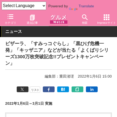
Powered by
Translate
グルメ Watch
サービス
デリバリー
カテゴリ
過去記事
検索
Impressサイト
ニュース
ピザーラ、「すみっコぐらし」「黒ひげ危機一
発」「キッザニア」などが当たる「よくばりシリ
ーズ1300万枚突破記念!!プレゼントキャンペー
ン」
編集部：重田渚瑳
2022年1月6日 15:00
リスト
2022年1月6日～3月1日 実施