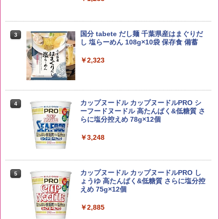
【在庫処分価格】ももたろう印 無洗米 5
3
kg 業務用 お米マイスターブレンド
角ハイボール 350ml×24本 サントリー ウ
3
国分 tabete だし麺 千葉県産はまぐりだ
3
イスキー ハイボール 缶
し 塩らーめん 108g×10袋 保存食 備蓄
￥2,680
￥4,927
￥2,323
新潟ケンベイ【精米】新潟県産にじのき
4
らめき 5kg 令和7年産
トリスウイスキー 4000ml サントリー 大
4
カップヌードル カップヌードルPRO シ
4
容量 4リットル
ーフードヌードル 高たんぱく&低糖質 さ
￥5,809
らに塩分控えめ 78g×12個
￥4,274
￥3,248
by Amazon あきたこまちブレンド 無洗
5
米 5kg
サントリー シングルモルト ウイスキー
5
カップヌードル カップヌードルPRO し
5
白州 Story of the Distillery 2026 化粧箱
ょうゆ 高たんぱく&低糖質 さらに塩分控
入 700ml
￥3,396
えめ 75g×12個
￥19,860
￥2,885