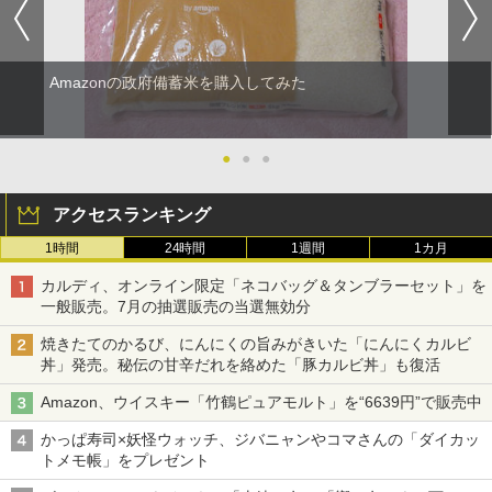
Amazonの政府備蓄米を購入してみた
●
●
●
アクセスランキング
1時間
24時間
1週間
1カ月
カルディ、オンライン限定「ネコバッグ＆タンブラーセット」を
一般販売。7月の抽選販売の当選無効分
焼きたてのかるび、にんにくの旨みがきいた「にんにくカルビ
丼」発売。秘伝の甘辛だれを絡めた「豚カルビ丼」も復活
Amazon、ウイスキー「竹鶴ピュアモルト」を“6639円”で販売中
かっぱ寿司×妖怪ウォッチ、ジバニャンやコマさんの「ダイカッ
トメモ帳」をプレゼント