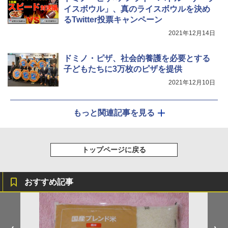
イスボウル」、真のライスボウルを決め
シャープ ウォーターオーブン ヘルシオ
5
るTwitter投票キャンペーン
AX-XJ1-B ブラック 30L 2段調理 コンベ
クション トースト機能
2021年12月14日
￥44,800
ドミノ・ピザ、社会的養護を必要とする
子どもたちに3万枚のピザを提供
2021年12月10日
もっと関連記事を見る
トップページに戻る
おすすめ記事