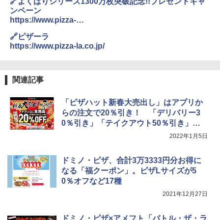
🔗よくばりシリーズ1300万枚突破記念!!プレゼントキャ
ンペーン
￥44,367
https://www.pizza-
la.co.jp/Campaign_2022present.aspx
🔗ピザーラ
https://www.pizza-la.co.jp/
[山善] スチームオーブンレンジ 省エネ
3
高効率 15L 一人暮らし 二人暮らし スチ
ーム調理 フラットテーブル トースト機
能 自動メニュー33種 簡単お手入れ グレ
関連記事
ー YRZ-WF150TV(H)
￥26,800
「ピザハット新春大売出し」はアプリか
らの注文で20％引き！ 「デリバリー3
0％引き」「テイクアウト50％引き」と
の併用可能
TOSHIBA(東芝) スチームオーブンレン
2022年1月5日
4
ジ 石窯ドーム ER-D80A(K) ブラック 25
0℃ 1段調理 フラットテーブル 電子レン
ドミノ・ピザ、合計3万3333円分お得に
ジ 赤外線センサー ノンフライ調理 簡単
お手入れ 小型 新生活 一人暮らし 二人暮
なる「福クーポン」。ピザLサイズが5
らし ファミリー
0％オフなど17種
2021年12月27日
￥34,546
ドミノ・ピザ×アメフト「バトル・ザ・ラ