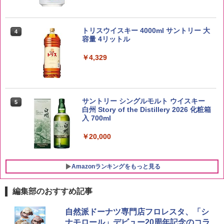
by Amazon あきたこまちブレンド 無洗
4
米 5kg
トリスウイスキー 4000ml サントリー 大
4
容量 4リットル
￥3,396
￥4,329
新潟県産新之助 無洗米 5kg 令和7年産
5
サントリー シングルモルト ウイスキー
5
白州 Story of the Distillery 2026 化粧箱
￥4,536
入 700ml
￥20,000
Amazonランキングをもっと見る
編集部のおすすめ記事
チキンラーメン どんぶり 85g×12個 日清
シャープ 過熱水蒸気 オーブンレンジ 26
自然派ドーナツ専門店フロレスタ、「シ
1
1
食品 インスタント カップ麺
L コンベクション 2段調理 ホワイト RE-
ナモロール」デビュー20周年記念のコラ