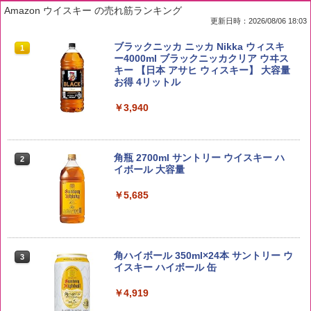
Amazon ウイスキー の売れ筋ランキング
更新日時：2026/08/06 18:03
by Amazon 国産ブレンド米 精米 5kg
ブラックニッカ ニッカ Nikka ウィスキ
1
1
ー4000ml ブラックニッカクリア ウヰス
キー 【日本 アサヒ ウィスキー】 大容量
￥2,650
お得 4リットル
￥3,940
野沢農産 無洗米 青い流るる コシヒカリ
2
5kg 長野県産 令和7年産
角瓶 2700ml サントリー ウイスキー ハ
2
イボール 大容量
￥3,325
￥5,685
【在庫処分価格】ももたろう印 無洗米 5
3
kg 業務用 お米マイスターブレンド
角ハイボール 350ml×24本 サントリー ウ
3
イスキー ハイボール 缶
￥2,680
￥4,919