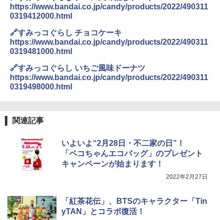
TOSHIBA(東芝) スチームオーブンレン
らに塩分控えめ 78g×12個
4
https://www.bandai.co.jp/candy/products/2022/490311
ジ 石窯ドーム ER-D80A(K) ブラック 25
0319412000.html
0℃ 1段調理 フラットテーブル 電子レン
￥2,989
ジ 赤外線センサー ノンフライ調理 簡単
🔗すみっコぐらし チョコケーキ
お手入れ 小型 新生活 一人暮らし 二人暮
https://www.bandai.co.jp/candy/products/2022/490311
らし ファミリー
0319481000.html
カップヌードル レギュラー 日清食品 カ
5
￥34,546
ップ麺 78g×20個
🔗すみっコぐらし いちご風味ドーナツ
https://www.bandai.co.jp/candy/products/2022/490311
￥3,213
0319498000.html
シャープ ウォーターオーブン ヘルシオ
5
AX-XJ1-B ブラック 30L 2段調理 コンベ
クション トースト機能
関連記事
￥44,800
いよいよ“2月28日・不二家の日”！
「ペコちゃんエコバッグ」のプレゼント
キャンペーンが始まります！
2022年2月27日
「紅茶花伝」、BTSのキャラクター「Tin
yTAN」とコラボ復活！