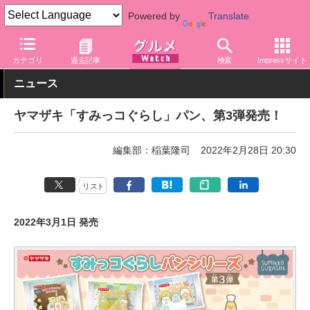
Powered by
Translate
グルメ Watch
食品
パン・シリアル
カテゴリ
過去記事
検索
Impressサイト
ニュース
ヤマザキ「すみっコぐらし」パン、第3弾発売！
編集部：稲葉隆司
2022年2月28日 20:30
リスト
2022年3月1日 発売