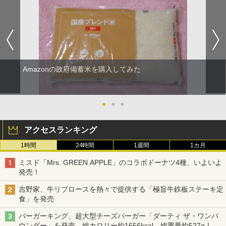
Amazonの政府備蓄米を購入してみた
●
●
●
アクセスランキング
1時間
24時間
1週間
1カ月
ミスド「Mrs. GREEN APPLE」のコラボドーナツ4種、いよいよ
発売！
吉野家、牛リブロースを熱々で提供する「極旨牛鉄板ステーキ定
食」を発売
バーガーキング、超大型チーズバーガー「ダーティ ザ・ワンパ
ウンダー」を発売。総カロリー約1656kcal、総重量約527g！