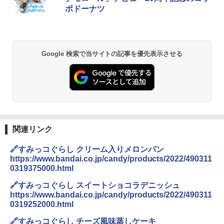
SS26B-W
ボドーナツ
￥1,745
￥32,800
【公式】ブタメン とんこつ味 35g×15個
2
Google 検索で当サイトの記事を優先表示させる
[山善] スチームオーブンレンジ 25L 一人
| 業務用 夜食 カップラーメン ミニカップ
2
暮らし 二人暮らし フラットテーブル ス
麺 小腹 インスタント アウトドアにも ロ
チーム調理 自動メニュー19種搭載 角皿
ーリングストック 大人買い おやつカン
付き ブラック MRK-F250TSV(B)
パニー
￥19,990
￥1,288
関連リンク
[山善] スチームオーブンレンジ 省エネ
国分 tabete だし麺 千葉県産はまぐりだ
3
3
高効率 15L 一人暮らし 二人暮らし スチ
し 塩らーめん 108g×10袋 保存食 備蓄
🔗すみっコぐらし クリーム入りメロンパン
ーム調理 フラットテーブル トースト機
https://www.bandai.co.jp/candy/products/2022/490311
能 自動メニュー33種 簡単お手入れ ブラ
￥2,293
0319375000.html
ック YRZ-WF150TV(B)
🔗すみっコぐらし スイートショコラデニッシュ
￥26,800
https://www.bandai.co.jp/candy/products/2022/490311
0319252000.html
カップヌードル カップヌードルPRO シ
4
ーフードヌードル 高たんぱく&低糖質 さ
🔗すみっコぐらし チーズ風味蒸しケーキ