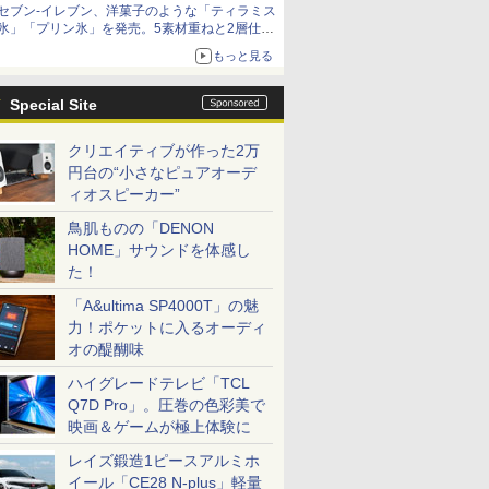
セブン-イレブン、洋菓子のような「ティラミス
氷」「プリン氷」を発売。5素材重ねと2層仕立
ての濃厚な味わい
もっと見る
Special Site
クリエイティブが作った2万
円台の“小さなピュアオーデ
ィオスピーカー”
鳥肌ものの「DENON
HOME」サウンドを体感し
た！
「A&ultima SP4000T」の魅
力！ポケットに入るオーディ
オの醍醐味
ハイグレードテレビ「TCL
Q7D Pro」。圧巻の色彩美で
映画＆ゲームが極上体験に
レイズ鍛造1ピースアルミホ
イール「CE28 N-plus」軽量