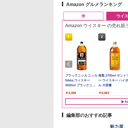
Amazon グルメランキング
米
ウイ
Amazon ウイスキー の売れ
10
10
1
1
2
2
ケンベイ【精米】
ビーム 4000ml サ
新米予約 令和8年産
ブラックニッカ ウイス
by Amazon 国産ブレ
ブラックニッカ ニッカ
野沢農産 無洗米 青
角瓶 2700ml サント
県産にじのきらめ
リー バーボン ウ
【家計お助け米】米
キー4000ml ブラック
ンド米 精米 5kg
Nikka ウィスキー
るる コシヒカリ 5kg
ー ウイスキー ハイ
5kg 令和7年産
キー アメリカ合衆
10kg 令和8年産 秋田県
ニッカ リッチブレンド
4000ml ブラックニッ
野県産 令和7年産
ル 大容量
￥2,650
大容量 4リットル
産 あきたこまち 厳選
【ウイスキー 日本】
カクリア ウヰスキー
056
177
￥5,780
￥6,359
￥4,358
￥3,980
￥6,063
米 単一原料米100％ 白
【日本 アサヒ ウィスキ
米 (5kg×2袋)
ー】 大容量 お得 4リッ
A
トル
編集部のおすすめ記事
10
10
1
1
2
2
魁力屋、