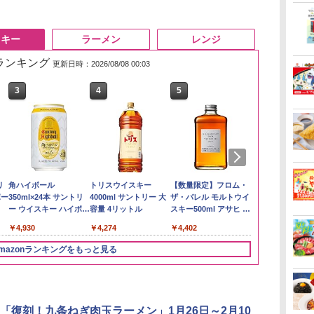
スキー
ラーメン
レンジ
筋ランキング
更新日時：2026/08/08 00:03
3
3
4
4
5
5
6
6
い流
リ
【在庫処分価格】もも
角ハイボール
by Amazon 新潟県産
トリスウイスキー
by Amazon あきたこ
【数量限定】フロム・
フクテイライ
サントリー 
 長
ボー
たろう印 無洗米 5kg 業
350ml×24本 サントリ
新潟のお米 無洗米 5kg
4000ml サントリー 大
まちブレンド 無洗米
ザ・バレル モルトウイ
米】北東北産 
ルト ウイスキ
務用 お米マイスターブ
ー ウイスキー ハイボー
容量 4リットル
5kg
スキー500ml アサヒ [
あきたこまち 
Story of the D
￥3,274
レンド
ル 缶
日本 500ml ]【中元 ギ
産 (5kg)
2026 化粧箱入 
￥2,680
￥4,930
￥4,274
￥3,396
￥4,402
￥3,300
￥19,860
フト プレゼント 贈り
物に】
mazonランキングをもっと見る
3
3
4
4
5
5
6
6
「復刻！九条ねぎ肉玉ラーメン」1月26日～2月10