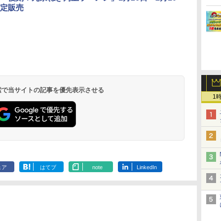
定販売
ん
 オ
カップヌードル カップ
[山善] スチームオーブ
国分 tabete だし麺 千
TOSHIBA(東芝) スチ
カップヌードル カップ
シャープ ウォーターオ
マルちゃん 
パナソニック
業務
段
ヌードルPRO シーフー
ンレンジ 省エネ 高効率
葉県産はまぐりだし 塩
ームオーブンレンジ 石
ヌードルPRO しょうゆ
ーブン ヘルシオ AX-
ZUBAAAN!
レンジ スチー
メン
ドヌードル 高たんぱく
15L 一人暮らし 二人暮
らーめん 108g×10袋 保
窯ドーム ER-D80A(K)
高たんぱく&低糖質 さ
XJ1-B ブラック 30L 2
醤油豚骨 3食
ロ 30L 2段
イン
操作
&低糖質 さらに塩分控
らし スチーム調理 フラ
存食 備蓄
ブラック 250℃ 1段調
らに塩分控えめ
段調理 コンベクション
130g×3食
リル 高精細・
 検索で当サイトの記事を優先表示させる
￥2,880
￥26,130
￥2,323
￥34,546
￥3,103
￥44,800
￥341
￥91,000
に
し
えめ 78g×12個
ットテーブル トースト
理 フラットテーブル
75g×12個
トースト機能
ードセンサー
1
ク
!
機能 自動メニュー33種
電子レンジ 赤外線セン
NE-BS9D-K
パ
ー
簡単お手入れ ブラック
サー ノンフライ調理
ス
YRZ-WF150TV(B)
簡単お手入れ 小型 新
 ワ
生活 一人暮らし 二人
単
暮らし ファミリー
ェア
はてブ
note
LinkedIn