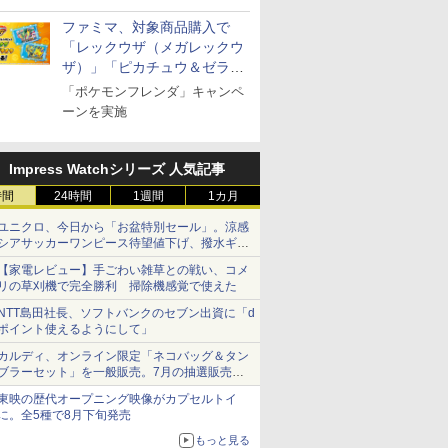
ファミマ、対象商品購入で
「レックウザ（メガレックウ
ザ）」「ピカチュウ＆ゼラオ
ラ」のフレンダピックがもら
「ポケモンフレンダ」キャンペ
える！
ーンを実施
マルちゃん
 オーブン
カップヌードル レギュ
日立 過熱水蒸気 オーブ
日清麺職人 醤油 [丸大
コンフィー(COMFEE')
カップヌードル パクチ
ER-D3000B-K(グラン
人気 カップ
ER-D70B
 横浜家系
ム ビスト
ラー 日清食品 カップ麺
ンレンジ 大容量 31L
豆醤油使用 豊かな旨味
スチームオーブンレン
ー香るトムヤムクンヌ
ブラック) 石窯ドーム
詰め合わせ 
石窯ドーム
パック
 おまかせグ
78g×20個
MRO-S8C K ブラック
とコク] 日清食品 カッ
ジ 25L フラットテーブ
ードル [世界三大スー
過熱水蒸気オーブンレ
個アソート
ンジ 26L
Impress Watchシリーズ 人気記事
64眼スピ
保証1年 お手入れ簡単
プ麺 87g ×12個
ル 発酵・トースト機能
プ] 日清食品 カップ麺
ンジ 30L
￥3,475
￥39,439
￥1,552
￥19,780
￥2,594
￥49,800
￥2,280
￥27,045
 ブラック
重量センサー 250℃1段
オートメニュー23種 オ
75g×12個
時間
24時間
1週間
1カ月
式ワイドオーブン ヘル
ーブン～250℃ レンジ
シーシェフ
~1000W高出力 全国対
ユニクロ、今日から「お盆特別セール」。涼感
応 ヘルツフリー カップ
シアサッカーワンピース待望値下げ、撥水ギア
スチーム調理 予熱対応
ショーツは1990円に
【家電レビュー】手ごわい雑草との戦い、コメ
自動脱臭 消音モード
リの草刈機で完全勝利 掃除機感覚で使えた
【2年メーカー保証】
ブラック CF-EA261-
NTT島田社長、ソフトバンクのセブン出資に「d
BK
ポイント使えるようにして」
カルディ、オンライン限定「ネコバッグ＆タン
ブラーセット」を一般販売。7月の抽選販売の
当選無効分
東映の歴代オープニング映像がカプセルトイ
に。全5種で8月下旬発売
もっと見る