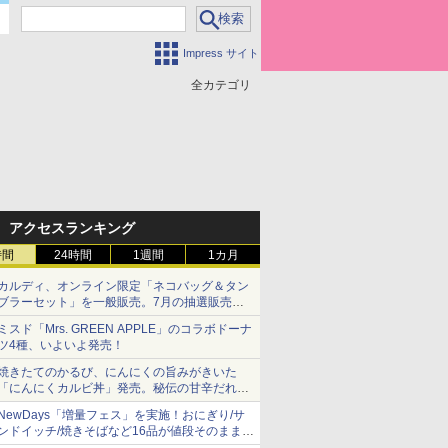
Impress サイト
全カテゴリ
アクセスランキング
時間
24時間
1週間
1カ月
カルディ、オンライン限定「ネコバッグ＆タン
ブラーセット」を一般販売。7月の抽選販売の
当選無効分
ミスド「Mrs. GREEN APPLE」のコラボドーナ
ツ4種、いよいよ発売！
焼きたてのかるび、にんにくの旨みがきいた
「にんにくカルビ丼」発売。秘伝の甘辛だれを
絡めた「豚カルビ丼」も復活
NewDays「増量フェス」を実施！おにぎり/サ
ンドイッチ/焼きそばなど16品が値段そのままで
ボリュームアップ