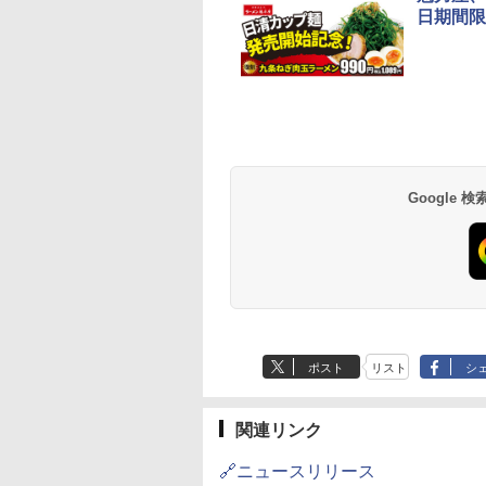
日期間限
プヌードル パクチ
D3000B-K(グラン
人気 カップ麺 12種類
ER-D70B-W ホワイト
チキンラーメン どんぶ
[山善] スチームオーブ
【公式】ブタメン と
シャープ 過熱水蒸気
るトムヤムクンヌ
ック) 石窯ドーム
詰め合わせ セット 12
石窯ドーム オーブンレ
り 85g×12個 日清食品
ンレンジ 25L 一人暮ら
こつ味 35g×15個 | 
ーブンレンジ 23L 1
ル [世界三大スー
水蒸気オーブンレ
個アソート
ンジ 26L
インスタント カップ麺
し 二人暮らし フラット
用 夜食 カップラー
調理 ブラック RE-
 日清食品 カップ麺
30L
テーブル スチーム調理
ミニカップ麺 小腹 
WF232-B シンプル
Google
594
,800
￥2,280
￥27,045
￥1,939
￥22,800
￥1,288
￥29,480
×12個
自動メニュー19種搭載
スタント アウトドア
コンパクト 一人暮ら
角皿付き ブラック
も ローリングストッ
二人暮らし らくチン
MRK-F250TSV(B)
大人買い おやつカン
（絶対湿度）センサ
ニー
ノンフライ調理 トー
ト スチームあたため
イドフラット庫内 簡
お手入れ
ポスト
リスト
シ
関連リンク
🔗ニュースリリース