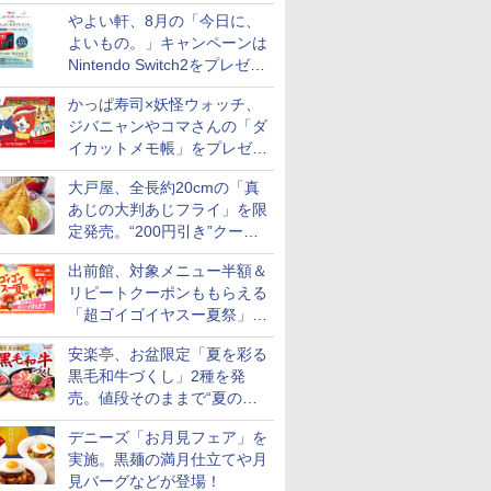
プと2500円相当のチケット
やよい軒、8月の「今日に、
付き
よいもの。」キャンペーンは
Nintendo Switch2をプレゼン
ト
かっぱ寿司×妖怪ウォッチ、
ジバニャンやコマさんの「ダ
7
7
8
8
9
9
10
10
イカットメモ帳」をプレゼン
ト
大戸屋、全長約20cmの「真
あじの大判あじフライ」を限
定発売。“200円引き”クーポ
ンも配信
出前館、対象メニュー半額＆
ス【白
シングルモ
新潟県産新之助 無洗米
甲州韮崎 オリジナル ブ
新潟県産コシヒカリ (5
ティーチャーズ ハイラ
新潟ケンベイ【精米】
ジムビーム 4000ml サ
新米予約 
ブラックニ
リピートクーポンももらえる
お米 米
ー 白州
5kg 令和7年産
レンド ウイスキー 4リ
㎏) 精米 令和7年産 お
ンドクリーム 4000ml
新潟県産にじのきらめ
ントリー バーボン ウ
【家計お助
キー4000
「超ゴイゴイヤスー夏祭」を
令和7年
istillery
ットル 日本 大容量
米のたかさか
サントリー スコッチ ウ
き 5kg 令和7年産
イスキー アメリカ合衆
10kg 令
ニッカ リ
実施
￥3,261
700ml
4000ml 4L
イスキー 4リットル 大
国 大容量 4リットル
産 あきた
【ウイスキ
安楽亭、お盆限定「夏を彩る
￥3,725
￥3,893
￥6,395
￥3,056
￥6,177
￥5,780
￥6,359
容量
米 単一原料
黒毛和牛づくし」2種を発
米 (5kg×2
売。値段そのままで“夏の巻
き野菜”付き
デニーズ「お月見フェア」を
実施。黒麺の満月仕立てや月
7
7
8
8
9
9
10
10
見バーグなどが登場！