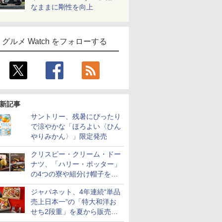
なままに剛性を向上
グルメ Watch をフォローする
新記事
サントリー、残暑にぴったり
で涼やかな「ほろよい〈ひん
やりみかん〉」限定発売
クリスピー・クリーム・ドー
ナツ、「ハリー・ポッター」
の4つの寮や組分け帽子をイ
メージしたドーナツなど発売
ジャパネット、4年連続“単品
売上日本一”の「特大和洋お
せち2段重」を夏から販売。
73品・年越しそば付き