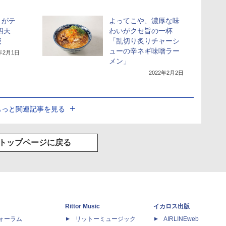
」がテ
よってこや、濃厚な味
四天
わいがクセ旨の一杯
売
「乱切り炙りチャーシ
ューの辛ネギ味噌ラー
2年2月1日
メン」
2022年2月2日
もっと関連記事を見る
トップページに戻る
Rittor Music
イカロス出版
dフォーラム
リットーミュージック
AIRLINEweb