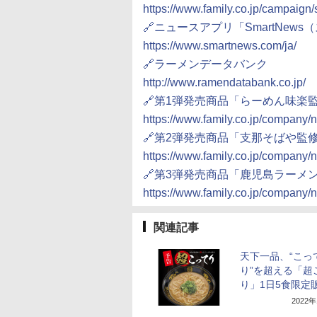
https://www.family.co.jp/campaign
🔗ニュースアプリ「SmartNew
https://www.smartnews.com/ja/
🔗ラーメンデータバンク
http://www.ramendatabank.co.jp/
🔗第1弾発売商品「らーめん味楽
https://www.family.co.jp/company
🔗第2弾発売商品「支那そばや監
https://www.family.co.jp/company
🔗第3弾発売商品「鹿児島ラーメ
https://www.family.co.jp/company
関連記事
天下一品、“こっ
り”を超える「超
り」1日5食限定
2022