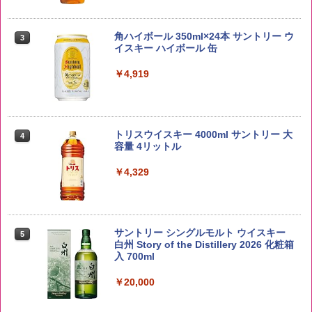
【在庫処分価格】ももたろう印 無洗米 5
3
kg 業務用 お米マイスターブレンド
角ハイボール 350ml×24本 サントリー ウ
3
イスキー ハイボール 缶
￥2,680
￥4,919
by Amazon あきたこまちブレンド 無洗
4
米 5kg
トリスウイスキー 4000ml サントリー 大
4
容量 4リットル
￥3,396
￥4,329
新潟県産新之助 無洗米 5kg 令和7年産
5
サントリー シングルモルト ウイスキー
5
白州 Story of the Distillery 2026 化粧箱
￥4,536
入 700ml
￥20,000