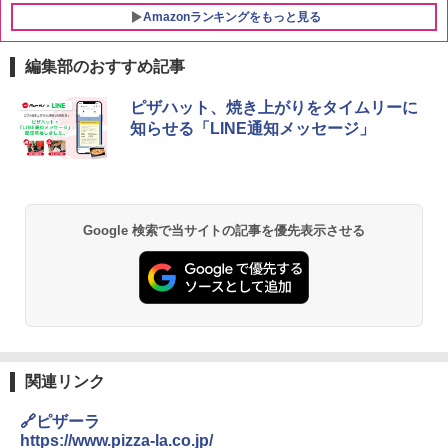
Amazonランキングをもっと見る
編集部のおすすめ記事
チキンラーメン どんぶり 85g×12個 日清
シャープ 過熱水蒸気 オーブンレンジ 23
ピザハット、焼き上がりをタイムリーに
1
1
食品 インスタント カップ麺
L 1段調理 ブラック RE-WF232-B シンプ
知らせる「LINE通知メッセージ」
ル操作 コンパクト 一人暮らし 二人暮ら
し らくチン!（絶対湿度）センサー ノン
￥1,745
フライ調理 トースト スチームあたため
ワイドフラット庫内 簡単お手入れ
￥29,582
Google 検索で当サイトの記事を優先表示させる
国分 tabete だし麺 千葉県産はまぐりだ
2
し 塩らーめん 108g×10袋 保存食 備蓄
￥2,294
[山善] スチームオーブンレンジ 25L 一人
2
暮らし 二人暮らし フラットテーブル ス
チーム調理 自動メニュー19種搭載 角皿
付き ブラック MRK-F250TSV(B)
【公式】ブタメン とんこつ味 35g×15個
3
関連リンク
￥19,990
| 業務用 夜食 カップラーメン ミニカップ
麺 小腹 インスタント アウトドアにも ロ
🔗ピザーラ
ーリングストック 大人買い おやつカン
https://www.pizza-la.co.jp/
パニー