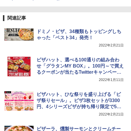
[山善] スチームオーブンレンジ 省エネ
3
高効率 15L 一人暮らし 二人暮らし スチ
￥1,288
ーム調理 フラットテーブル トースト機
関連記事
能 自動メニュー33種 簡単お手入れ ブラ
ック YRZ-WF150TV(B)
カップヌードル カップヌードルPRO シ
ドミノ・ピザ、34種類もトッピングしち
4
￥26,800
ーフードヌードル 高たんぱく&低糖質 さ
ゃった「ベスト34」発売！
らに塩分控えめ 78g×12個
2022年2月21日
￥2,989
TOSHIBA(東芝) スチームオーブンレン
4
ピザハット、選べる100通りの組み合わ
ジ 石窯ドーム ER-D80A(K) ブラック 25
0℃ 1段調理 フラットテーブル 電子レン
せ「グラタンMY BOX」。100円～で買え
ジ 赤外線センサー ノンフライ調理 簡単
るクーポンが当たるTwitterキャンペーン
マルちゃん マルちゃんZUBAAAN! 横浜
5
お手入れ 小型 新生活 一人暮らし 二人暮
家系醤油豚骨 3食パック 130g×3食
も
らし ファミリー
2022年1月11日
￥467
￥34,546
ピザハット、ひな祭りを盛り上げる「ピ
ザ祭りセール」。ピザ3枚セットが3300
円、4シリーズピザが持ち帰り限定で5
シャープ ウォーターオーブン ヘルシオ
5％オフなど
5
2022年2月21日
AX-XJ1-B ブラック 30L 2段調理 コンベ
クション トースト機能
ピザーラ、燻製サーモンとクリームチー