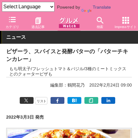
Powered by
Translate
グルメ Watch
店舗
ピザ
ピザーラ
カテゴリ
過去記事
検索
Impressサイト
ニュース
ピザーラ、スパイスと発酵バターの「バターチキ
ンカレー」
もち明太子/フレッシュトマト＆バジル/3種のミートミックス
とのクォーターピザも
編集部：鶴間花乃
2022年2月24日 09:00
リスト
2022年3月3日 発売