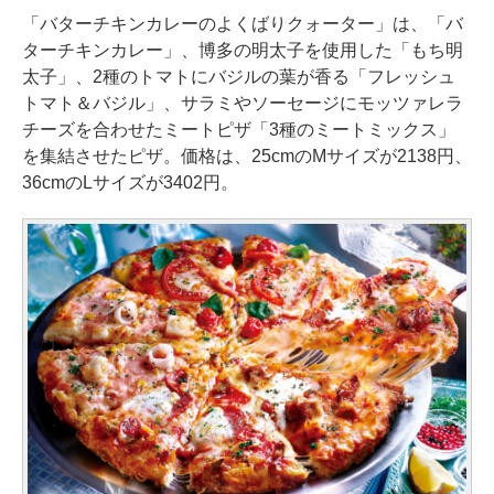
「バターチキンカレーのよくばりクォーター」は、「バ
ターチキンカレー」、博多の明太子を使用した「もち明
太子」、2種のトマトにバジルの葉が香る「フレッシュ
トマト＆バジル」、サラミやソーセージにモッツァレラ
チーズを合わせたミートピザ「3種のミートミックス」
を集結させたピザ。価格は、25cmのMサイズが2138円、
36cmのLサイズが3402円。