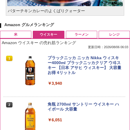
バターチキンカレーのよくばりクォーター
Amazon グルメランキング
米
ウイスキー
ラーメン
レンジ
Amazon ウイスキー の売れ筋ランキング
更新日時：2026/08/06 06:03
by Amazon 国産ブレンド米 精米 5kg
ブラックニッカ ニッカ Nikka ウィスキ
1
1
ー4000ml ブラックニッカクリア ウヰス
キー 【日本 アサヒ ウィスキー】 大容量
￥2,650
お得 4リットル
￥3,940
野沢農産 無洗米 青い流るる コシヒカリ
2
5kg 長野県産 令和7年産
角瓶 2700ml サントリー ウイスキー ハ
2
イボール 大容量
￥3,325
￥6,051