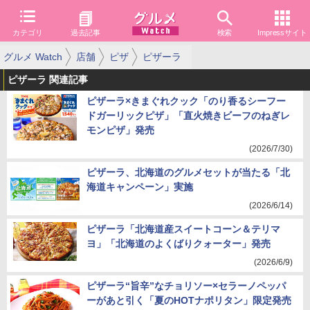
カテゴリ
過去記事
検索
Impressサイト
グルメ Watch
店舗
ピザ
ピザーラ
ピザーラ 関連記事
ピザーラ×きまぐれクック「のり香るシーフー
ドガーリックピザ」「直火焼きビーフのねぎレ
モンピザ」発売
(2026/7/30)
ピザーラ、北海道のグルメセットが当たる「北
海道キャンペーン」実施
(2026/6/14)
ピザーラ「北海道産スイートコーン＆テリマ
ヨ」「北海道のよくばりクォーター」発売
(2026/6/9)
ピザーラ“旨辛”なチョリソー×セラーノペッパ
ーがあと引く「夏のHOTナポリタン」限定発売