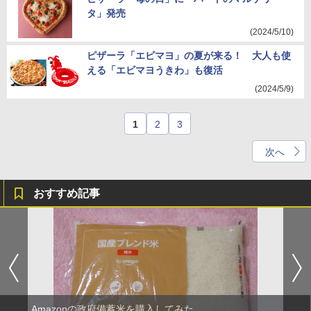
タ」発売
(2024/5/10)
ピザーラ「エビマヨ」の夏が来る！ 大人も使
える「エビマヨうきわ」も復活
(2024/5/9)
1
2
3
次へ
おすすめ記事
Amazonの政府備蓄米を購入してみた