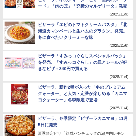
ード」「肉の匠」「究極のマルゲリータ」発売
(2025/11/9)
ピザーラ「エビのトマトクリームパスタ」「北
海道カマンベールと生ハムのグラタン」発売。
冬に食べたいクリーミーな味
(2025/11/6)
ピザーラ「すみっコぐらしスペシャルパック」
を発売。「すみっコぐらし」の皿とシールが好
きなピザ＋340円で買える
(2025/11/4)
ピザーラ、新作2種が入った「冬のプレミアム
クォーター」と人気・定番が楽しめる「カニマ
ヨクォーター」冬季限定で登場
(2025/11/4)
ピザーラ、冬季限定「ピザーラカニマヨ」11月
5日に発売
夏季限定ピザ「熟成パンチェッタの瀬戸内レモン