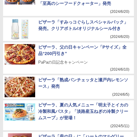
「至高のシーフードクォーター」発売
(2024/6/20)
ピザーラ「すみっコぐらしスペシャルパック」
発売。クリアボトル/オリジナルシール付き
(2024/6/20)
ピザーラ、父の日キャンペーン「Pサイズ」全
品“200円引き”
PaPaの日記念キャンペーン
(2024/6/10)
ピザーラ「熟成パンチェッタと瀬戸内レモンソ
ース」発売
(2024/6/5)
ピザーラ、夏の人気メニュー「明太子とイカの
冷製和風パスタ」「淡路産玉ねぎの冷製クリー
ムスープ」が登場！
(2024/5/11)
ピザーラ「母の日」に「ハートのマルゲリー