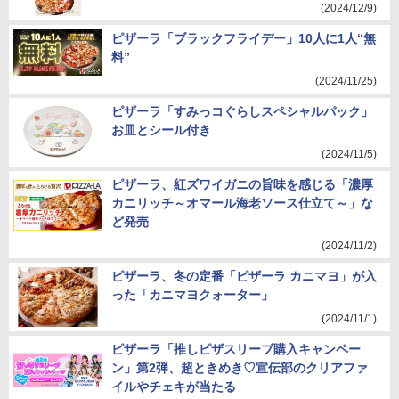
(2024/12/9)
ピザーラ「ブラックフライデー」10人に1人“無
料”
(2024/11/25)
ピザーラ「すみっコぐらしスペシャルパック」
お皿とシール付き
(2024/11/5)
ピザーラ、紅ズワイガニの旨味を感じる「濃厚
カニリッチ～オマール海老ソース仕立て～」な
ど発売
(2024/11/2)
ピザーラ、冬の定番「ピザーラ カニマヨ」が入
った「カニマヨクォーター」
(2024/11/1)
ピザーラ「推しピザスリーブ購入キャンペー
ン」第2弾、超ときめき♡宣伝部のクリアファ
イルやチェキが当たる