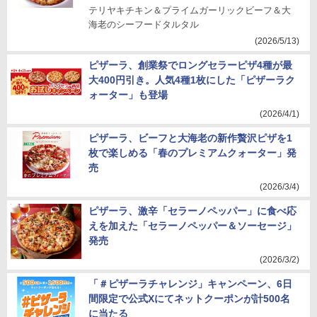
テリヤキチキン＆プライムガーリックビーフ＆大
海老のシーフードタルタル
(2026/5/13)
ピザーラ、創業祭でロングセラーピザ4種が最
大400円引き。人気4種1枚にした「ピザーラク
ォーター」も登場
(2026/4/1)
ピザーラ、ビーフと大海老の新作贅沢ピザを1
枚で楽しめる「春のプレミアムクォーター」発
売
(2026/3/4)
ピザーラ、激辛「セラーノペッパー」に食べ応
えを加えた「セラーノペッパー＆ソーセージ」
発売
(2026/3/2)
「＃ピザーラチャレンジ」キャンペーン、6日
間限定で公式Xにてネットクーポンが計500名
に当たる