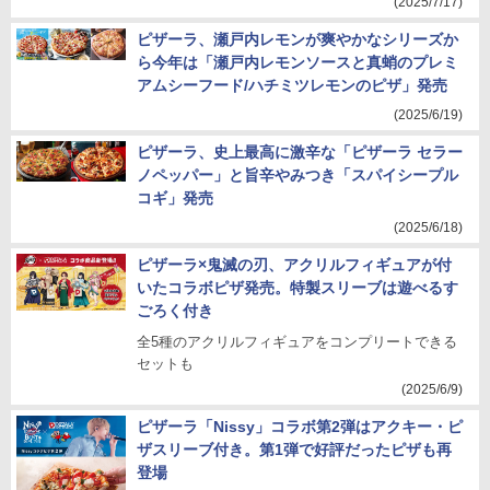
(2025/7/17)
ピザーラ、瀬戸内レモンが爽やかなシリーズか
ら今年は「瀬戸内レモンソースと真蛸のプレミ
アムシーフード/ハチミツレモンのピザ」発売
(2025/6/19)
ピザーラ、史上最高に激辛な「ピザーラ セラー
ノペッパー」と旨辛やみつき「スパイシープル
コギ」発売
(2025/6/18)
ピザーラ×鬼滅の刃、アクリルフィギュアが付
いたコラボピザ発売。特製スリーブは遊べるす
ごろく付き
全5種のアクリルフィギュアをコンプリートできる
セットも
(2025/6/9)
ピザーラ「Nissy」コラボ第2弾はアクキー・ピ
ザスリーブ付き。第1弾で好評だったピザも再
登場