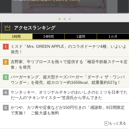
●
●
●
アクセスランキング
1時間
24時間
1週間
1カ月
ミスド「Mrs. GREEN APPLE」のコラボドーナツ4種、いよいよ
発売！
吉野家、牛リブロースを熱々で提供する「極旨牛鉄板ステーキ定
食」を発売
バーガーキング、超大型チーズバーガー「ダーティ ザ・ワンパ
ウンダー」を発売。総カロリー約1656kcal、総重量約527g！
ケンタッキー、オリジナルチキンのおいしさのヒミツを日本でた
だ一人の“チキンマイスター”笠原氏から学んできた
かつや、カツ丼や定食などが150円引きの「感謝祭」8日間限定
で実施！ ご飯大盛も無料
もっと見る