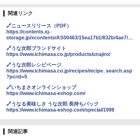
ワイドフラット庫内 簡単お手入れ
￥29,478
関連リンク
🔗ニュースリリース（PDF）
https://contents.xj-
[山善] スチームオーブンレンジ 省エネ
3
storage.jp/xcontents/AS00463/15ea17b1/832b/4ae7/9f
高効率 15L 一人暮らし 二人暮らし スチ
86/420dd9f5fadf/20220324172657989s.pdf
ーム調理 フラットテーブル トースト機
🔗うな次郎ブランドサイト
能 自動メニュー33種 簡単お手入れ ブラ
https://www.ichimasa.co.jp/products/unajiro/
ック YRZ-WF150TV(B)
🔗うな次郎レシピページ
￥26,130
https://www.ichimasa.co.jp/recipes/recipe_search.asp
?pcrid=5
🔗いちまさオンラインショップ
TOSHIBA(東芝) スチームオーブンレン
4
https://www.ichimasa-eshop.com/
ジ 石窯ドーム ER-D80A(K) ブラック 25
0℃ 1段調理 フラットテーブル 電子レン
🔗うなる美味しさ うな次郎 長持ちパック
ジ 赤外線センサー ノンフライ調理 簡単
https://www.ichimasa-eshop.com/special/1998
お手入れ 小型 新生活 一人暮らし 二人暮
らし ファミリー
￥34,546
関連記事