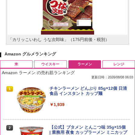
「カリッこいわし うな次郎味」（175円前後・税別）
Amazon グルメランキング
米
ウイスキー
ラーメン
レンジ
Amazon ラーメン の売れ筋ランキング
更新日時：2026/08/08 06:03
by Amazon 国産ブレンド米 精米 5kg
ブラックニッカ ニッカ Nikka ウィスキ
チキンラーメン どんぶり 85g×12個 日清
1
1
1
ー4000ml ブラックニッカクリア ウヰス
食品 インスタント カップ麺
キー 【日本 アサヒ ウィスキー】 大容量
￥2,650
お得 4リットル
￥1,939
￥4,358
【公式】ブタメン とんこつ味 35g×15個
2
野沢農産 無洗米 青い流るる コシヒカリ
2
| 業務用 夜食 カップラーメン ミニカップ