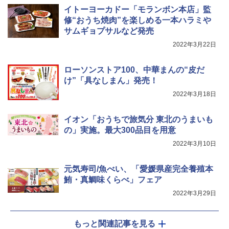
イトーヨーカドー「モランボン本店」監
シャープ ウォーターオーブン ヘルシオ
5
修“おうち焼肉”を楽しめる一本ハラミや
AX-XJ1-B ブラック 30L 2段調理 コンベ
サムギョプサルなど発売
クション トースト機能
2022年3月22日
￥44,800
ローソンストア100、中華まんの“皮だ
け”「具なしまん」発売！
2022年3月18日
イオン「おうちで旅気分 東北のうまいも
の」実施。最大300品目を用意
2022年3月10日
元気寿司/魚べい、「愛媛県産完全養殖本
鮪・真鯛味くらべ」フェア
2022年3月29日
もっと関連記事を見る