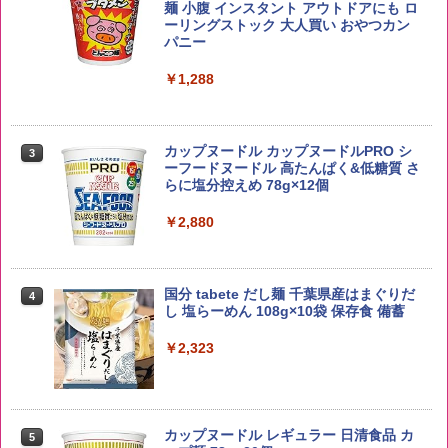
5kg 長野県産 令和7年産
角瓶 2700ml サントリー ウイスキー ハ
麺 小腹 インスタント アウトドアにも ロ
2
イボール 大容量
ーリングストック 大人買い おやつカン
￥3,980
パニー
￥6,063
￥1,288
【在庫処分価格】ももたろう印 無洗米 5
3
kg 業務用 お米マイスターブレンド
角ハイボール 350ml×24本 サントリー ウ
3
カップヌードル カップヌードルPRO シ
3
イスキー ハイボール 缶
ーフードヌードル 高たんぱく&低糖質 さ
￥2,680
らに塩分控えめ 78g×12個
￥4,930
￥2,880
by Amazon 新潟県産 新潟のお米 無洗米
4
5kg
トリスウイスキー 4000ml サントリー 大
4
国分 tabete だし麺 千葉県産はまぐりだ
4
容量 4リットル
し 塩らーめん 108g×10袋 保存食 備蓄
￥3,274
￥4,274
￥2,323
by Amazon あきたこまちブレンド 無洗
5
米 5kg
【数量限定】フロム・ザ・バレル モルト
5
カップヌードル レギュラー 日清食品 カ
5
ウイスキー500ml アサヒ [ 日本 500ml ]