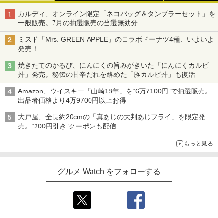
カルディ、オンライン限定「ネコバッグ＆タンブラーセット」を
一般販売。7月の抽選販売の当選無効分
ミスド「Mrs. GREEN APPLE」のコラボドーナツ4種、いよいよ
発売！
焼きたてのかるび、にんにくの旨みがきいた「にんにくカルビ
丼」発売。秘伝の甘辛だれを絡めた「豚カルビ丼」も復活
Amazon、ウイスキー「山崎18年」を“6万7100円”で抽選販売。
出品者価格より4万9700円以上お得
大戸屋、全長約20cmの「真あじの大判あじフライ」を限定発
売。“200円引き”クーポンも配信
もっと見る
グルメ Watch をフォローする