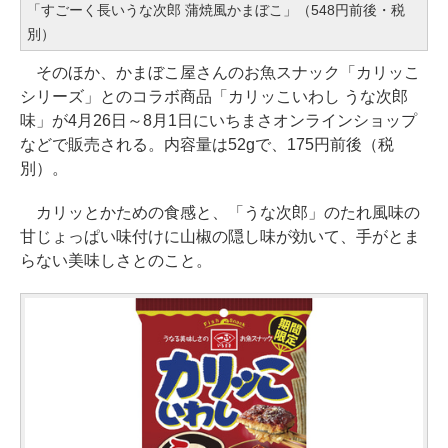
「すごーく長いうな次郎 蒲焼風かまぼこ」（548円前後・税
別）
そのほか、かまぼこ屋さんのお魚スナック「カリッこ
シリーズ」とのコラボ商品「カリッこいわし うな次郎
味」が4月26日～8月1日にいちまさオンラインショップ
などで販売される。内容量は52gで、175円前後（税
別）。
カリッとかための食感と、「うな次郎」のたれ風味の
甘じょっぱい味付けに山椒の隠し味が効いて、手がとま
らない美味しさとのこと。