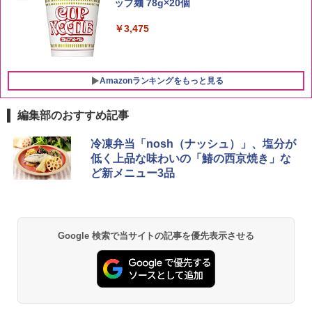
ップ麺 78g×20個
【中元 ギフト プレゼント 贈り物に】
￥3,396
￥3,475
￥4,402
Amazonランキングをもっと見る
編集部のおすすめ記事
[山善] スチームオーブンレンジ 25L 一人
冷凍弁当「nosh（ナッシュ）」、塩分が
1
暮らし 二人暮らし フラットテーブル ス
低く上品な味わいの「鰆の西京焼き」な
チーム調理 自動メニュー19種搭載 角皿
ど新メニュー3品
付き ブラック MRK-F250TSV(B)
￥22,800
Google 検索で当サイトの記事を優先表示させる
シャープ 過熱水蒸気 オーブンレンジ 23
2
L 1段調理 ブラック RE-WF232-B シンプ
ル操作 コンパクト 一人暮らし 二人暮ら
し らくチン!（絶対湿度）センサー ノン
フライ調理 トースト スチームあたため