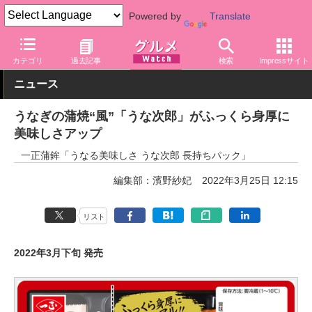
Powered by
Translate
グルメ Watch
食品
生鮮食品
カテゴリ
過去記事
検索
Impressサイト
ニュース
うなぎの蒲焼“風”「うな次郎」がふっくら身厚に
美味しさアップ
一正蒲鉾「うなる美味しさ うな次郎 長持ちパック」
編集部：濱野紗妃
2022年3月25日 12:15
リスト
2022年3月下旬 発売