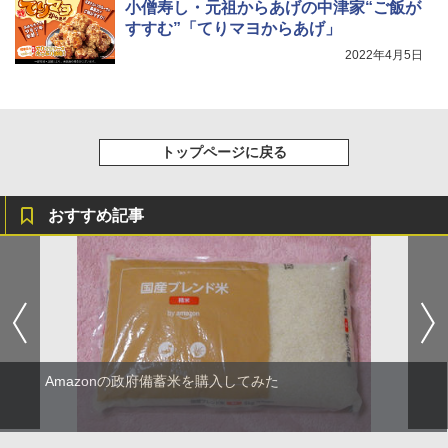
小僧寿し・元祖からあげの中津家“ご飯が
シャープ ウォーターオーブン ヘルシオ
5
すすむ”「てりマヨからあげ」
AX-XJ1-B ブラック 30L 2段調理 コンベ
クション トースト機能
2022年4月5日
￥44,800
トップページに戻る
おすすめ記事
Amazonの政府備蓄米を購入してみた