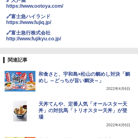
🔗大戸屋
https://www.ootoya.com/
￥26,470
￥4,939
￥2,323
🔗富士急ハイランド
https://www.fujiq.jp/
[山善] スチームオーブンレンジ 省エネ
3
🔗富士急行株式会社
高効率 15L 一人暮らし 二人暮らし スチ
トリスウイスキー 4000ml サントリー 大
4
カップヌードル カップヌードルPRO シ
http://www.fujikyu.co.jp/
4
ーム調理 フラットテーブル トースト機
容量 4リットル
ーフードヌードル 高たんぱく&低糖質 さ
能 自動メニュー33種 簡単お手入れ ブラ
らに塩分控えめ 78g×12個
ック YRZ-WF150TV(B)
￥4,345
￥2,989
関連記事
￥26,130
和食さと、宇和島×松山の鯛めし対決「鯛
サントリー シングルモルト ウイスキー
めし ～どっちが旨い鯛決～」
5
カップヌードル カップヌードルPRO し
5
TOSHIBA(東芝) スチームオーブンレン
白州 Story of the Distillery 2026 化粧箱
4
ょうゆ 高たんぱく&低糖質 さらに塩分控
2022年4月6日
ジ 石窯ドーム ER-D80A(K) ブラック 25
入 700ml
えめ 75g×12個
0℃ 1段調理 フラットテーブル 電子レン
ジ 赤外線センサー ノンフライ調理 簡単
￥20,000
￥3,103
天丼てんや、定番人気「オールスター天
お手入れ 小型 新生活 一人暮らし 二人暮
丼」の対抗馬「トリオスター天丼」が登
らし ファミリー
場
￥34,546
2022年4月6日