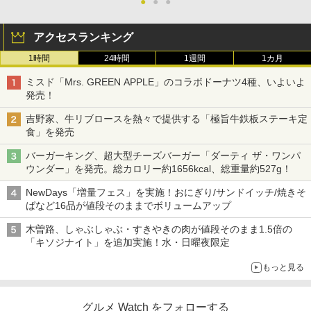
●
●
●
アクセスランキング
1時間
24時間
1週間
1カ月
ミスド「Mrs. GREEN APPLE」のコラボドーナツ4種、いよいよ
発売！
吉野家、牛リブロースを熱々で提供する「極旨牛鉄板ステーキ定
食」を発売
バーガーキング、超大型チーズバーガー「ダーティ ザ・ワンパ
ウンダー」を発売。総カロリー約1656kcal、総重量約527g！
NewDays「増量フェス」を実施！おにぎり/サンドイッチ/焼きそ
ばなど16品が値段そのままでボリュームアップ
木曽路、しゃぶしゃぶ・すきやきの肉が値段そのまま1.5倍の
「キソジナイト」を追加実施！水・日曜夜限定
もっと見る
グルメ Watch をフォローする