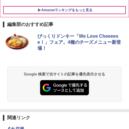
Amazonランキングをもっと見る
編集部のおすすめ記事
ブラックニッカ ニッカ Nikka ウィスキ
チキンラーメン どんぶり 85g×12個 日清
シャープ 過熱水蒸気 オーブンレンジ 23
びっくりドンキー「We Love Cheeees
1
1
1
ー4000ml ブラックニッカクリア ウヰス
食品 インスタント カップ麺
L 1段調理 ホワイト RE-WF232-W シン
e！」フェア。4種のチーズメニュー新登
キー 【日本 アサヒ ウィスキー】 大容量
プル操作 コンパクト 一人暮らし 二人暮
場！
お得 4リットル
らし らくチン!（絶対湿度）センサー ノ
￥1,939
ンフライ調理 トースト スチームあたた
め ワイドフラット庫内 簡単お手入れ
￥4,356
￥29,192
【公式】ブタメン とんこつ味 35g×15個
2
Google 検索で当サイトの記事を優先表示させる
| 業務用 夜食 カップラーメン ミニカップ
角瓶 2700ml サントリー ウイスキー ハ
麺 小腹 インスタント アウトドアにも ロ
2
イボール 大容量
ーリングストック 大人買い おやつカン
【セット買い】[山善] スチームオーブン
パニー
2
レンジ 25L 一人暮らし 二人暮らし フラ
￥6,054
ットテーブル スチーム調理 自動メニュ
￥1,451
ー19種搭載 角皿付き ブラック MRK-F25
0TSV(B) + 炊飯器 一人暮らし 5.5合 3種
類炊き分け機能 マイコン式 低温調理 無
関連リンク
洗米モード 保温 予約機能 ブラック AMR
角ハイボール 350ml×24本 サントリー ウ
3
国分 tabete だし麺 千葉県産はまぐりだ
3
C-10M(B)
イスキー ハイボール 缶
し 塩らーめん 108g×10袋 保存食 備蓄