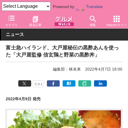
Powered by
Translate
グルメ Watch
店舗
レストラン
カテゴリ
過去記事
検索
Impressサイト
ニュース
富士急ハイランド、大戸屋秘伝の黒酢あんを使っ
た「大戸屋監修 信玄鶏と野菜の黒酢丼」
編集部：林未来
2022年4月7日 18:00
リスト
2022年4月9日 発売