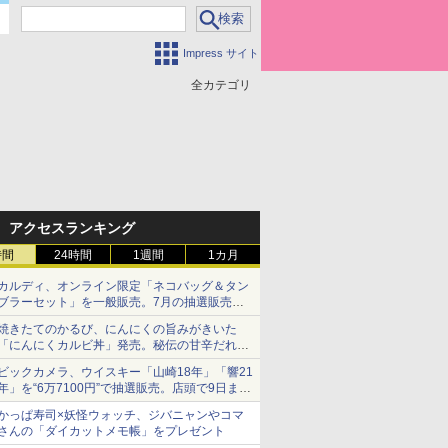
Impress サイト
全カテゴリ
アクセスランキング
時間
24時間
1週間
1カ月
カルディ、オンライン限定「ネコバッグ＆タン
ブラーセット」を一般販売。7月の抽選販売の
当選無効分
焼きたてのかるび、にんにくの旨みがきいた
「にんにくカルビ丼」発売。秘伝の甘辛だれを
絡めた「豚カルビ丼」も復活
ビックカメラ、ウイスキー「山崎18年」「響21
年」を“6万7100円”で抽選販売。店頭で9日まで
受付
かっぱ寿司×妖怪ウォッチ、ジバニャンやコマ
さんの「ダイカットメモ帳」をプレゼント