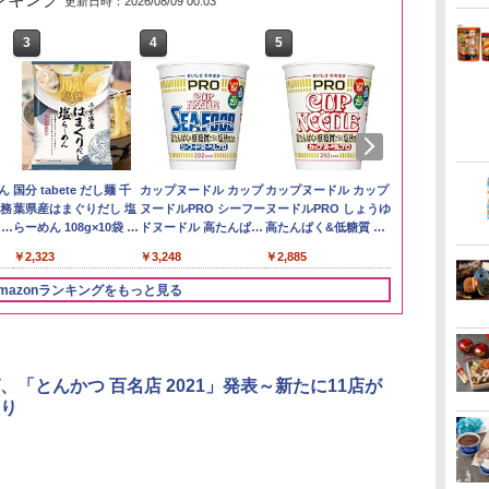
更新日時：2026/08/09 00:03
3
3
3
4
4
4
5
5
5
6
6
6
い流
リ
ん
【在庫処分価格】もも
角ハイボール
国分 tabete だし麺 千
新潟ケンベイ【精米】
トリスウイスキー
カップヌードル カップ
by Amazon あきたこ
サントリー シングルモ
カップヌードル カップ
by Amazon
甲州韮崎 オリ
カップヌード
 長
ボー
業務
たろう印 無洗米 5kg 業
350ml×24本 サントリ
葉県産はまぐりだし 塩
新潟県産にじのきらめ
4000ml サントリー 大
ヌードルPRO シーフー
まちブレンド 無洗米
ルト ウイスキー 白州
ヌードルPRO しょうゆ
新潟のお米 無洗
レンド ウイス
ラー 日清食品
メン
務用 お米マイスターブ
ー ウイスキー ハイボー
らーめん 108g×10袋 保
き 5kg 令和7年産
容量 4リットル
ドヌードル 高たんぱく
5kg
Story of the Distillery
高たんぱく&低糖質 さ
ットル 日本 
78g×20個
￥3,274
イン
レンド
ル 缶
存食 備蓄
&低糖質 さらに塩分控
2026 化粧箱入 700ml
らに塩分控えめ
4000ml 4L
￥2,680
￥4,927
￥2,323
￥5,809
￥4,274
￥3,248
￥3,396
￥19,860
￥2,885
￥3,725
￥3,475
に
えめ 78g×12個
75g×12個
ク
mazonランキングをもっと見る
パ
3
4
5
6
、「とんかつ 百名店 2021」発表～新たに11店が
り