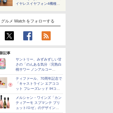
イヤレスイヤフォン4機種を
一気に聴く
グルメ Watch をフォローする
新記事
サントリー、みずみずしい甘
さの「のんある気分〈完熟白
桃サワー ノンアルコー
ル〉」限定発売
ティファール、70周年記念で
「キャストライン エアココ
ット フレーズレッド IHココ
ット鍋 24cm」数量限定発売
メルシャン・ワインズ「カン
ティアーモ スプマンテ ブリ
ュット/ロゼ」のデザインを
リニューアル。ハーフボトル