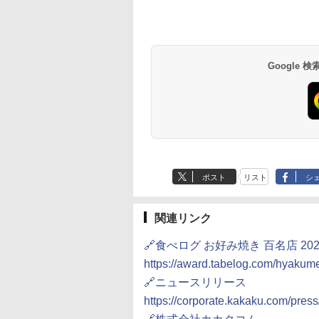
-D70B-W ホワイト
ER-D3000B-K(グラン
【セット買い】[山善]
シャープ 過熱水蒸気
ドーム オーブンレ
ブラック) 石窯ドーム
スチームオーブンレン
ーブンレンジ RE-
26L
過熱水蒸気オーブンレ
ジ 25L 一人暮らし 二人
SS10Z-W ホワイト 3
ンジ 30L
暮らし フラットテーブ
2段 調理 コンベクシ
Google
,825
￥56,800
￥30,280
￥44,367
ル スチーム調理 自動メ
ン 250℃ 連続加熱 
ニュー19種搭載 角皿付
お手入れ ホワイトバ
き ブラック MRK-
クライト液晶 らくチ
F250TSV(B) + 炊飯器
ン！（絶対湿度）セ
一人暮らし 5.5合 3種類
サー 時短料理 ファ
炊き分け機能 マイコン
ー 大型レンジ 大容
式 低温調理 無洗米モー
ド 保温 予約機能 ブラ
ック AMRC-10M(B)
ポスト
リスト
シ
関連リンク
🔗食べログ お好み焼き 百名店 202
https://award.tabelog.com/hyakum
🔗ニュースリリース
https://corporate.kakaku.com/pres