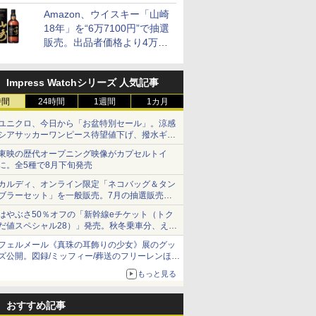
と2層仕立ての濃厚な味わい
Amazon、ウイスキー「山崎
 オーブン
日立 過熱水蒸気 オーブ
コンフィー(COMFEE')
ER-D70B-W ホワイト
ER-D300
18年」を“6万7100円”で抽選
ム ビスト
ンレンジ ヘルシーシェ
スチームオーブンレン
石窯ドーム オーブンレ
ブラック)
販売。出品者価格より4万
 30L 2
フ 30L MRO-W1C K フ
ジ 25L フラットテーブ
ンジ 26L
過熱水蒸気
9700円以上お得
リル 高精
ロストブラック 熱風コ
ル 発酵・トースト機能
ンジ 30L
￥49,718
￥19,780
￥27,825
￥56,800
ピードセン
ンベクション 2段式 W
オートメニュー23種 オ
Impress Watchシリーズ 人気記事
 スマホ連
スキャン［メーカー保
ーブン～250℃ レンジ
E-
証1年／お手入れ簡単設
~1000W高出力 全国対
時間
24時間
1週間
1カ月
計］
応 ヘルツフリー カップ
スチーム調理 予熱対応
ユニクロ、今日から「お盆特別セール」。涼感
自動脱臭 消音モード
シアサッカーワンピース待望値下げ、撥水ギア
【2年メーカー保証】
ショーツは1990円に
東映の歴代オープニング映像がカプセルトイ
ブラック CF-EA261-
に。全5種で8月下旬発売
BK
カルディ、オンライン限定「ネコバッグ＆タン
ブラーセット」を一般販売。7月の抽選販売の
当選無効分
はやぶさ50％オフの「新幹線eチケット（トク
だ値スペシャル28）」発売。秋冬乗車分、えき
ねっと限定
フェルメール《真珠の耳飾りの少女》展のグッ
ズ公開。図録/ミッフィー/葬送のフリーレンほ
か、注目ブランドコラボが実現
もっと見る
おすすめ記事