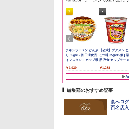
10
10
10
1
1
1
2
2
2
県産コシヒカリ (5
ーチャーズ ハイラ
麺職人 醤油 [丸大
新米予約 令和8年産
ジムビーム 4000ml サ
人気 カップ麺 12種類
by Amazon 国産ブレ
ブラックニッカ ニッカ
チキンラーメン どんぶ
野沢農産 無洗米 青
角瓶 2700ml サント
【公式】ブタメン と
 精米 令和7年産 お
クリーム 4000ml
油使用 豊かな旨味
【家計お助け米】米
ントリー バーボン ウ
詰め合わせ セット 12
ンド米 精米 5kg
Nikka ウィスキー
り 85g×12個 日清食品
るる コシヒカリ 5kg
ー ウイスキー ハイ
こつ味 35g×15個 | 
たかさか
トリー スコッチ
ク] 日清食品 カッ
10kg 令和8年産 秋田県
イスキー アメリカ合衆
個アソート
4000ml ブラックニッ
インスタント カップ麺
野県産 令和7年産
ル 大容量
用 夜食 カップラー
￥2,650
スキー 4リットル
87g ×12個
産 あきたこまち 厳選
国 大容量 4リットル
カクリア ウヰスキー
ミニカップ麺 小腹 
893
395
552
￥5,780
￥6,176
￥2,180
￥4,358
￥1,939
￥3,980
￥6,055
￥1,288
量
米 単一原料米100％ 白
【日本 アサヒ ウィスキ
スタント アウトドア
米 (5kg×2袋)
ー】 大容量 お得 4リッ
も ローリングストッ
A
トル
大人買い おやつカン
ニー
編集部のおすすめ記事
10
1
2
食べログ
百名店入