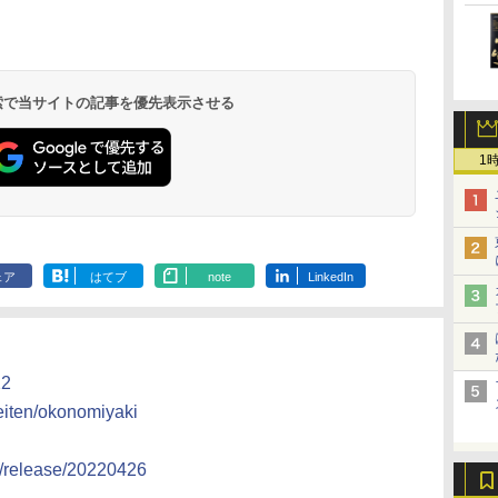
 オ
[山善] スチームオーブ
TOSHIBA(東芝) スチ
シャープ ウォーターオ
パナソニック
ンレンジ 省エネ 高効率
ームオーブンレンジ 石
ーブン ヘルシオ AX-
レンジ スチー
0L
15L 一人暮らし 二人暮
窯ドーム ER-D80A(K)
XJ1-B ブラック 30L 2
ロ 最高峰モデル
ョ
らし スチーム調理 フラ
ブラック 250℃ 1段調
段調理 コンベクション
段 おまかせグ
 検索で当サイトの記事を優先表示させる
￥26,800
￥34,546
￥44,800
￥116,700
簡単
ットテーブル トースト
理 フラットテーブル
トースト機能
細・64眼ス
ッ
機能 自動メニュー33種
電子レンジ 赤外線セン
サー 時短料理
簡単お手入れ グレー
サー ノンフライ調理
携 ブラック N
1
ン
YRZ-WF150TV(H)
簡単お手入れ 小型 新
UBS10D-K
ミリ
生活 一人暮らし 二人
量
暮らし ファミリー
ェア
はてブ
note
LinkedIn
2
eiten/okonomiyaki
s/release/20220426