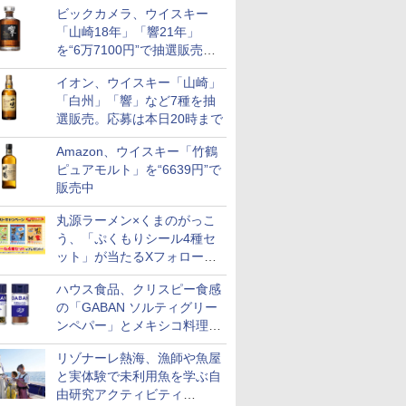
ビックカメラ、ウイスキー
も登場
「山崎18年」「響21年」
を“6万7100円”で抽選販売。
店頭で9日まで受付
イオン、ウイスキー「山崎」
「白州」「響」など7種を抽
選販売。応募は本日20時まで
Amazon、ウイスキー「竹鶴
ピュアモルト」を“6639円”で
販売中
丸源ラーメン×くまのがっこ
う、「ぷくもりシール4種セ
ット」が当たるXフォロー＆
リポストキャンペーン実施
ハウス食品、クリスピー食感
の「GABAN ソルティグリー
ンペパー」とメキシコ料理に
合う「GABAN チポトレペパ
リゾナーレ熱海、漁師や魚屋
ー」発売
と実体験で未利用魚を学ぶ自
由研究アクティビティ