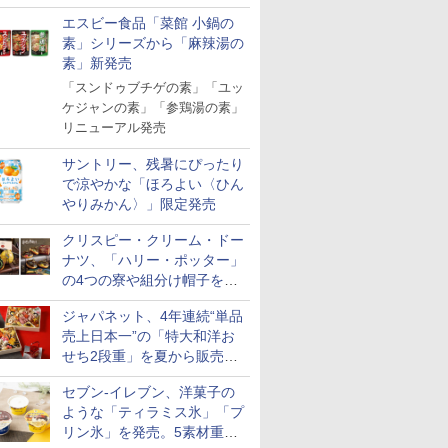
「Fisherman's Academy」を
エスビー食品「菜館 小鍋の
実施中
7
7
7
8
8
8
9
9
9
10
10
10
素」シリーズから「麻辣湯の
素」新発売
「スンドゥブチゲの素」「ユッ
ケジャンの素」「参鶏湯の素」
リニューアル発売
サントリー、残暑にぴったり
 新潟県産
ジナル ブ
ル レギュ
新潟県産新之助 無洗米
【数量限定】フロム・
マルちゃん マルちゃん
フクテイライス【白
サントリー シングルモ
カップヌードル パクチ
新潟県産コシヒカリ (5
ティーチャーズ ハイラ
日清麺職人 醤油 [丸大
新米予約 
ジムビーム 4
人気 カップ
で涼やかな「ほろよい〈ひん
米 5kg
キー 4リ
 カップ麺
5kg 令和7年産
ザ・バレル モルトウイ
ZUBAAAN! 横浜家系
米】北東北産 お米 米
ルト ウイスキー 山崎
ー香るトムヤムクンヌ
㎏) 精米 令和7年産 お
ンドクリーム 4000ml
豆醤油使用 豊かな旨味
【家計お助
ントリー 
詰め合わせ 
やりみかん〉」限定発売
大容量
スキー500ml アサヒ [
醤油豚骨 3食パック
あきたこまち 令和7年
Story of the Distillery
ードル [世界三大スー
米のたかさか
サントリー スコッチ
とコク] 日清食品 カッ
10kg 令
イスキー 
個アソート
￥2,772
日本 500ml ]【中元 ギ
130g×3食
産 (5kg)
2026 化粧箱入 700ml
プ] 日清食品 カップ麺
ウイスキー 4リットル
プ麺 87g ×12個
産 あきた
国 大容量 
￥4,402
￥341
￥3,300
￥23,000
￥2,594
￥3,893
￥6,395
￥1,552
￥5,780
￥6,176
￥2,180
クリスピー・クリーム・ドー
フト プレゼント 贈り物
75g×12個
大容量
米 単一原料
ナツ、「ハリー・ポッター」
に】
米 (5kg×2
の4つの寮や組分け帽子をイ
メージしたドーナツなど発売
ジャパネット、4年連続“単品
売上日本一”の「特大和洋お
7
8
9
10
せち2段重」を夏から販売。
73品・年越しそば付き
セブン-イレブン、洋菓子の
ような「ティラミス氷」「プ
リン氷」を発売。5素材重ね