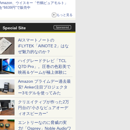
Amazon、ウイスキー「竹鶴ピュアモルト」
を“6639円”で販売中
もっと見る
Special Site
AIスマートノートの
iFLYTEK「AINOTE 2」はな
ぜ魅力的なのか？
ハイグレードテレビ「TCL
Q7D Pro」。圧巻の色彩美で
映画＆ゲームが極上体験に
Amazon プライムデー過去最
安! Anker注目プロジェクタ
ー3モデルを使ってみた
クリエイティブが作った2万
円台の“小さなピュアオーデ
ィオスピーカー”
エントリーなのに脅威の実
力!「Osprey」Noble Audioワ