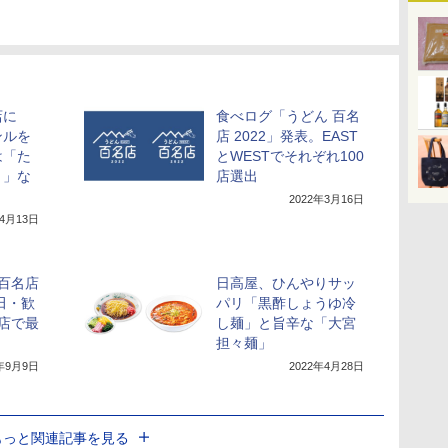
店に
食べログ「うどん 百名
ンルを
店 2022」発表。EAST
は「た
とWESTでそれぞれ100
き」な
店選出
2022年3月16日
年4月13日
 百名店
日高屋、ひんやりサッ
田・歓
パリ「黒酢しょうゆ冷
店で最
し麺」と旨辛な「大宮
担々麺」
1年9月9日
2022年4月28日
もっと関連記事を見る