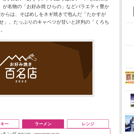
」が名物の「お好み焼 ひらの」などバラエティ豊か
府からは、そばめしをネギ焼きで包んだ「たかすが
とせ」、たっぷりのキャベツが甘いと評判の「くろち
た。
スキー
ラーメン
レンジ
ランキング