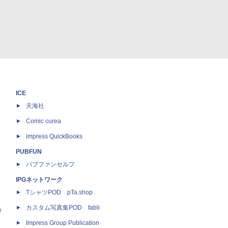
ICE
天海社
ス
Comic curea
impress QuickBooks
PUBFUN
パブファンセルフ
IPGネットワーク
TシャツPOD pTa.shop
カスタム写真集POD fabli
e
Impress Group Publication