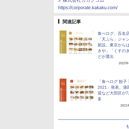
🔗株式会社カカクコム
https://corporate.kakaku.com/
関連記事
食べログ、百名
「天ぷら」ジャ
新設。東京から
きや」「くすの
どが選出
2022
「食べログ 餃子
2021」発表。蒲
迎など大田区が7
多
202