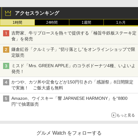
アクセスランキング
1時間
24時間
1週間
1カ月
吉野家、牛リブロースを熱々で提供する「極旨牛鉄板ステーキ定
食」を発売
鎌倉紅谷「クルミッ子」“切り落とし”をオンラインショップで限
定販売
ミスド「Mrs. GREEN APPLE」のコラボドーナツ4種、いよいよ
発売！
かつや、カツ丼や定食などが150円引きの「感謝祭」8日間限定
で実施！ ご飯大盛も無料
Amazon、ウイスキー「響 JAPANESE HARMONY」を“8800
円”で抽選販売
もっと見る
グルメ Watch をフォローする