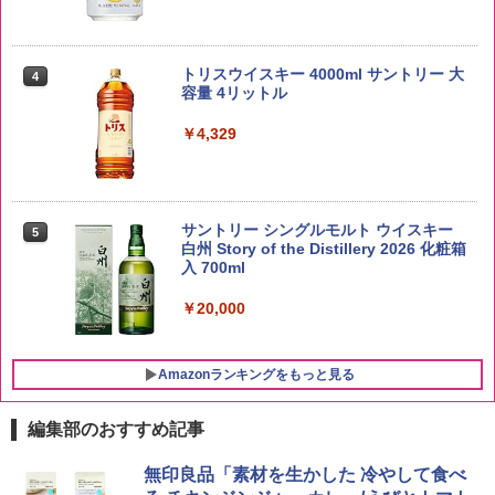
by Amazon あきたこまちブレンド 無洗
4
米 5kg
トリスウイスキー 4000ml サントリー 大
4
容量 4リットル
￥3,396
￥4,329
新潟県産新之助 無洗米 5kg 令和7年産
5
サントリー シングルモルト ウイスキー
5
白州 Story of the Distillery 2026 化粧箱
￥4,536
入 700ml
￥20,000
Amazonランキングをもっと見る
編集部のおすすめ記事
チキンラーメン どんぶり 85g×12個 日清
シャープ 過熱水蒸気 オーブンレンジ 23
無印良品「素材を生かした 冷やして食べ
1
1
食品 インスタント カップ麺
L 1段調理 ブラック RE-WF232-B シンプ