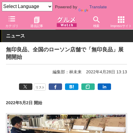
Powered by
Translate
グルメ Watch
店舗
コンビニ
ローソン
カテゴリ
過去記事
検索
Impressサイト
ニュース
無印良品、全国のローソン店舗で「無印良品」展
開開始
編集部：林未来
2022年4月28日 13:13
リスト
2022年5月2日 開始