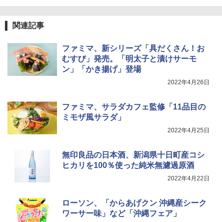
らに塩分控えめ 78g×12個
￥2,989
関連記事
TOSHIBA(東芝) スチームオーブンレン
4
ジ 石窯ドーム ER-D80A(K) ブラック 25
ファミマ、新シリーズ「具だくさん！お
0℃ 1段調理 フラットテーブル 電子レン
ジ 赤外線センサー ノンフライ調理 簡単
むすび」発売。「明太子と漬けサーモ
マルちゃん マルちゃんZUBAAAN! 横浜
5
お手入れ 小型 新生活 一人暮らし 二人暮
ン」「かき揚げ」登場
家系醤油豚骨 3食パック 130g×3食
らし ファミリー
2022年4月26日
￥467
￥34,546
ファミマ、サラダカフェ監修「11品目の
ミモザ風サラダ」
シャープ ウォーターオーブン ヘルシオ
5
2022年4月25日
AX-XJ1-B ブラック 30L 2段調理 コンベ
クション トースト機能
無印良品の日本酒、新潟県十日町産コシ
￥44,800
ヒカリを100％使った純米無濾過原酒
2022年4月22日
ローソン、「からあげクン 沖縄産シーク
ワーサー味」など「沖縄フェア」