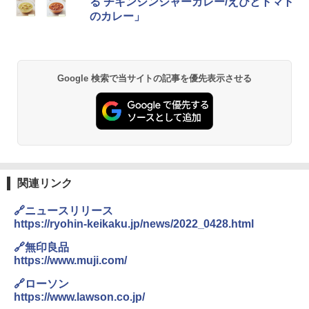
る チキンジンジャーカレー/えびとトマト
ル操作 コンパクト 一人暮らし 二人暮ら
のカレー」
し らくチン!（絶対湿度）センサー ノン
￥1,745
フライ調理 トースト スチームあたため
ワイドフラット庫内 簡単お手入れ
￥29,582
国分 tabete だし麺 千葉県産はまぐりだ
2
Google 検索で当サイトの記事を優先表示させる
し 塩らーめん 108g×10袋 保存食 備蓄
￥2,294
[山善] スチームオーブンレンジ 25L 一人
2
暮らし 二人暮らし フラットテーブル ス
チーム調理 自動メニュー19種搭載 角皿
付き ブラック MRK-F250TSV(B)
【公式】ブタメン とんこつ味 35g×15個
3
￥19,990
関連リンク
| 業務用 夜食 カップラーメン ミニカップ
麺 小腹 インスタント アウトドアにも ロ
ーリングストック 大人買い おやつカン
🔗ニュースリリース
パニー
https://ryohin-keikaku.jp/news/2022_0428.html
[山善] スチームオーブンレンジ 省エネ
3
高効率 15L 一人暮らし 二人暮らし スチ
￥1,288
🔗無印良品
ーム調理 フラットテーブル トースト機
https://www.muji.com/
能 自動メニュー33種 簡単お手入れ ブラ
ック YRZ-WF150TV(B)
🔗ローソン
カップヌードル カップヌードルPRO シ
https://www.lawson.co.jp/
4
￥26,800
ーフードヌードル 高たんぱく&低糖質 さ