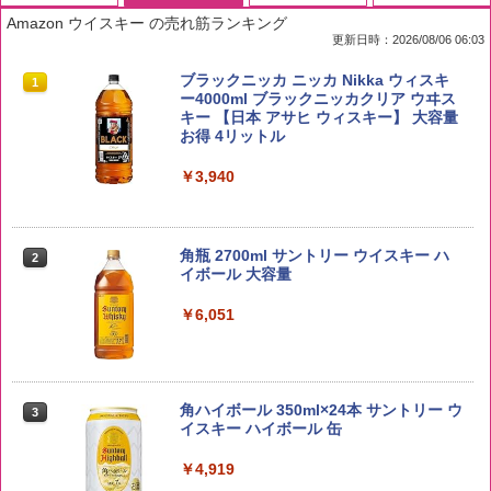
Amazon ウイスキー の売れ筋ランキング
更新日時：2026/08/06 06:03
by Amazon 国産ブレンド米 精米 5kg
ブラックニッカ ニッカ Nikka ウィスキ
1
1
ー4000ml ブラックニッカクリア ウヰス
キー 【日本 アサヒ ウィスキー】 大容量
￥2,650
お得 4リットル
￥3,940
野沢農産 無洗米 青い流るる コシヒカリ
2
5kg 長野県産 令和7年産
角瓶 2700ml サントリー ウイスキー ハ
2
イボール 大容量
￥3,325
￥6,051
【在庫処分価格】ももたろう印 無洗米 5
3
kg 業務用 お米マイスターブレンド
角ハイボール 350ml×24本 サントリー ウ
3
イスキー ハイボール 缶
￥2,680
￥4,919