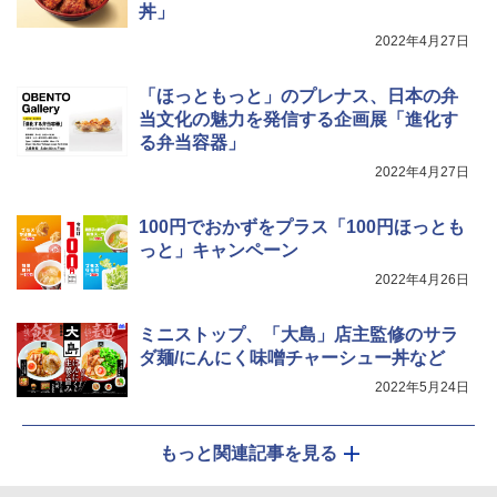
丼」
ジ 石窯ドーム ER-D80A(K) ブラック 25
0℃ 1段調理 フラットテーブル 電子レン
2022年4月27日
ジ 赤外線センサー ノンフライ調理 簡単
カップヌードル レギュラー 日清食品 カ
5
お手入れ 小型 新生活 一人暮らし 二人暮
ップ麺 78g×20個
らし ファミリー
「ほっともっと」のプレナス、日本の弁
当文化の魅力を発信する企画展「進化す
￥3,213
￥34,546
る弁当容器」
2022年4月27日
シャープ ウォーターオーブン ヘルシオ
5
100円でおかずをプラス「100円ほっとも
AX-XJ1-B ブラック 30L 2段調理 コンベ
クション トースト機能
っと」キャンペーン
2022年4月26日
￥44,800
ミニストップ、「大島」店主監修のサラ
ダ麺/にんにく味噌チャーシュー丼など
2022年5月24日
もっと関連記事を見る