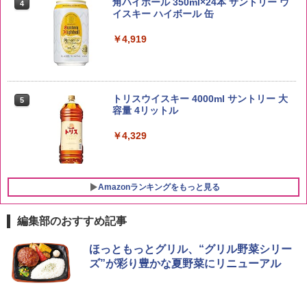
角ハイボール 350ml×24本 サントリー ウ
4
イスキー ハイボール 缶
￥2,680
￥4,919
新潟県産新之助 無洗米 5kg 令和7年産
5
トリスウイスキー 4000ml サントリー 大
5
￥4,536
容量 4リットル
￥4,329
Amazonランキングをもっと見る
編集部のおすすめ記事
チキンラーメン どんぶり 85g×12個 日清
シャープ 過熱水蒸気 オーブンレンジ 23
ほっともっとグリル、“グリル野菜シリー
1
1
食品 インスタント カップ麺
L 1段調理 ブラック RE-WF232-B シンプ
ズ”が彩り豊かな夏野菜にリニューアル
ル操作 コンパクト 一人暮らし 二人暮ら
し らくチン!（絶対湿度）センサー ノン
￥1,745
フライ調理 トースト スチームあたため
ワイドフラット庫内 簡単お手入れ