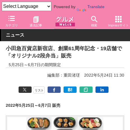
Powered by
Translate
グルメ Watch
食品
弁当・惣菜
カテゴリ
過去記事
検索
Impressサイト
ニュース
小田急百貨店新宿店、創業61周年記念・19店舗で
「オリジナル2段弁当」販売
5月25日～6月7日の期間限定
編集部：重田渚瑳
2022年5月24日 11:30
リスト
2022年5月25日～6月7日 販売