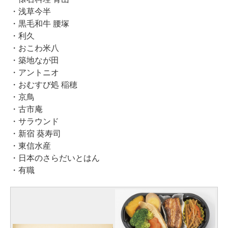
・浅草今半
・黒毛和牛 腰塚
・利久
・おこわ米八
・築地なが田
・アントニオ
・おむすび処 稲穂
・京鳥
・古市庵
・サラウンド
・新宿 葵寿司
・東信水産
・日本のさらだいとはん
・有職