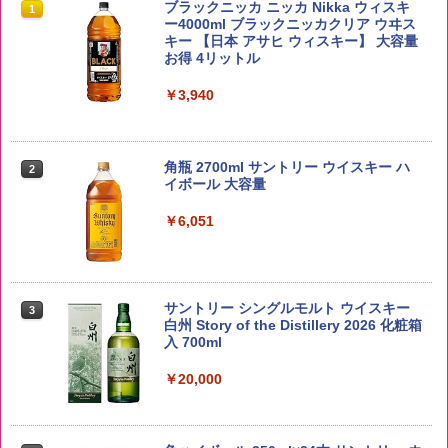
by Amazon 国産ブレンド米 精米 5kg
ブラックニッカ ニッカ Nikka ウィスキ
1
1
ー4000ml ブラックニッカクリア ウヰス
キー 【日本 アサヒ ウィスキー】 大容量
￥2,650
お得 4リットル
￥3,940
野沢農産 無洗米 青い流るる コシヒカリ
2
5kg 長野県産 令和7年産
角瓶 2700ml サントリー ウイスキー ハ
2
イボール 大容量
￥3,325
￥6,051
by Amazon あきたこまちブレンド 無洗
3
米 5kg
サントリー シングルモルト ウイスキー
3
白州 Story of the Distillery 2026 化粧箱
入 700ml
￥3,396
￥20,000
【在庫処分価格】ももたろう印 無洗米 5
4
kg 業務用 お米マイスターブレンド