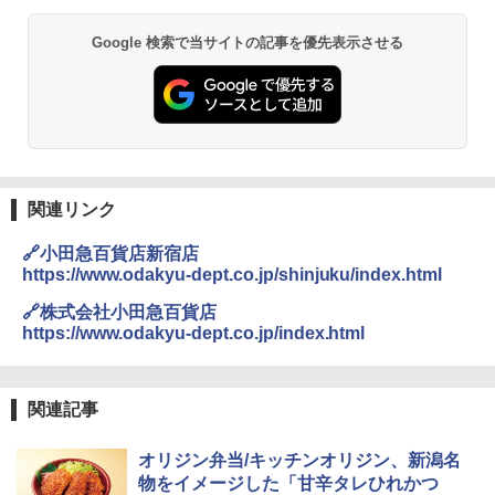
￥29,582
Google 検索で当サイトの記事を優先表示させる
【公式】ブタメン とんこつ味 35g×15個
2
| 業務用 夜食 カップラーメン ミニカップ
麺 小腹 インスタント アウトドアにも ロ
ーリングストック 大人買い おやつカン
[山善] スチームオーブンレンジ 25L 一人
パニー
2
暮らし 二人暮らし フラットテーブル ス
チーム調理 自動メニュー19種搭載 角皿
￥1,288
付き ブラック MRK-F250TSV(B)
関連リンク
￥19,990
国分 tabete だし麺 千葉県産はまぐりだ
3
🔗小田急百貨店新宿店
し 塩らーめん 108g×10袋 保存食 備蓄
https://www.odakyu-dept.co.jp/shinjuku/index.html
[山善] スチームオーブンレンジ 省エネ
3
￥2,294
🔗株式会社小田急百貨店
高効率 15L 一人暮らし 二人暮らし スチ
https://www.odakyu-dept.co.jp/index.html
ーム調理 フラットテーブル トースト機
能 自動メニュー33種 簡単お手入れ ブラ
ック YRZ-WF150TV(B)
カップヌードル カップヌードルPRO シ
4
関連記事
￥26,800
ーフードヌードル 高たんぱく&低糖質 さ
らに塩分控えめ 78g×12個
オリジン弁当/キッチンオリジン、新潟名
￥2,989
物をイメージした「甘辛タレひれかつ
TOSHIBA(東芝) スチームオーブンレン
4