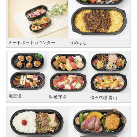
ミートポットカウンター
うめばち
地雷也
味燈守卓
懐石料理 青山