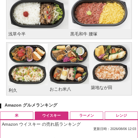
浅草今半
黒毛和牛 腰塚
築地なが田
おこわ米八
利久
Amazon グルメランキング
米
ウイスキー
ラーメン
レンジ
Amazon ウイスキー の売れ筋ランキング
更新日時：2026/08/06 12:03