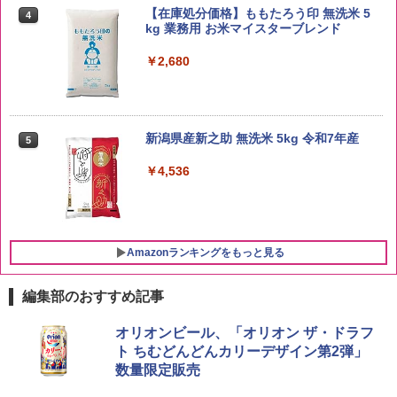
【在庫処分価格】ももたろう印 無洗米 5
4
kg 業務用 お米マイスターブレンド
￥2,680
新潟県産新之助 無洗米 5kg 令和7年産
5
￥4,536
Amazonランキングをもっと見る
編集部のおすすめ記事
ブラックニッカ ニッカ Nikka ウィスキ
チキンラーメン どんぶり 85g×12個 日清
シャープ 過熱水蒸気 オーブンレンジ 23
オリオンビール、「オリオン ザ・ドラフ
1
1
1
ー4000ml ブラックニッカクリア ウヰス
食品 インスタント カップ麺
L 1段調理 ブラック RE-WF232-B シンプ
ト ちむどんどんカリーデザイン第2弾」
キー 【日本 アサヒ ウィスキー】 大容量
ル操作 コンパクト 一人暮らし 二人暮ら
数量限定販売
お得 4リットル
し らくチン!（絶対湿度）センサー ノン
￥1,745
フライ調理 トースト スチームあたため