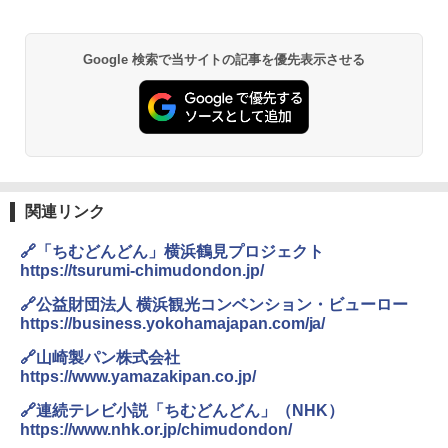
ワイドフラット庫内 簡単お手入れ
￥3,940
￥29,582
【公式】ブタメン とんこつ味 35g×15個
2
Google 検索で当サイトの記事を優先表示させる
| 業務用 夜食 カップラーメン ミニカップ
角瓶 2700ml サントリー ウイスキー ハ
麺 小腹 インスタント アウトドアにも ロ
2
イボール 大容量
ーリングストック 大人買い おやつカン
[山善] スチームオーブンレンジ 25L 一人
パニー
2
暮らし 二人暮らし フラットテーブル ス
￥6,051
チーム調理 自動メニュー19種搭載 角皿
￥1,288
付き ブラック MRK-F250TSV(B)
￥19,990
関連リンク
サントリー シングルモルト ウイスキー
3
国分 tabete だし麺 千葉県産はまぐりだ
3
白州 Story of the Distillery 2026 化粧箱
し 塩らーめん 108g×10袋 保存食 備蓄
🔗「ちむどんどん」横浜鶴見プロジェクト
入 700ml
https://tsurumi-chimudondon.jp/
[山善] スチームオーブンレンジ 省エネ
3
￥2,294
高効率 15L 一人暮らし 二人暮らし スチ
￥20,000
🔗公益財団法人 横浜観光コンベンション・ビューロー
ーム調理 フラットテーブル トースト機
https://business.yokohamajapan.com/ja/
能 自動メニュー33種 簡単お手入れ ブラ
ック YRZ-WF150TV(B)
🔗山崎製パン株式会社
角ハイボール 350ml×24本 サントリー ウ
カップヌードル カップヌードルPRO シ
4
https://www.yamazakipan.co.jp/
4
￥26,800
イスキー ハイボール 缶
ーフードヌードル 高たんぱく&低糖質 さ
らに塩分控えめ 78g×12個
🔗連続テレビ小説「ちむどんどん」（NHK）
￥4,919
https://www.nhk.or.jp/chimudondon/
￥2,989