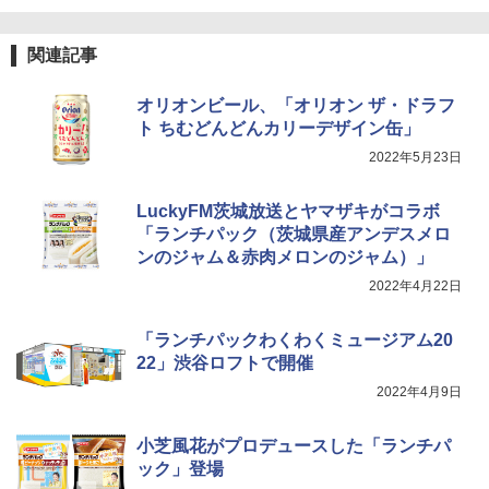
TOSHIBA(東芝) スチームオーブンレン
4
ジ 石窯ドーム ER-D80A(K) ブラック 25
0℃ 1段調理 フラットテーブル 電子レン
関連記事
ジ 赤外線センサー ノンフライ調理 簡単
トリスウイスキー 4000ml サントリー 大
5
カップヌードル レギュラー 日清食品 カ
5
お手入れ 小型 新生活 一人暮らし 二人暮
容量 4リットル
ップ麺 78g×20個
らし ファミリー
オリオンビール、「オリオン ザ・ドラフ
ト ちむどんどんカリーデザイン缶」
￥4,329
￥3,213
￥34,546
2022年5月23日
LuckyFM茨城放送とヤマザキがコラボ
シャープ ウォーターオーブン ヘルシオ
5
「ランチパック（茨城県産アンデスメロ
AX-XJ1-B ブラック 30L 2段調理 コンベ
ンのジャム＆赤肉メロンのジャム）」
クション トースト機能
2022年4月22日
￥44,800
「ランチパックわくわくミュージアム20
22」渋谷ロフトで開催
2022年4月9日
小芝風花がプロデュースした「ランチパ
ック」登場