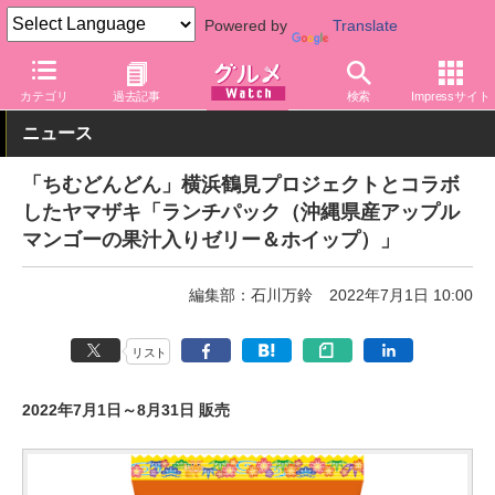
Powered by
Translate
グルメ Watch
食品
パン・シリアル
カテゴリ
過去記事
検索
Impressサイト
ニュース
「ちむどんどん」横浜鶴見プロジェクトとコラボ
したヤマザキ「ランチパック（沖縄県産アップル
マンゴーの果汁入りゼリー＆ホイップ）」
編集部：石川万鈴
2022年7月1日 10:00
リスト
2022年7月1日～8月31日 販売