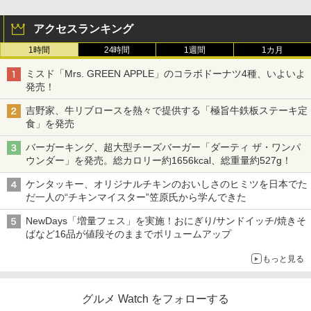
アクセスランキング
1時間
24時間
1週間
1カ月
ミスド「Mrs. GREEN APPLE」のコラボドーナツ4種、いよいよ
発売！
吉野家、牛リブロースを熱々で提供する「極旨牛鉄板ステーキ定
食」を発売
バーガーキング、超大型チーズバーガー「ダーティ ザ・ワンパ
ウンダー」を発売。総カロリー約1656kcal、総重量約527g！
ケンタッキー、オリジナルチキンのおいしさのヒミツを日本でた
だ一人の“チキンマイスター”笠原氏から学んできた
NewDays「増量フェス」を実施！おにぎり/サンドイッチ/焼きそ
ばなど16品が値段そのままでボリュームアップ
もっと見る
グルメ Watch をフォローする