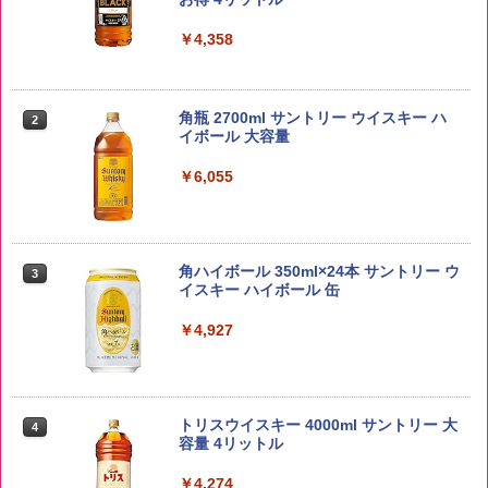
￥4,358
【在庫処分価格】ももたろう印 無洗米 5
2
kg 業務用 お米マイスターブレンド
角瓶 2700ml サントリー ウイスキー ハ
2
イボール 大容量
￥2,680
￥6,055
野沢農産 無洗米 青い流るる コシヒカリ
3
5kg 長野県産 令和7年産
角ハイボール 350ml×24本 サントリー ウ
3
イスキー ハイボール 缶
￥3,980
￥4,927
by Amazon あきたこまちブレンド 無洗
4
米 5kg
トリスウイスキー 4000ml サントリー 大
4
容量 4リットル
￥3,396
￥4,274