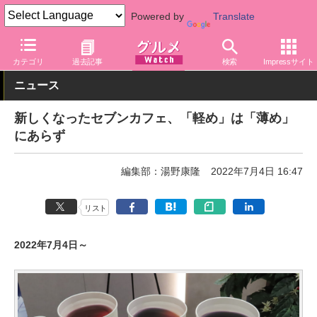
Powered by
Translate
グルメ Watch
店舗
コンビニ
セブン-イレブン
カテゴリ
過去記事
検索
Impressサイト
ニュース
新しくなったセブンカフェ、「軽め」は「薄め」
にあらず
編集部：湯野康隆
2022年7月4日 16:47
リスト
2022年7月4日～