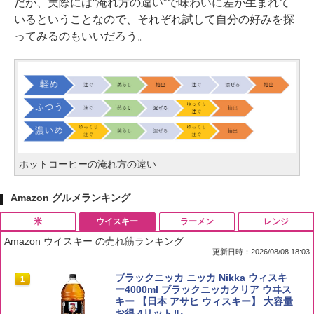
だが、実際には“淹れ方の違い”で味わいに差が生まれて
いるということなので、それぞれ試して自分の好みを探
ってみるのもいいだろう。
ホットコーヒーの淹れ方の違い
Amazon グルメランキング
米
ウイスキー
ラーメン
レンジ
Amazon ウイスキー の売れ筋ランキング
更新日時：2026/08/08 18:03
by Amazon 国産ブレンド米 精米 5kg
ブラックニッカ ニッカ Nikka ウィスキ
1
1
ー4000ml ブラックニッカクリア ウヰス
キー 【日本 アサヒ ウィスキー】 大容量
￥2,650
お得 4リットル