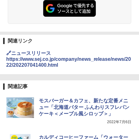
| 業務用 夜食 カップラーメン ミニカップ
シャープ 過熱水蒸気 オーブンレンジ 26
麺 小腹 インスタント アウトドアにも ロ
2
L コンベクション 2段調理 ホワイト RE-
ーリングストック 大人買い おやつカン
SS26B-W
パニー
￥32,800
￥1,288
関連リンク
[山善] スチームオーブンレンジ 省エネ
国分 tabete だし麺 千葉県産はまぐりだ
3
3
🔗ニュースリリース
高効率 15L 一人暮らし 二人暮らし スチ
し 塩らーめん 108g×10袋 保存食 備蓄
https://www.sej.co.jp/company/news_release/news/20
ーム調理 フラットテーブル トースト機
22/202207041400.html
能 自動メニュー33種 簡単お手入れ ブラ
￥2,323
ック YRZ-WF150TV(B)
￥26,130
関連記事
カップヌードル カップヌードルPRO シ
4
ーフードヌードル 高たんぱく&低糖質 さ
モスバーガー＆カフェ、新たな定番メニ
TOSHIBA(東芝) スチームオーブンレン
らに塩分控えめ 78g×12個
4
ュー「北海道バター ふんわりスフレパン
ジ 石窯ドーム ER-D80A(K) ブラック 25
ケーキ＜メープル風シロップ＞」
0℃ 1段調理 フラットテーブル 電子レン
￥3,248
ジ 赤外線センサー ノンフライ調理 簡単
2022年7月6日
お手入れ 小型 新生活 一人暮らし 二人暮
らし ファミリー
カルディコーヒーファーム「ウォーター
カップヌードル カップヌードルPRO し
5