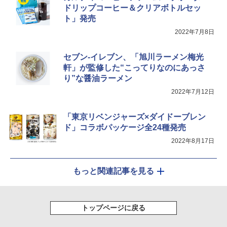
￥34,546
ょうゆ 高たんぱく&低糖質 さらに塩分控
ドリップコーヒー＆クリアボトルセッ
えめ 75g×12個
ト」発売
2022年7月8日
￥2,885
シャープ ウォーターオーブン ヘルシオ
5
AX-XJ1-B ブラック 30L 2段調理 コンベ
セブン-イレブン、「旭川ラーメン梅光
クション トースト機能
軒」が監修した“こってりなのにあっさ
￥44,800
り”な醤油ラーメン
2022年7月12日
「東京リベンジャーズ×ダイドーブレン
ド」コラボパッケージ全24種発売
2022年8月17日
もっと関連記事を見る
トップページに戻る