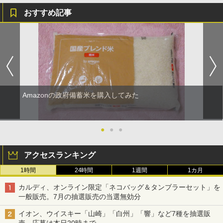
おすすめ記事
Amazonの政府備蓄米を購入してみた
●
●
●
アクセスランキング
1時間
24時間
1週間
1カ月
カルディ、オンライン限定「ネコバッグ＆タンブラーセット」を
一般販売。7月の抽選販売の当選無効分
イオン、ウイスキー「山崎」「白州」「響」など7種を抽選販
売。応募は本日20時まで