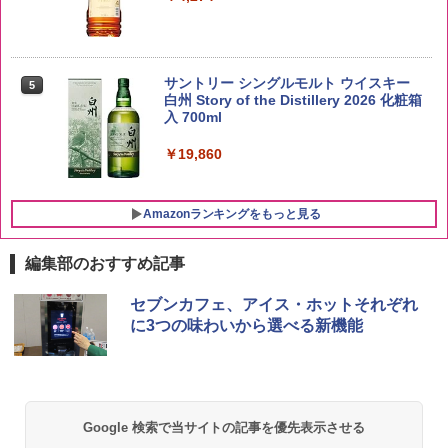
新潟ケンベイ【精米】新潟県産にじのき
5
らめき 5kg 令和7年産
サントリー シングルモルト ウイスキー
5
白州 Story of the Distillery 2026 化粧箱
入 700ml
￥3,056
￥19,860
Amazonランキングをもっと見る
編集部のおすすめ記事
チキンラーメン どんぶり 85g×12個 日清
[山善] スチームオーブンレンジ 25L 一人
セブンカフェ、アイス・ホットそれぞれ
1
1
食品 インスタント カップ麺
暮らし 二人暮らし フラットテーブル ス
に3つの味わいから選べる新機能
チーム調理 自動メニュー19種搭載 角皿
付き ブラック MRK-F250TSV(B)
￥1,939
￥22,800
Google 検索で当サイトの記事を優先表示させる
【公式】ブタメン とんこつ味 35g×15個
2