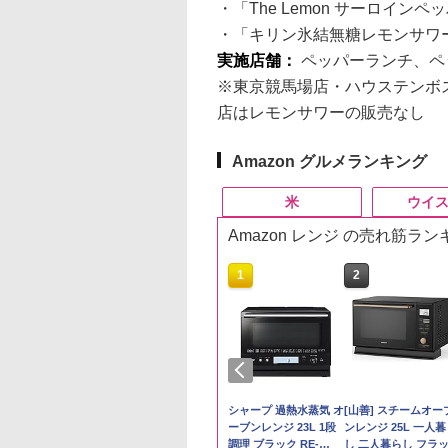
・「The Lemon サーロイン
・「キリン氷結無糖レモンサワー
実施店舗：
ペッパーランチ、ペ
※東京競馬場店・ハウステンボ
店はレモンサワーの販売なし
Amazon グルメランキング
米
ウイ
Amazon レンジ の売れ筋ラ
10
10
10
10
1
1
1
1
2
2
2
2
県産コシヒカリ (5
ーチャーズ ハイラ
麺職人 醤油 [丸大
D3000B-K(グラン
by Amazon 会津産 コ
ジムビーム 4000ml サ
人気 カップ麺 12種類
アイリスオーヤマ スチ
by Amazon 国産ブレ
ブラックニッカ ニッカ
チキンラーメン どんぶ
シャープ 過熱水蒸気 オ
野沢農産 無洗米 青
角瓶 2700ml サント
国分 tabete だし麺 
[山善] スチームオー
 精米 令和7年産 お
クリーム 4000ml
油使用 豊かな旨味
ック) 石窯ドーム
シヒカリ 無洗米 5kg
ントリー バーボン ウ
詰め合わせ セット 12
ーム トースター オー
ンド米 精米 5kg
Nikka ウィスキー
り 85g×12個 日清食品
ーブンレンジ 23L 1段
るる コシヒカリ 5kg
ー ウイスキー ハイ
葉県産はまぐりだし 
ンレンジ 25L 一人
たかさか
トリー スコッチ
ク] 日清食品 カッ
水蒸気オーブンレ
令和7年産
イスキー アメリカ合衆
個アソート
ブントースター 2枚焼
4000ml ブラックニッ
インスタント カップ麺
調理 ブラック RE-
野県産 令和7年産
ル 大容量
らーめん 108g×10袋
し 二人暮らし フラ