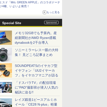
ミスド「Mrs. GREEN APPLE」のコラボドーナ
ツ4種、いよいよ発売！
もっと見る
Special Site
メモリ32GBでも予算内。産
経新聞社がAMD Ryzen搭載
dynabookを2千台導入
ソニーミラーレス一眼の大特
集！ 見どころ記事まとめ
SOUNDPEATSのイヤカフ型
イヤフォン「UU2イヤーカ
フ」をイヤカフマニアが語る
「ドスパラTV」の配信現場
に“PAD”撮影班が潜入!人気の
秘訣に迫る!!
レイズ鍛造1ピースアルミホ
イール「CE28 N-plus」軽量