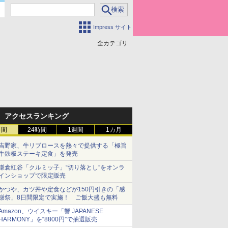
Impress サイト
全カテゴリ
アクセスランキング
時間
24時間
1週間
1カ月
吉野家、牛リブロースを熱々で提供する「極旨
牛鉄板ステーキ定食」を発売
鎌倉紅谷「クルミッ子」“切り落とし”をオンラ
インショップで限定販売
かつや、カツ丼や定食などが150円引きの「感
謝祭」8日間限定で実施！ ご飯大盛も無料
Amazon、ウイスキー「響 JAPANESE
HARMONY」を“8800円”で抽選販売