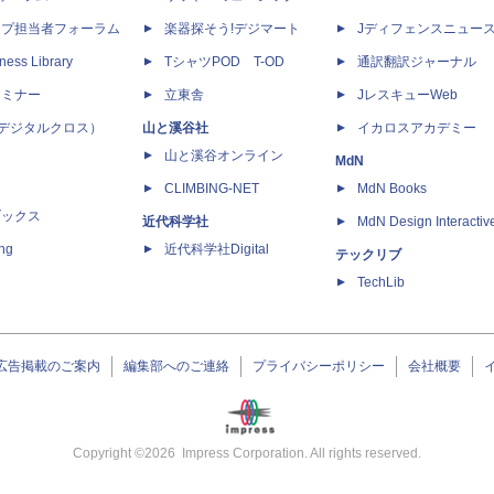
ップ担当者フォーラム
楽器探そう!デジマート
Jディフェンスニュー
ness Library
TシャツPOD T-OD
通訳翻訳ジャーナル
セミナー
立東舎
JレスキューWeb
 X（デジタルクロス）
山と溪谷社
イカロスアカデミー
山と溪谷オンライン
MdN
CLIMBING-NET
MdN Books
ブックス
近代科学社
MdN Design Interactiv
ing
近代科学社Digital
テックリブ
TechLib
広告掲載のご案内
編集部へのご連絡
プライバシーポリシー
会社概要
Copyright ©
2026
Impress Corporation. All rights reserved.