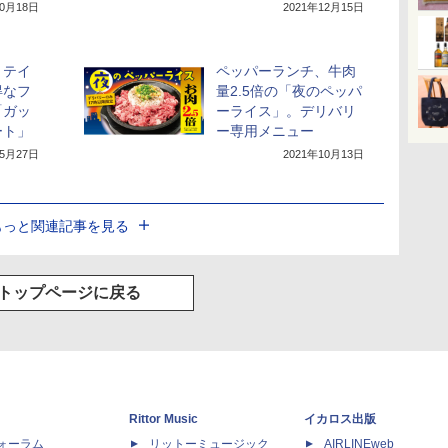
10月18日
2021年12月15日
、テイ
ペッパーランチ、牛肉
得なフ
量2.5倍の「夜のペッパ
「ガッ
ーライス」。デリバリ
ート」
ー専用メニュー
年5月27日
2021年10月13日
もっと関連記事を見る
トップページに戻る
Rittor Music
イカロス出版
dフォーラム
リットーミュージック
AIRLINEweb