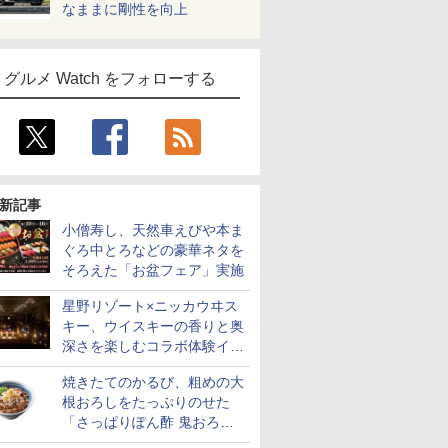
なままに剛性を向上
グルメ Watch をフォローする
新記事
小僧寿し、天然車えびや本ま
ぐろ中とろなどの豪華ネタを
そろえた「お盆フェア」実施
星野リゾート×ニッカウヰス
キー、ウイスキーの香りと奥
深さを楽しむコラボ体験イベ
ントをOMO5小樽で提供開始
焼きたてのかるび、粗めの大
根おろしをたっぷりのせた
「さっぱりぽん酢 鬼おろし
牛カルビ丼」など4品を発売