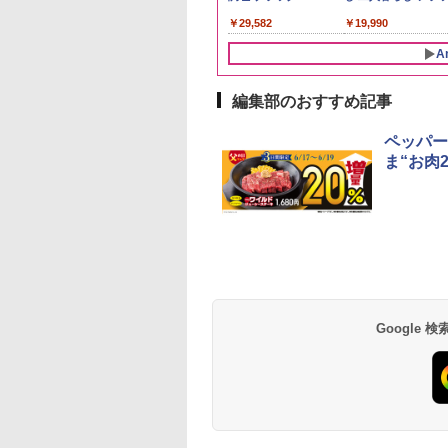
￥2,650
スキー 4リットル
87g ×12個
30L
国 大容量 4リットル
き 温度調節 トレー タ
カクリア ウヰスキー
WF232-B シンプル操作
存食 備蓄
テーブル スチーム調
893
414
552
,880
￥-
￥6,179
￥2,050
￥4,220
￥3,940
￥1,745
￥29,582
￥3,325
￥6,051
￥2,294
￥19,990
量
イマー機能付 横型
【日本 アサヒ ウィスキ
コンパクト 一人暮らし
自動メニュー19種搭
BLSOT-011-B ブラッ
ー】 大容量 お得 4リッ
二人暮らし らくチン!
角皿付き ブラック
A
ク
トル
（絶対湿度）センサー
MRK-F250TSV(B)
ノンフライ調理 トース
ト スチームあたため ワ
編集部のおすすめ記事
イドフラット庫内 簡単
お手入れ
ペッパー
ま“お肉
Google