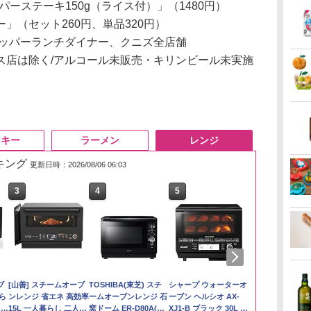
ペッパーステーキ150g（ライス付）」（1480円）
」（セット260円、単品320円）
ッパーランチダイナー、クニズ全店舗
ス店は除く/アルコール未販売・キリンビール未実施
スキー
ラーメン
レンジ
ンキング
更新日時：2026/08/06 06:03
3
3
3
3
4
4
4
4
5
5
5
5
6
6
6
6
い流
リ
千
ブ
【在庫処分価格】もも
角ハイボール
【公式】ブタメン とん
[山善] スチームオーブ
by Amazon あきたこ
トリスウイスキー
カップヌードル カップ
TOSHIBA(東芝) スチ
新潟県産新之助 無洗米
サントリー シングルモ
マルちゃん マルちゃん
シャープ ウォーターオ
by Amazon
【数量限定】
カップヌード
パナソニック
 長
ボー
塩
暮ら
たろう印 無洗米 5kg 業
350ml×24本 サントリ
こつ味 35g×15個 | 業務
ンレンジ 省エネ 高効率
まちブレンド 無洗米
4000ml サントリー 大
ヌードルPRO シーフー
ームオーブンレンジ 石
5kg 令和7年産
ルト ウイスキー 白州
ZUBAAAN! 横浜家系
ーブン ヘルシオ AX-
新潟のお米 無洗
ザ・バレル 
ヌードルPRO
レンジ スチー
 保
ット
務用 お米マイスターブ
ー ウイスキー ハイボー
用 夜食 カップラーメン
15L 一人暮らし 二人暮
5kg
容量 4リットル
ドヌードル 高たんぱく
窯ドーム ER-D80A(K)
Story of the Distillery
醤油豚骨 3食パック
XJ1-B ブラック 30L 2
スキー500ml 
高たんぱく&低
ロ 最高峰モデル