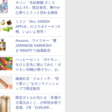
キリン「氷結無糖 ざくろ
ALC.4％」限定発売。爽やか
な香りとスッと切れる後味
ミスド「Mrs. GREEN
APPLE」のコラボドーナツ4
種、いよいよ発売！
Amazon、ウイスキー「響
JAPANESE HARMONY」
を“8800円”で抽選販売
ハッピーセット「ポケモン」
をひと足先に遊んでみた！ポ
7
7
7
7
8
8
8
8
9
9
9
9
10
10
10
10
ケモン30種が勢ぞろい、おも
ちゃ同士でパネルの付け替え
鎌倉紅谷「クルミッ子」“切
もできる
り落とし”をオンラインショ
ップで限定販売
限定ボトルが当たる「幸運の
大還元みくじ」が特別企画で
 新潟県産
フロム・
ル カップ
 オーブン
フクテイライス【白
サントリー シングルモ
カップヌードル レギュ
日立 過熱水蒸気 オーブ
新米予約 令和8年産
甲州韮崎 オリジナル ブ
カップヌードル パクチ
コンフィー(COMFEE')
新潟県産コシヒカリ (5
ティーチャーズ ハイラ
日清麺職人 醤油 [丸大
ER-D3000B-K(グラン
by Amaz
ジムビーム 4
人気 カップ
アイリスオ
米 5kg
モルトウイ
 しょうゆ
ム ビスト
米】北東北産 お米 米
ルト ウイスキー 山崎
ラー 日清食品 カップ麺
ンレンジ ヘルシーシェ
【家計お助け米】米
レンド ウイスキー 4リ
ー香るトムヤムクンヌ
スチームオーブンレン
㎏) 精米 令和7年産 お
ンドクリーム 4000ml
豆醤油使用 豊かな旨味
ブラック) 石窯ドーム
シヒカリ 無
ントリー 
詰め合わせ 
ーム トー
登場。1等「白州18年
アサヒ [
糖質 さ
 30L 2
あきたこまち 令和7年
Story of the Distillery
78g×20個
フ 30L MRO-W1C K フ
10kg 令和8年産 秋田県
ットル 日本 大容量
ードル [世界三大スー
ジ 25L フラットテーブ
米のたかさか
サントリー スコッチ
とコク] 日清食品 カッ
過熱水蒸気オーブンレ
令和7年産
イスキー 
個アソート
ブントース