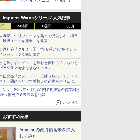
ッズ付きメニューを発売！
Impress Watchシリーズ 人気記事
時間
24時間
1週間
1カ月
吉野家、牛リブロースを熱々で提供する「極旨
牛鉄板ステーキ定食」を発売
鎌倉紅谷「クルミッ子」“切り落とし”をオンラ
インショップで限定販売
水を飲まずにビールを飲むと倒れる「ふらつく
ビアグラスbyよなよなエール」
本日発売「スヌーピー」圧縮収納ポーチ。ファ
スナー閉めるだけで着替えや荷物がスリムにま
とまる
ホンダ、2027年3月期第1四半期決算の営業利益
5307億円で過去最高を記録
もっと見る
おすすめ記事
Amazonの政府備蓄米を購入
してみた