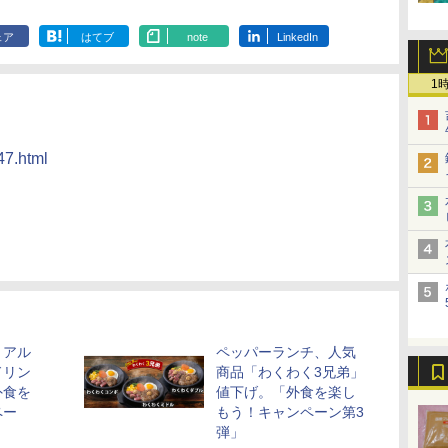
ェア
はてブ
note
LinkedIn
1
47.html
、アル
ペッパーランチ、人気
ドリン
商品「わくわく3兄弟」
外食を
値下げ。「外食を楽し
ペー
もう！キャンペーン第3
弾」