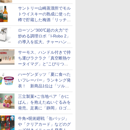
LIMITED EDITION」2等「白
]【中元 ギ
め
リル 高精
産 (5kg)
2026 化粧箱入 700ml
ロストブラック 熱風コ
産 あきたこまち 厳選米
4000ml 4L
プ] 日清食品 カップ麺
ル 発酵・トースト機能
ウイスキー 4リットル
プ麺 87g ×12個
ンジ 30L
国 大容量 
き 温度調節
州12年」
￥3,300
￥17,600
￥3,213
￥49,728
￥5,780
￥3,732
￥2,335
￥19,780
￥3,893
￥6,414
￥1,552
￥56,880
￥-
￥6,179
￥2,050
￥4,220
サントリー山崎蒸溜所でモル
ト 贈り物
ピードセン
ンベクション 2段式 W
単一原料米100％ 白米
75g×12個
オートメニュー23種 オ
大容量
イマー機能
トウイスキーの熟成に使った
 スマホ連
スキャン［メーカー保
(5kg×2袋)
ーブン～250℃ レンジ
BLSOT-0
E-
証1年／お手入れ簡単設
~1000W高出力 全国対
ク
樽で貯蔵した梅酒「リッチア
計］
応 ヘルツフリー カップ
ンバースモーキー2026」限
スチーム調理 予熱対応
ローソン“300℃超の火力”で
定発売
自動脱臭 消音モード
炒める調理ロボ「I-Robo 2」
【2年メーカー保証】
の導入を拡大。チャーハンや
ブラック CF-EA261-
焼きそばをできたて提供
BK
サーモス、ハンドル付きで持
ち運びラクラク「真空断熱ケ
ータイマグ」と“こびりつき
にくさ2倍”のフライパンを発
ハーゲンダッツ「夏に食べた
売
いフレーバー」ランキング発
表！ 新商品1位は「ソルテ
ィキャラメル＆ピスタチオ」
三立製菓×ご当地ベア「かに
ぱん」を抱えたぬいぐるみを
発売。足裏に「静岡」ロゴや
キャラクターの刺繍も
牛角×呪術廻戦「缶バッジ」
や「クリアカード」などのグ