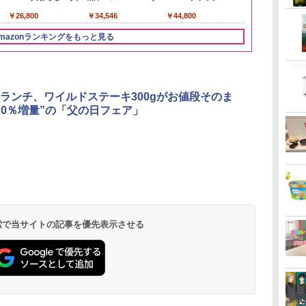
￥4,536
￥3,274
理
レンド
ル 缶
ミニカップ麺 小腹 イン
らし スチーム調理 フラ
&低糖質 さらに塩分控
ブラック 250℃ 1段調
2026 化粧箱入 700ml
130g×3食
段調理 コンベクション
日本 500ml 
らに塩分控え
段 おまかせグ
￥2,680
￥4,919
￥1,288
￥26,800
￥3,396
￥4,329
￥2,989
￥34,546
￥20,000
￥467
￥44,800
￥4,402
￥3,103
￥119,198
載
スタント アウトドアに
ットテーブル トースト
えめ 78g×12個
理 フラットテーブル
トースト機能
フト プレゼン
75g×12個
細・64眼ス
も ローリングストック
機能 自動メニュー33種
電子レンジ 赤外線セン
に】
サー 時短料理
mazonランキングをもっと見る
大人買い おやつカンパ
簡単お手入れ ブラック
サー ノンフライ調理
携 ブラック N
ニー
YRZ-WF150TV(B)
簡単お手入れ 小型 新
UBS10D-K
生活 一人暮らし 二人
暮らし ファミリー
ランチ、ワイルドステーキ300gがお値段そのま
20％増量”の「父の日フェア」
 検索で当サイトの記事を優先表示させる