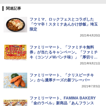
[山善] スチームオーブンレンジ 省エネ
3
高効率 15L 一人暮らし 二人暮らし スチ
ーム調理 フラットテーブル トースト機
関連記事
能 自動メニュー33種 簡単お手入れ ブラ
ック YRZ-WF150TV(B)
ファミマ、ロックフェスとコラボした
「ウマ辛！スタミナあんかけ炒飯」埼玉
￥26,130
限定
2021年4月20日
TOSHIBA(東芝) スチームオーブンレン
4
ジ 石窯ドーム ER-D80A(K) ブラック 25
ファミリーマート、「ファミチキ無料
0℃ 1段調理 フラットテーブル 電子レン
券」が当たるキャンペーン。「ファミチ
ジ 赤外線センサー ノンフライ調理 簡単
キ（コンソメWパンチ味）」「厚切りポ
お手入れ 小型 新生活 一人暮らし 二人暮
テトチップス ファミチキ味」も登場
らし ファミリー
2021年9月21日
￥34,546
ファミリーマート、「クリスピーチキ
ン」から濃厚チーズの新フレーバー
2021年7月5日
シャープ ウォーターオーブン ヘルシオ
5
AX-XJ1-B ブラック 30L 2段調理 コンベ
クション トースト機能
ファミリーマート、FAMIMA BAKERY
「金のラベル」新商品「あんフランス
￥44,800