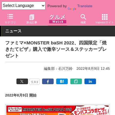
Powered by
Translate
グルメ Watch
店舗
コンビニ
ファミリーマート
カテゴリ
過去記事
検索
Impressサイト
ニュース
ファミマ×MONSTER baSH 2022、四国限定「焼
きたてピザ」購入で激辛ソース＆ステッカープレ
ゼント
編集部：石川万鈴
2022年8月9日 12:45
リスト
2022年8月9日 開始