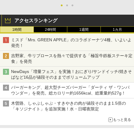
●
●
●
アクセスランキング
1時間
24時間
1週間
1カ月
ミスド「Mrs. GREEN APPLE」のコラボドーナツ4種、いよいよ
発売！
吉野家、牛リブロースを熱々で提供する「極旨牛鉄板ステーキ定
食」を発売
NewDays「増量フェス」を実施！おにぎり/サンドイッチ/焼きそ
ばなど16品が値段そのままでボリュームアップ
バーガーキング、超大型チーズバーガー「ダーティ ザ・ワンパ
ウンダー」を発売。総カロリー約1656kcal、総重量約527g！
木曽路、しゃぶしゃぶ・すきやきの肉が値段そのまま1.5倍の
「キソジナイト」を追加実施！水・日曜夜限定
もっと見る