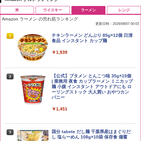
米
ウイスキー
ラーメン
レンジ
Amazon ラーメン の売れ筋ランキング
更新日時：2026/08/07 00:03
by Amazon 国産ブレンド米 精米 5kg
ブラックニッカ ニッカ Nikka ウィスキ
チキンラーメン どんぶり 85g×12個 日清
1
1
1
ー4000ml ブラックニッカクリア ウヰス
食品 インスタント カップ麺
キー 【日本 アサヒ ウィスキー】 大容量
￥2,650
お得 4リットル
￥1,939
￥4,356
【公式】ブタメン とんこつ味 35g×15個
2
野沢農産 無洗米 青い流るる コシヒカリ
2
| 業務用 夜食 カップラーメン ミニカップ
5kg 長野県産 令和7年産
角瓶 2700ml サントリー ウイスキー ハ
麺 小腹 インスタント アウトドアにも ロ
2
イボール 大容量
ーリングストック 大人買い おやつカン
￥3,980
パニー
￥6,054
￥1,451
【在庫処分価格】ももたろう印 無洗米 5
3
kg 業務用 お米マイスターブレンド
角ハイボール 350ml×24本 サントリー ウ
3
国分 tabete だし麺 千葉県産はまぐりだ
3
イスキー ハイボール 缶
し 塩らーめん 108g×10袋 保存食 備蓄