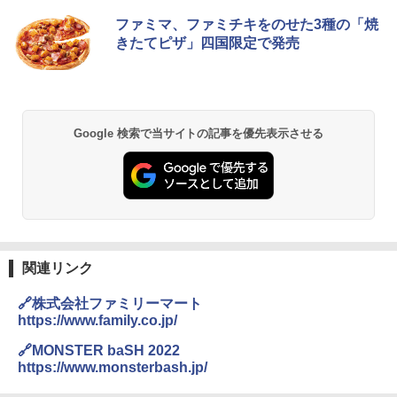
シャープ 過熱水蒸気 オーブンレンジ 23
ファミマ、ファミチキをのせた3種の「焼
1
L 1段調理 ホワイト RE-WF232-W シン
きたてピザ」四国限定で発売
プル操作 コンパクト 一人暮らし 二人暮
らし らくチン!（絶対湿度）センサー ノ
ンフライ調理 トースト スチームあたた
め ワイドフラット庫内 簡単お手入れ
￥29,192
Google 検索で当サイトの記事を優先表示させる
【セット買い】[山善] スチームオーブン
2
レンジ 25L 一人暮らし 二人暮らし フラ
ットテーブル スチーム調理 自動メニュ
ー19種搭載 角皿付き ブラック MRK-F25
0TSV(B) + 炊飯器 一人暮らし 5.5合 3種
関連リンク
類炊き分け機能 マイコン式 低温調理 無
洗米モード 保温 予約機能 ブラック AMR
C-10M(B)
🔗株式会社ファミリーマート
https://www.family.co.jp/
￥26,470
🔗MONSTER baSH 2022
https://www.monsterbash.jp/