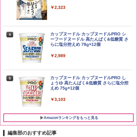
￥2,680
￥4,939
￥2,323
by Amazon あきたこまちブレンド 無洗
4
米 5kg
トリスウイスキー 4000ml サントリー 大
4
カップヌードル カップヌードルPRO シ
4
容量 4リットル
ーフードヌードル 高たんぱく&低糖質 さ
￥3,396
らに塩分控えめ 78g×12個
￥4,345
￥2,989
by Amazon 新潟県産 新潟のお米 無洗米
5
5kg
サントリー シングルモルト ウイスキー
5
カップヌードル カップヌードルPRO し
5
白州 Story of the Distillery 2026 化粧箱
ょうゆ 高たんぱく&低糖質 さらに塩分控
入 700ml
￥3,274
えめ 75g×12個
￥20,000
￥3,103
Amazonランキングをもっと見る
編集部のおすすめ記事