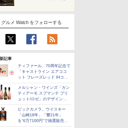
グルメ Watch をフォローする
新記事
ティファール、70周年記念で
「キャストライン エアココ
ット フレーズレッド IHココ
ット鍋 24cm」数量限定発売
メルシャン・ワインズ「カン
ティアーモ スプマンテ ブリ
ュット/ロゼ」のデザインを
リニューアル。ハーフボトル
ビックカメラ、ウイスキー
も登場
「山崎18年」「響21年」
を“6万7100円”で抽選販売。
店頭で9日まで受付