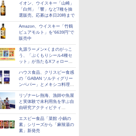
イオン、ウイスキー「山崎」
「白州」「響」など7種を抽
選販売。応募は本日20時まで
Amazon、ウイスキー「竹鶴
ピュアモルト」を“6639円”で
販売中
丸源ラーメン×くまのがっこ
う、「ぷくもりシール4種セ
ット」が当たるXフォロー＆
リポストキャンペーン実施
ハウス食品、クリスピー食感
の「GABAN ソルティグリー
ンペパー」とメキシコ料理に
合う「GABAN チポトレペパ
リゾナーレ熱海、漁師や魚屋
ー」発売
と実体験で未利用魚を学ぶ自
由研究アクティビティ
「Fisherman's Academy」を
エスビー食品「菜館 小鍋の
実施中
素」シリーズから「麻辣湯の
素」新発売