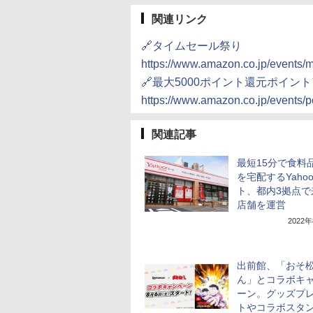
関連リンク
🔗タイムセール祭り
https://www.amazon.co.jp/events/
🔗最大5000ポイント還元ポイン
https://www.amazon.co.jp/events/
関連記事
最短15分で食料
を宅配するYaho
ト、都内3拠点で
店舗を運営
2022
出前館、「おそ
ん」とコラボキ
ーン。グッズプ
トやコラボスタ