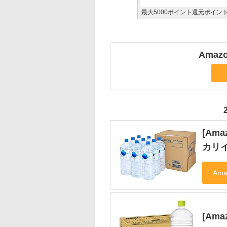
最大5000ポイント還元ポイントア
Ama
[Am
カリイ
[Am