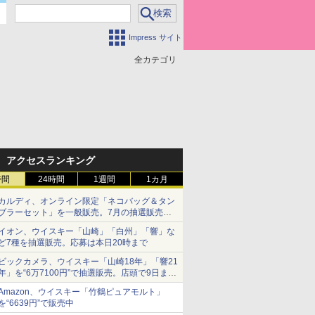
Impress サイト
全カテゴリ
アクセスランキング
時間
24時間
1週間
1カ月
カルディ、オンライン限定「ネコバッグ＆タン
ブラーセット」を一般販売。7月の抽選販売の
当選無効分
イオン、ウイスキー「山崎」「白州」「響」な
ど7種を抽選販売。応募は本日20時まで
ビックカメラ、ウイスキー「山崎18年」「響21
年」を“6万7100円”で抽選販売。店頭で9日まで
受付
Amazon、ウイスキー「竹鶴ピュアモルト」
を“6639円”で販売中