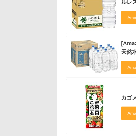
ルレス
[Am
天然水
カゴメ