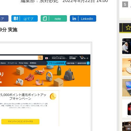
編集部：濱野紗妃
2022年8月22日 14:00
ェア
はてブ
note
LinkedIn
59分 実施