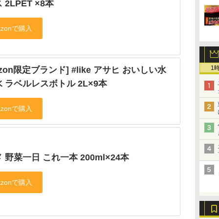
 2LPET ×8本
1
azon限定ブランド] #like アサヒ おいしい水
 ラベルレスボトル 2L×9本
 野菜一日 これ一本 200ml×24本