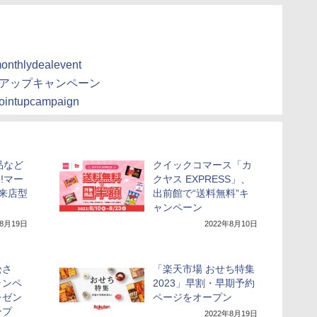
monthlydealevent
トアップキャンペーン
pointupcampaign
品など
クイックコマース「カ
o!マー
クヤス EXPRESS」、
来店型
出前館で“送料無料”キ
ャンペーン
年8月19日
2022年8月10日
松さ
「楽天市場 おせち特集
ャンペ
2023」早割・早期予約
レゼン
ページをオープン
ンプ
2022年8月19日