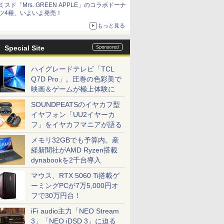
ミスド「Mrs. GREEN APPLE」のコラボドーナ
ツ4種、いよいよ発売！
もっと見る
Special Site
ハイグレードテレビ「TCL
Q7D Pro」。圧巻の色彩美で
映画＆ゲームが極上体験に
SOUNDPEATSのイヤカフ型
イヤフォン「UU2イヤーカ
フ」をイヤカフマニアが語る
メモリ32GBでも予算内。産
経新聞社がAMD Ryzen搭載
dynabookを2千台導入
マウス、RTX 5060 Ti搭載ゲ
ーミングPCが7万5,000円オ
フで30万円台！
iFi audio主力「NEO Stream
3」「NEO iDSD 3」に迫る