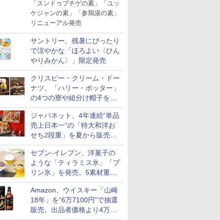
「スンドゥブチゲの素」「ユッ
ケジャンの素」「参鶏湯の素」
リニューアル発売
サントリー、残暑にぴったり
で涼やかな「ほろよい〈ひん
やりみかん〉」限定発売
クリスピー・クリーム・ドー
ナツ、「ハリー・ポッター」
の4つの寮や組分け帽子をイ
メージしたドーナツなど発売
ジャパネット、4年連続“単品
売上日本一”の「特大和洋お
せち2段重」を夏から販売。
73品・年越しそば付き
セブン-イレブン、洋菓子の
ような「ティラミス氷」「プ
リン氷」を発売。5素材重ね
と2層仕立ての濃厚な味わい
Amazon、ウイスキー「山崎
18年」を“6万7100円”で抽選
販売。出品者価格より4万
9700円以上お得