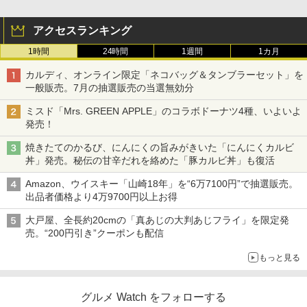
アクセスランキング
1時間
24時間
1週間
1カ月
カルディ、オンライン限定「ネコバッグ＆タンブラーセット」を
一般販売。7月の抽選販売の当選無効分
ミスド「Mrs. GREEN APPLE」のコラボドーナツ4種、いよいよ
発売！
焼きたてのかるび、にんにくの旨みがきいた「にんにくカルビ
丼」発売。秘伝の甘辛だれを絡めた「豚カルビ丼」も復活
Amazon、ウイスキー「山崎18年」を“6万7100円”で抽選販売。
出品者価格より4万9700円以上お得
大戸屋、全長約20cmの「真あじの大判あじフライ」を限定発
売。“200円引き”クーポンも配信
もっと見る
グルメ Watch をフォローする