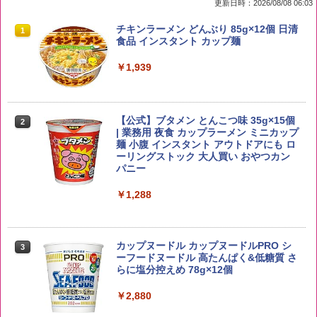
更新日時：2026/08/08 06:03
by Amazon 国産ブレンド米 精米 5kg
ブラックニッカ ニッカ Nikka ウィスキ
チキンラーメン どんぶり 85g×12個 日清
1
1
1
ー4000ml ブラックニッカクリア ウヰス
食品 インスタント カップ麺
キー 【日本 アサヒ ウィスキー】 大容量
￥2,650
お得 4リットル
￥1,939
￥4,358
【公式】ブタメン とんこつ味 35g×15個
2
野沢農産 無洗米 青い流るる コシヒカリ
2
| 業務用 夜食 カップラーメン ミニカップ
5kg 長野県産 令和7年産
角瓶 2700ml サントリー ウイスキー ハ
麺 小腹 インスタント アウトドアにも ロ
2
イボール 大容量
ーリングストック 大人買い おやつカン
￥3,980
パニー
￥6,063
￥1,288
【在庫処分価格】ももたろう印 無洗米 5
3
kg 業務用 お米マイスターブレンド
角ハイボール 350ml×24本 サントリー ウ
3
カップヌードル カップヌードルPRO シ
3
イスキー ハイボール 缶
ーフードヌードル 高たんぱく&低糖質 さ
￥2,680
らに塩分控えめ 78g×12個
￥4,930
￥2,880