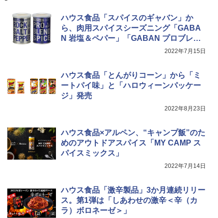
ハウス食品「スパイスのギャバン」か
TOSHIBA(東芝) スチームオーブンレン
4
ジ 石窯ドーム ER-D80A(K) ブラック 25
ら、肉用スパイスシーズニング「GABA
0℃ 1段調理 フラットテーブル 電子レン
N 岩塩＆ペパー」「GABAN プロブレン
ジ 赤外線センサー ノンフライ調理 簡単
ドスパイス」
お手入れ 小型 新生活 一人暮らし 二人暮
2022年7月15日
らし ファミリー
ハウス食品「とんがりコーン」から「ミ
￥34,546
ートパイ味」と「ハロウィーンパッケー
ジ」発売
2022年8月23日
シャープ ウォーターオーブン ヘルシオ
5
AX-XJ1-B ブラック 30L 2段調理 コンベ
クション トースト機能
ハウス食品×アルペン、“キャンプ飯”のた
めのアウトドアスパイス「MY CAMP ス
￥44,800
パイスミックス」
2022年7月14日
ハウス食品「激辛製品」3か月連続リリー
ス。第1弾は「しあわせの激辛＜辛（カ
ラ）ボロネーゼ＞」