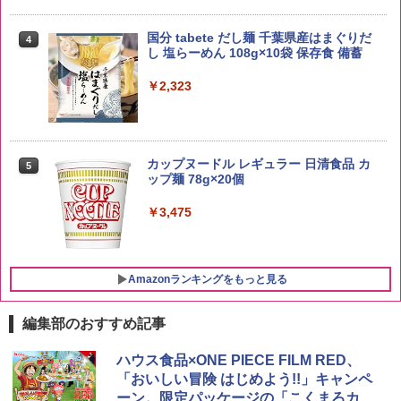
by Amazon 新潟県産 新潟のお米 無洗米
4
5kg
トリスウイスキー 4000ml サントリー 大
4
国分 tabete だし麺 千葉県産はまぐりだ
4
容量 4リットル
し 塩らーめん 108g×10袋 保存食 備蓄
￥3,274
￥4,274
￥2,323
by Amazon あきたこまちブレンド 無洗
5
米 5kg
【数量限定】フロム・ザ・バレル モルト
5
カップヌードル レギュラー 日清食品 カ
5
ウイスキー500ml アサヒ [ 日本 500ml ]
ップ麺 78g×20個
【中元 ギフト プレゼント 贈り物に】
￥3,396
￥3,475
￥4,402
Amazonランキングをもっと見る
編集部のおすすめ記事
[山善] スチームオーブンレンジ 25L 一人
ハウス食品×ONE PIECE FILM RED、
1
暮らし 二人暮らし フラットテーブル ス
「おいしい冒険 はじめよう!!」キャンペ
チーム調理 自動メニュー19種搭載 角皿
ーン。限定パッケージの「こくまろカレ