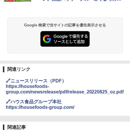
付き ブラック MRK-F250TSV(B)
ー」など発売
￥22,800
Google 検索で当サイトの記事を優先表示させる
シャープ 過熱水蒸気 オーブンレンジ 23
2
L 1段調理 ブラック RE-WF232-B シンプ
ル操作 コンパクト 一人暮らし 二人暮ら
し らくチン!（絶対湿度）センサー ノン
フライ調理 トースト スチームあたため
ワイドフラット庫内 簡単お手入れ
￥29,478
関連リンク
🔗ニュースリリース（PDF）
https://housefoods-
[山善] スチームオーブンレンジ 省エネ
3
group.com/newsrelease/pdf/release_20220825_oz.pdf
高効率 15L 一人暮らし 二人暮らし スチ
ーム調理 フラットテーブル トースト機
🔗ハウス食品グループ本社
能 自動メニュー33種 簡単お手入れ ブラ
https://housefoods-group.com/
ック YRZ-WF150TV(B)
￥26,130
関連記事