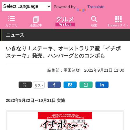
Powered by
Translate
グルメ Watch
店舗
レストラン
カテゴリ
過去記事
検索
Impressサイト
ニュース
いきなり！ステーキ、オーストラリア産「イチボ
ステーキ」発売。ハンバーグとのコンボも
編集部：重田渚瑳
2022年9月21日 11:00
リスト
2022年9月22日～10月31日 実施