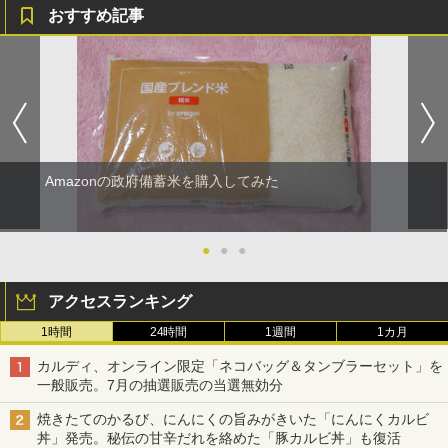
おすすめ記事
Amazonの政府備蓄米を購入してみた
●
●
●
アクセスランキング
1時間
24時間
1週間
1カ月
カルディ、オンライン限定「ネコバッグ＆タンブラーセット」を
一般販売。7月の抽選販売の当選無効分
焼きたてのかるび、にんにくの旨みがきいた「にんにくカルビ
丼」発売。秘伝の甘辛だれを絡めた「豚カルビ丼」も復活