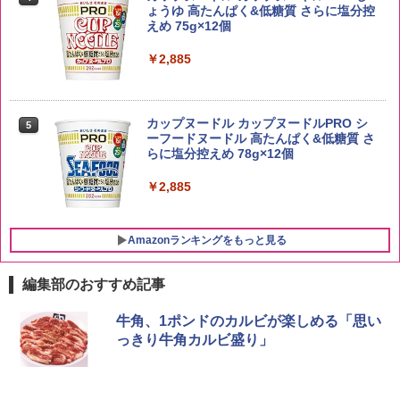
容量 4リットル
ょうゆ 高たんぱく&低糖質 さらに塩分控
￥5,809
えめ 75g×12個
￥4,274
￥2,885
野沢農産 無洗米 青い流るる コシヒカリ
5
5kg 長野県産 令和7年産
【数量限定】竹鶴ピュアモルト700ml ア
5
カップヌードル カップヌードルPRO シ
5
サヒ [ ウイスキー 日本 700ml ]【中元 ギ
ーフードヌードル 高たんぱく&低糖質 さ
フト プレゼント 贈り物に】
￥3,980
らに塩分控えめ 78g×12個
￥6,930
￥2,885
Amazonランキングをもっと見る
編集部のおすすめ記事
[山善] スチームオーブンレンジ 25L 一人
牛角、1ポンドのカルビが楽しめる「思い
1
暮らし 二人暮らし フラットテーブル ス
っきり牛角カルビ盛り」
チーム調理 自動メニュー19種搭載 角皿
付き ブラック MRK-F250TSV(B)
￥22,800