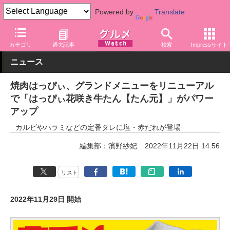
Powered by
Translate
グルメ Watch
店舗
焼肉
カテゴリ
過去記事
検索
Impressサイト
ニュース
焼肉はっぴぃ、グランドメニューをリニューアル
で「はっぴぃ花咲き牛たん【たん元】」がパワー
アップ
カルビやハラミなどの定番タレに塩・赤だれが登場
編集部：濱野紗妃
2022年11月22日 14:56
リスト
2022年11月29日 開始