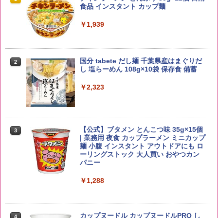
ー4000ml ブラックニッカクリア ウヰス
食品 インスタント カップ麺
キー 【日本 アサヒ ウィスキー】 大容量
￥2,650
お得 4リットル
￥1,939
￥4,327
国分 tabete だし麺 千葉県産はまぐりだ
2
【在庫処分価格】ももたろう印 無洗米 5
2
し 塩らーめん 108g×10袋 保存食 備蓄
kg 業務用 お米マイスターブレンド
角瓶 2700ml サントリー ウイスキー ハ
2
イボール 大容量
￥2,323
￥2,680
￥6,091
【公式】ブタメン とんこつ味 35g×15個
3
by Amazon あきたこまちブレンド 無洗
3
| 業務用 夜食 カップラーメン ミニカップ
米 5kg
角ハイボール 350ml×24本 サントリー ウ
麺 小腹 インスタント アウトドアにも ロ
3
イスキー ハイボール 缶
ーリングストック 大人買い おやつカン
￥3,396
パニー
￥4,927
￥1,288
新潟ケンベイ【精米】新潟県産にじのき
4
らめき 5kg 令和7年産
トリスウイスキー 4000ml サントリー 大
4
カップヌードル カップヌードルPRO し
4