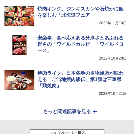
ジ 石窯ドーム ER-D80A(K) ブラック 25
0℃ 1段調理 フラットテーブル 電子レン
焼肉キング、ジンギスカンや石焼かに飯
ジ 赤外線センサー ノンフライ調理 簡単
を楽しむ「北海道フェア」
お手入れ 小型 新生活 一人暮らし 二人暮
らし ファミリー
2022年11月18日
￥34,266
安楽亭、食べ応えある分厚さとあふれる
旨さの「ワイルドカルビ」「ワイルドロ
ース」
シャープ ウォーターオーブン ヘルシオ
5
2022年10月28日
AX-XJ1-B ブラック 30L 2段調理 コンベ
クション トースト機能
焼肉ライク、日本各地の名物焼肉が味わ
￥44,800
える「ご当地焼肉駅伝」第1弾は三重県
「鶏焼肉」
2022年10月21日
もっと関連記事を見る
トップページに戻る