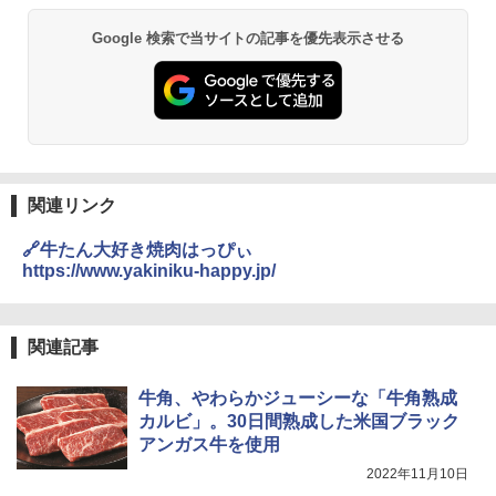
Google 検索で当サイトの記事を優先表示させる
シャープ 過熱水蒸気 オーブンレンジ 23
2
L 1段調理 ブラック RE-WF232-B シンプ
ル操作 コンパクト 一人暮らし 二人暮ら
し らくチン!（絶対湿度）センサー ノン
フライ調理 トースト スチームあたため
ワイドフラット庫内 簡単お手入れ
関連リンク
￥29,447
🔗牛たん大好き焼肉はっぴぃ
https://www.yakiniku-happy.jp/
【セット買い】 [山善] スチームオーブン
3
レンジ 省エネ 高効率 15L 一人暮らし 二
人暮らし フラットテーブル グレー YRZ-
関連記事
WF150TV(H) + 炊飯器 5.5合 マイコン式
低温調理 AMRC-10M(B) ブラック
牛角、やわらかジューシーな「牛角熟成
￥34,280
カルビ」。30日間熟成した米国ブラック
アンガス牛を使用
2022年11月10日
TOSHIBA(東芝) スチームオーブンレン
4