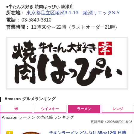
牛たん大好き 焼肉はっぴぃ 綾瀬店
所在地：
東京都足立区綾瀬3-1-13 綾瀬リエッタS-5
電話：
03-5849-3810
営業時間：
11時30分～22時（ラストオーダー21時）
Amazon グルメランキング
米
ウイスキー
ラーメン
レンジ
Amazon ラーメン の売れ筋ランキング
更新日時：2026/08/09 18:03
by Amazon 国産ブレンド米 精米 5kg
ブラックニッカ ニッカ Nikka ウィスキ
チキンラーメン どんぶり 85g×12個 日清
1
1
1