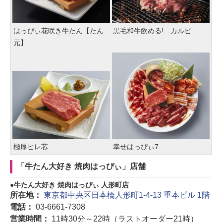
はっぴぃ花咲き牛たん【たん
黒毛和牛飲める! カルビ
元】
極厚ヒレ芯
幸せはっぴぃ7
「牛たん大好き 焼肉はっぴぃ」店舗
牛たん大好き 焼肉はっぴぃ 人形町店
所在地：
東京都中央区日本橋人形町1-4-13 重本ビル 1階
電話：
03-6661-7308
営業時間：
11時30分～22時（ラストオーダー21時）