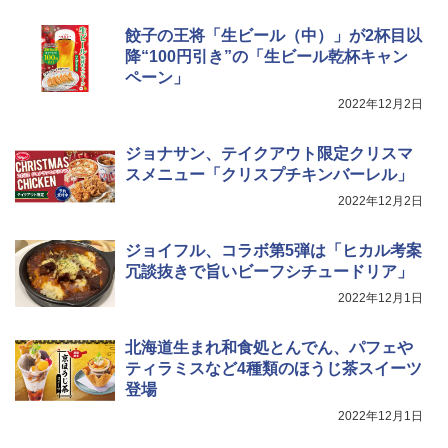
ック YRZ-WF150TV(B)
国分 tabete だし麺 千葉県産はまぐりだ
餃子の王将「生ビール（中）」が2杯目以
4
￥26,130
し 塩らーめん 108g×10袋 保存食 備蓄
降“100円引き”の「生ビール乾杯キャン
ペーン」
￥2,323
2022年12月2日
TOSHIBA(東芝) スチームオーブンレン
4
ジ 石窯ドーム ER-D80A(K) ブラック 25
0℃ 1段調理 フラットテーブル 電子レン
ジョナサン、テイクアウト限定クリスマ
ジ 赤外線センサー ノンフライ調理 簡単
スメニュー「クリスプチキンバーレル」
カップヌードル レギュラー 日清食品 カ
5
お手入れ 小型 新生活 一人暮らし 二人暮
ップ麺 78g×20個
らし ファミリー
2022年12月2日
￥3,475
￥34,546
ジョイフル、コラボ第5弾は「ヒカル考案
冗談抜きで旨いビーフシチュードリア」
2022年12月1日
シャープ ウォーターオーブン ヘルシオ
5
AX-XJ1-B ブラック 30L 2段調理 コンベ
クション トースト機能
北海道生まれ和食処とんでん、パフェや
ティラミスなど4種類のほうじ茶スイーツ
￥44,800
登場
2022年12月1日