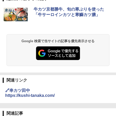
チキンラーメン どんぶり 85g×12個 日清
[山善] スチームオーブンレンジ 25L 一人
牛カツ京都勝牛、旬の寒ぶりを使った
1
1
食品 インスタント カップ麺
暮らし 二人暮らし フラットテーブル ス
「牛サーロインカツと寒鰤カツ膳」
チーム調理 自動メニュー19種搭載 角皿
付き ブラック MRK-F250TSV(B)
￥1,939
￥22,800
Google 検索で当サイトの記事を優先表示させる
【公式】ブタメン とんこつ味 35g×15個
2
| 業務用 夜食 カップラーメン ミニカップ
シャープ 過熱水蒸気 オーブンレンジ 23
麺 小腹 インスタント アウトドアにも ロ
2
L 1段調理 ブラック RE-WF232-B シンプ
ーリングストック 大人買い おやつカン
ル操作 コンパクト 一人暮らし 二人暮ら
パニー
し らくチン!（絶対湿度）センサー ノン
フライ調理 トースト スチームあたため
￥1,288
ワイドフラット庫内 簡単お手入れ
関連リンク
￥29,478
カップヌードル カップヌードルPRO シ
3
🔗串カツ田中
ーフードヌードル 高たんぱく&低糖質 さ
https://kushi-tanaka.com/
らに塩分控えめ 78g×12個
[山善] スチームオーブンレンジ 省エネ
3
高効率 15L 一人暮らし 二人暮らし スチ
￥2,880
ーム調理 フラットテーブル トースト機
関連記事
能 自動メニュー33種 簡単お手入れ ブラ