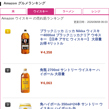
Amazon グルメランキング
米
ウイスキー
ラーメン
レンジ
Amazon ウイスキー の売れ筋ランキング
更新日時：2026/08/08 06:03
by Amazon 国産ブレンド米 精米 5kg
ブラックニッカ ニッカ Nikka ウィスキ
1
1
ー4000ml ブラックニッカクリア ウヰス
キー 【日本 アサヒ ウィスキー】 大容量
￥2,650
お得 4リットル
￥4,358
野沢農産 無洗米 青い流るる コシヒカリ
2
5kg 長野県産 令和7年産
角瓶 2700ml サントリー ウイスキー ハ
2
イボール 大容量
￥3,980
￥6,063
【在庫処分価格】ももたろう印 無洗米 5
3
kg 業務用 お米マイスターブレンド
角ハイボール 350ml×24本 サントリー ウ
3
イスキー ハイボール 缶