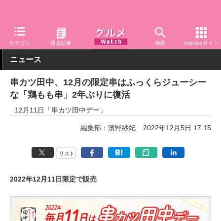
グルメ Watch
店舗
レストラン
カテゴリ
過去記事
検索
Impressサイト
ニュース
串カツ田中、12月の限定串はふっくらジューシー
な「鶏もも串」2年ぶりに復活
12月11日「串カツ田中デー」
編集部：濱野紗妃
2022年12月5日 17:15
リスト
2022年12月11日限定で販売