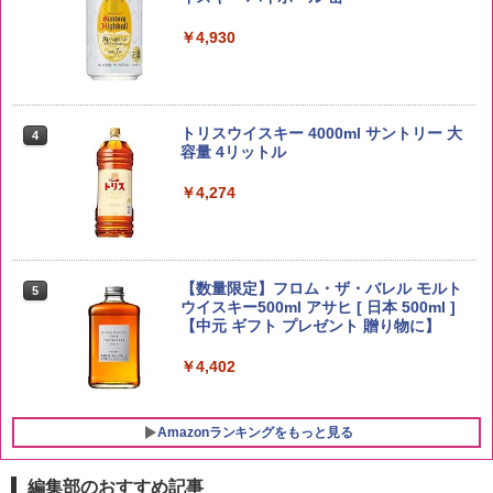
￥2,680
￥4,930
by Amazon 新潟県産 新潟のお米 無洗米
4
5kg
トリスウイスキー 4000ml サントリー 大
4
容量 4リットル
￥3,274
￥4,274
by Amazon あきたこまちブレンド 無洗
5
米 5kg
【数量限定】フロム・ザ・バレル モルト
5
ウイスキー500ml アサヒ [ 日本 500ml ]
【中元 ギフト プレゼント 贈り物に】
￥3,396
￥4,402
Amazonランキングをもっと見る
編集部のおすすめ記事