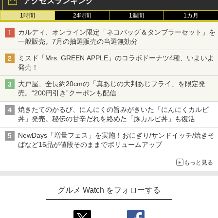
アクセスランキング
1時間
24時間
1週間
1カ月
カルディ、オンライン限定「ネコバッグ＆タンブラーセット」を
一般販売。7月の抽選販売の当選無効分
ミスド「Mrs. GREEN APPLE」のコラボドーナツ4種、いよいよ
発売！
大戸屋、全長約20cmの「真あじの大判あじフライ」を限定発
売。“200円引き”クーポンも配信
焼きたてのかるび、にんにくの旨みがきいた「にんにくカルビ
丼」発売。秘伝の甘辛だれを絡めた「豚カルビ丼」も復活
NewDays「増量フェス」を実施！おにぎり/サンドイッチ/焼きそ
ばなど16品が値段そのままでボリュームアップ
もっと見る
グルメ Watch をフォローする