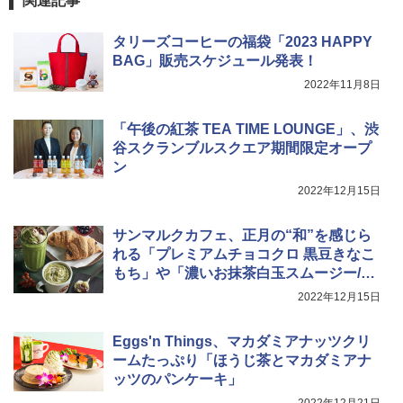
関連記事
TOSHIBA(東芝) スチームオーブンレン
らに塩分控えめ 78g×12個
4
ジ 石窯ドーム ER-D80A(K) ブラック 25
0℃ 1段調理 フラットテーブル 電子レン
￥2,989
タリーズコーヒーの福袋「2023 HAPPY
ジ 赤外線センサー ノンフライ調理 簡単
BAG」販売スケジュール発表！
お手入れ 小型 新生活 一人暮らし 二人暮
らし ファミリー
2022年11月8日
マルちゃん マルちゃんZUBAAAN! 横浜
5
￥34,546
家系醤油豚骨 3食パック 130g×3食
「午後の紅茶 TEA TIME LOUNGE」、渋
谷スクランブルスクエア期間限定オープ
￥341
ン
シャープ ウォーターオーブン ヘルシオ
5
2022年12月15日
AX-XJ1-B ブラック 30L 2段調理 コンベ
クション トースト機能
サンマルクカフェ、正月の“和”を感じら
￥44,800
れる「プレミアムチョコクロ 黒豆きなこ
もち」や「濃いお抹茶白玉スムージー/ラ
テ」
2022年12月15日
Eggs'n Things、マカダミアナッツクリ
ームたっぷり「ほうじ茶とマカダミアナ
ッツのパンケーキ」
2022年12月21日