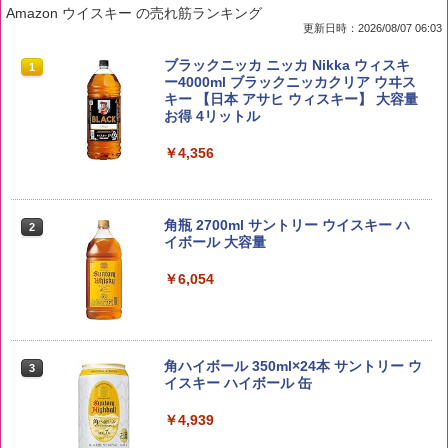
Amazon ウイスキー の売れ筋ランキング
更新日時：2026/08/07 06:03
by Amazon 国産ブレンド米 精米 5kg
ブラックニッカ ニッカ Nikka ウィスキ
1
1
ー4000ml ブラックニッカクリア ウヰス
キー 【日本 アサヒ ウィスキー】 大容量
￥2,650
お得 4リットル
￥4,356
野沢農産 無洗米 青い流るる コシヒカリ
2
5kg 長野県産 令和7年産
角瓶 2700ml サントリー ウイスキー ハ
2
イボール 大容量
￥3,980
￥6,054
【在庫処分価格】ももたろう印 無洗米 5
3
kg 業務用 お米マイスターブレンド
角ハイボール 350ml×24本 サントリー ウ
3
イスキー ハイボール 缶
￥2,680
￥4,939