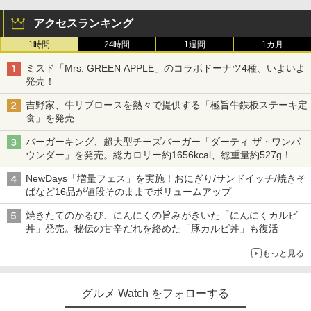
アクセスランキング
1時間
24時間
1週間
1カ月
ミスド「Mrs. GREEN APPLE」のコラボドーナツ4種、いよいよ
発売！
吉野家、牛リブロースを熱々で提供する「極旨牛鉄板ステーキ定
食」を発売
バーガーキング、超大型チーズバーガー「ダーティ ザ・ワンパ
ウンダー」を発売。総カロリー約1656kcal、総重量約527g！
NewDays「増量フェス」を実施！おにぎり/サンドイッチ/焼きそ
ばなど16品が値段そのままでボリュームアップ
焼きたてのかるび、にんにくの旨みがきいた「にんにくカルビ
丼」発売。秘伝の甘辛だれを絡めた「豚カルビ丼」も復活
もっと見る
グルメ Watch をフォローする