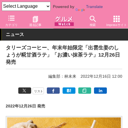
Powered by
Translate
グルメ Watch
店舗
カフェ
タリーズ
カテゴリ
過去記事
検索
Impressサイト
ニュース
タリーズコーヒー、年末年始限定「出雲生姜のし
ょうが糀甘酒ラテ」「お濃い抹茶ラテ」12月26日
発売
編集部：林未来
2022年12月16日 12:00
リスト
2022年12月26日 発売