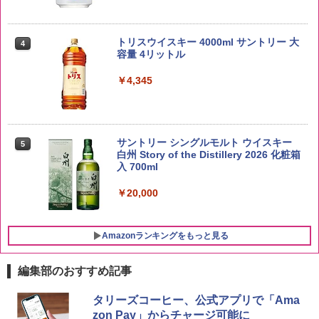
by Amazon あきたこまちブレンド 無洗
4
米 5kg
トリスウイスキー 4000ml サントリー 大
4
容量 4リットル
￥3,396
￥4,345
by Amazon 新潟県産 新潟のお米 無洗米
5
5kg
サントリー シングルモルト ウイスキー
5
白州 Story of the Distillery 2026 化粧箱
入 700ml
￥3,274
￥20,000
Amazonランキングをもっと見る
編集部のおすすめ記事
チキンラーメン どんぶり 85g×12個 日清
[山善] スチームオーブンレンジ 25L 一人
タリーズコーヒー、公式アプリで「Ama
1
1
食品 インスタント カップ麺
暮らし 二人暮らし フラットテーブル ス
zon Pay」からチャージ可能に