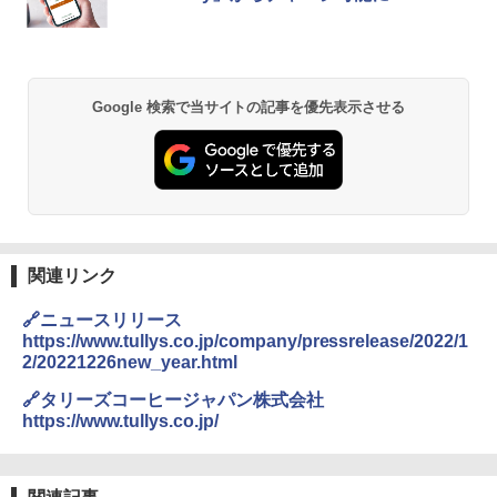
チーム調理 自動メニュー19種搭載 角皿
付き ブラック MRK-F250TSV(B)
￥1,939
￥22,800
Google 検索で当サイトの記事を優先表示させる
【公式】ブタメン とんこつ味 35g×15個
2
| 業務用 夜食 カップラーメン ミニカップ
シャープ 過熱水蒸気 オーブンレンジ 26
麺 小腹 インスタント アウトドアにも ロ
2
L コンベクション 2段調理 ホワイト RE-
ーリングストック 大人買い おやつカン
SS26B-W
パニー
￥32,800
￥1,451
関連リンク
[山善] スチームオーブンレンジ 省エネ
国分 tabete だし麺 千葉県産はまぐりだ
3
3
🔗ニュースリリース
高効率 15L 一人暮らし 二人暮らし スチ
し 塩らーめん 108g×10袋 保存食 備蓄
https://www.tullys.co.jp/company/pressrelease/2022/1
ーム調理 フラットテーブル トースト機
2/20221226new_year.html
能 自動メニュー33種 簡単お手入れ ブラ
￥2,323
ック YRZ-WF150TV(B)
🔗タリーズコーヒージャパン株式会社
https://www.tullys.co.jp/
￥26,130
カップヌードル カップヌードルPRO シ
4
ーフードヌードル 高たんぱく&低糖質 さ