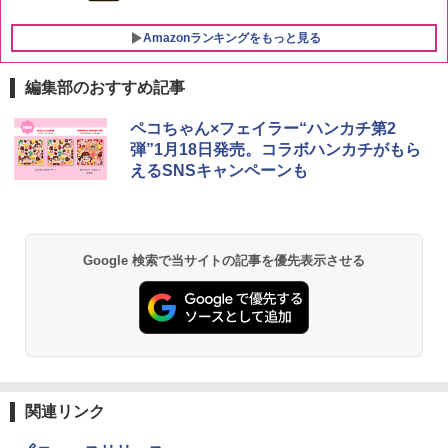
Amazonランキングをもっと見る
編集部のおすすめ記事
チキンラーメン どんぶり 85g×12個 日清
[山善] スチームオーブンレンジ 25L 一人
ペコちゃん×フェイラー“ハンカチ第2
1
1
食品 インスタント カップ麺
暮らし 二人暮らし フラットテーブル ス
弾”1月18日発売。コラボハンカチがもら
チーム調理 自動メニュー19種搭載 角皿
えるSNSキャンペーンも
付き ブラック MRK-F250TSV(B)
￥1,939
￥22,800
国分 tabete だし麺 千葉県産はまぐりだ
2
Google 検索で当サイトの記事を優先表示させる
し 塩らーめん 108g×10袋 保存食 備蓄
シャープ 過熱水蒸気 オーブンレンジ 23
2
L 1段調理 ブラック RE-WF232-B シンプ
￥2,323
ル操作 コンパクト 一人暮らし 二人暮ら
し らくチン!（絶対湿度）センサー ノン
フライ調理 トースト スチームあたため
ワイドフラット庫内 簡単お手入れ
【公式】ブタメン とんこつ味 35g×15個
3
￥29,447
関連リンク
| 業務用 夜食 カップラーメン ミニカップ
麺 小腹 インスタント アウトドアにも ロ
ーリングストック 大人買い おやつカン