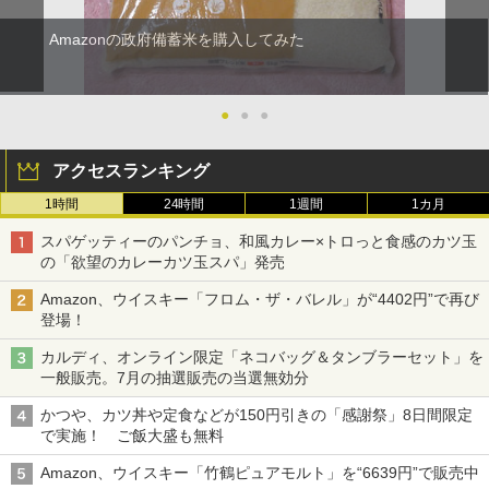
Amazonの政府備蓄米を購入してみた
●
●
●
アクセスランキング
1時間
24時間
1週間
1カ月
スパゲッティーのパンチョ、和風カレー×トロっと食感のカツ玉
の「欲望のカレーカツ玉スパ」発売
Amazon、ウイスキー「フロム・ザ・バレル」が“4402円”で再び
登場！
カルディ、オンライン限定「ネコバッグ＆タンブラーセット」を
一般販売。7月の抽選販売の当選無効分
かつや、カツ丼や定食などが150円引きの「感謝祭」8日間限定
で実施！ ご飯大盛も無料
Amazon、ウイスキー「竹鶴ピュアモルト」を“6639円”で販売中