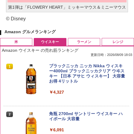
第1弾は「FLOWERY HEART」ミッキーマウス＆ミニーマウス
© Disney
Amazon グルメランキング
米
ウイスキー
ラーメン
レンジ
Amazon ウイスキー の売れ筋ランキング
更新日時：2026/08/09 18:03
by Amazon 国産ブレンド米 精米 5kg
ブラックニッカ ニッカ Nikka ウィスキ
1
1
ー4000ml ブラックニッカクリア ウヰス
キー 【日本 アサヒ ウィスキー】 大容量
￥2,650
お得 4リットル
￥4,327
【在庫処分価格】ももたろう印 無洗米 5
2
kg 業務用 お米マイスターブレンド
角瓶 2700ml サントリー ウイスキー ハ
2
イボール 大容量
￥2,680
￥6,091