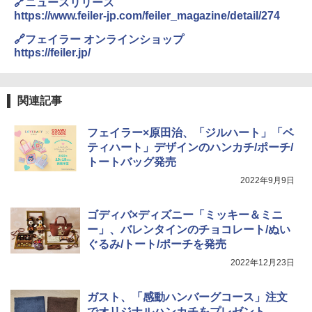
🔗ニュースリリース
パニー
https://www.feiler-jp.com/feiler_magazine/detail/274
【セット買い】 [山善] スチームオーブン
3
レンジ 省エネ 高効率 15L 一人暮らし 二
￥1,288
🔗フェイラー オンラインショップ
人暮らし フラットテーブル グレー YRZ-
https://feiler.jp/
WF150TV(H) + 炊飯器 5.5合 マイコン式
低温調理 AMRC-10M(B) ブラック
カップヌードル カップヌードルPRO し
4
￥34,280
ょうゆ 高たんぱく&低糖質 さらに塩分控
関連記事
えめ 75g×12個
フェイラー×原田治、「ジルハート」「ベ
￥2,885
TOSHIBA(東芝) スチームオーブンレン
ティハート」デザインのハンカチ/ポーチ/
4
ジ 石窯ドーム ER-D80A(K) ブラック 25
トートバッグ発売
0℃ 1段調理 フラットテーブル 電子レン
2022年9月9日
ジ 赤外線センサー ノンフライ調理 簡単
カップヌードル カップヌードルPRO シ
5
お手入れ 小型 新生活 一人暮らし 二人暮
ーフードヌードル 高たんぱく&低糖質 さ
らし ファミリー
らに塩分控えめ 78g×12個
ゴディバ×ディズニー「ミッキー＆ミニ
ー」、バレンタインのチョコレート/ぬい
￥34,266
￥2,885
ぐるみ/トート/ポーチを発売
2022年12月23日
シャープ ウォーターオーブン ヘルシオ
5
AX-XJ1-B ブラック 30L 2段調理 コンベ
ガスト、「感動ハンバーグコース」注文
クション トースト機能
でオリジナルハンカチをプレゼント