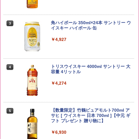
by Amazon あきたこまちブレンド 無洗
3
米 5kg
角ハイボール 350ml×24本 サントリー ウ
3
イスキー ハイボール 缶
￥3,396
￥4,927
新潟ケンベイ【精米】新潟県産にじのき
4
らめき 5kg 令和7年産
トリスウイスキー 4000ml サントリー 大
4
容量 4リットル
￥5,809
￥4,274
野沢農産 無洗米 青い流るる コシヒカリ
5
5kg 長野県産 令和7年産
【数量限定】竹鶴ピュアモルト700ml ア
5
サヒ [ ウイスキー 日本 700ml ]【中元 ギ
フト プレゼント 贈り物に】
￥3,980
￥6,930