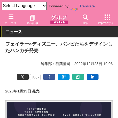
Powered by
Translate
グルメ Watch
関連商品
グッズ
カテゴリ
過去記事
検索
Impressサイト
ニュース
フェイラー×ディズニー、バンビたちをデザインし
たハンカチ発売
編集部：稲葉隆司
2022年12月23日 19:06
リスト
2023年1月13日 発売