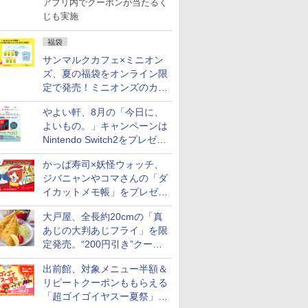
アプリ内でクーポンが当たるく
じも実施
福袋
サンマルクカフェ×ミニオン
ズ、夏の福袋をオンライン限
定で発売！ミニオンズのカッ
プと2500円相当のチケット
やよい軒、8月の「今日に、
付き
よいもの。」キャンペーンは
Nintendo Switch2をプレゼン
ト
かっぱ寿司×妖怪ウォッチ、
ジバニャンやコマさんの「ダ
イカットメモ帳」をプレゼン
ト
大戸屋、全長約20cmの「真
あじの大判あじフライ」を限
定発売。“200円引き”クーポ
ンも配信
出前館、対象メニュー半額＆
リピートクーポンももらえる
「超ゴイゴイヤスー夏祭」を