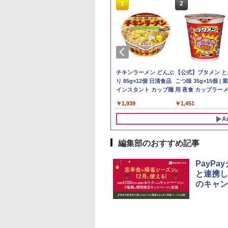
10
10
10
1
1
1
2
2
2
テイライス【白
韮崎 オリジナル
 ラーメン 博多細
by Amazon 秋田県産
グレングラント アルボ
日清麺職人 醤油 [丸大
by Amazon 国産ブレ
ブラックニッカ ニッカ
チキンラーメン どんぶ
野沢農産 無洗米 青
角瓶 2700ml サント
【公式】ブタメン と
北東北産 お米 米
ンド ウイスキー 4
トレート (5食)
あきたこまち 無洗米
ラリス 700ml [ ウイス
豆醤油使用 豊かな旨味
ンド米 精米 5kg
Nikka ウィスキー
り 85g×12個 日清食品
るる コシヒカリ 5kg
ー ウイスキー ハイ
こつ味 35g×15個 | 
たこまち 令和7年
トル 日本 大容量
g
5kg 令和7年産 産地精
キー イギリス ]
とコク] 日清食品 カッ
4000ml ブラックニッ
インスタント カップ麺
野県産 令和7年産
ル 大容量
用 夜食 カップラー
￥2,650
5kg)
0ml 4L
米
プ麺 87g ×12個
カクリア ウヰスキー
ミニカップ麺 小腹 
300
740
091
￥3,497
￥2,297
￥1,552
￥4,356
￥1,939
￥3,980
￥6,054
￥1,451
【日本 アサヒ ウィスキ
スタント アウトドア
ー】 大容量 お得 4リッ
も ローリングストッ
A
トル
大人買い おやつカン
ニー
編集部のおすすめ記事
10
1
2
PayP
と連携し
のキャン
D3000B-K(グラン
アイリスオーヤマ スチ
[山善] スチームオーブ
シャープ 過熱水蒸気