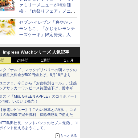
ァミリーメニューが特別価
ム ビスト
ンレンジ ヘルシーシェ
スチームオーブンレン
ブラック) 石窯ドーム
ーム トー
 30L 2
フ 31L MRO-S8C W ホ
ジ 25L フラットテーブ
過熱水蒸気オーブンレ
ブントース
格・「肉祭りフェア」メニュ
リル 高精
ワイト 重量センサー
ル 発酵・トースト機能
ンジ 30L
き 温度調節
ーがテイクアウトに登場
￥39,837
￥19,780
￥56,880
￥4,220
ピードセン
250℃1段式ワイドオー
オートメニュー23種 オ
イマー機能
セブン-イレブン「爽やかレ
 スマホ連
ブン
ーブン～250℃ レンジ
BLSOT-0
モンもこ」「かじるレモンチ
E-
~1000W高出力 全国対
ク
ーズケーキ」限定発売。人気
応 ヘルツフリー カップ
シリーズから夏限定の味わい
スチーム調理 予熱対応
が登場
自動脱臭 消音モード
Impress Watchシリーズ 人気記事
【2年メーカー保証】
ブラック CF-EA261-
時間
24時間
1週間
1カ月
BK
マクドナルド、マックデリバリーの朝マックの
最低注文料金が500円値上げ。8月18日より
1,500円から受付
ユニクロ、今日から「お盆特別セール」。涼感
シアサッカーワンピース待望値下げ、撥水ギア
ショーツは1990円に
ミスド「Mrs. GREEN APPLE」のコラボドーナ
ツ4種、いよいよ発売！
【家電レビュー】手ごわい雑草との戦い、コメ
リの草刈機で完全勝利 掃除機感覚で使えた
NTT島田社長、ソフトバンクのセブン出資に「d
ポイント使えるようにして」
もっと見る