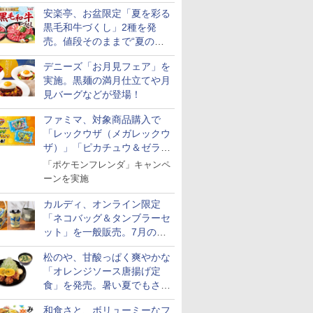
実施
7
7
7
8
8
8
9
9
9
10
10
10
安楽亭、お盆限定「夏を彩る
黒毛和牛づくし」2種を発
売。値段そのままで“夏の巻
き野菜”付き
デニーズ「お月見フェア」を
実施。黒麺の満月仕立てや月
見バーグなどが登場！
【精米】
フロム・
マルちゃん
新潟県産新之助 無洗米
ティーチャーズ ハイラ
カップヌードル カップ
米 5kg 新潟県産 コシヒ
サントリー シングルモ
カップヌードル パクチ
フクテイライス【白
甲州韮崎 オリジナル
一蘭 ラーメン 博多細
by Amaz
グレングラ
日清麺職人 
のきらめ
モルトウイ
 横浜家系
5kg 令和7年産
ンドクリーム 4000ml
ヌードルPRO しょうゆ
カリ｜雪室保管・精米
ルト ウイスキー 山崎
ー香るトムヤムクンヌ
米】北東北産 お米 米
ブレンド ウイスキー 4
麺ストレート (5食)
あきたこま
ラリス 700
豆醤油使用
ファミマ、対象商品購入で
7年産
アサヒ [
パック
サントリー スコッチ ウ
高たんぱく&低糖質 さ
したて｜白く輝き 粒感
Story of the Distillery
ードル [世界三大スー
あきたこまち 令和7年
リットル 日本 大容量
645g
5kg 令和
キー イギリ
とコク] 日
￥3,836
「レックウザ（メガレックウ
]【中元 ギ
イスキー 4リットル 大
らに塩分控えめ
しっかり 冷めてもおい
2026 化粧箱入 700ml
プ] 日清食品 カップ麺
産 (5kg)
4000ml 4L
米
プ麺 87g 
￥6,414
￥3,103
￥5,175
￥17,600
￥2,594
￥3,300
￥3,740
￥2,091
￥3,497
￥2,297
￥1,552
ザ）」「ピカチュウ＆ゼラオ
ト 贈り物
容量
75g×12個
しい お米 【やっぱり新
75g×12個
潟のこしひかり】
ラ」のフレンダピックがもら
「ポケモンフレンダ」キャンペ
える！
ーンを実施
カルディ、オンライン限定
「ネコバッグ＆タンブラーセ
7
8
9
10
ット」を一般販売。7月の抽
選販売の当選無効分
松のや、甘酸っぱく爽やかな
「オレンジソース唐揚げ定
食」を発売。暑い夏でもさっ
ぱり！
和食さと、ボリューミーなフ
 オーブン
日立 過熱水蒸気 オーブ
コンフィー(COMFEE')
ER-D3000B-K(グラン
アイリスオ