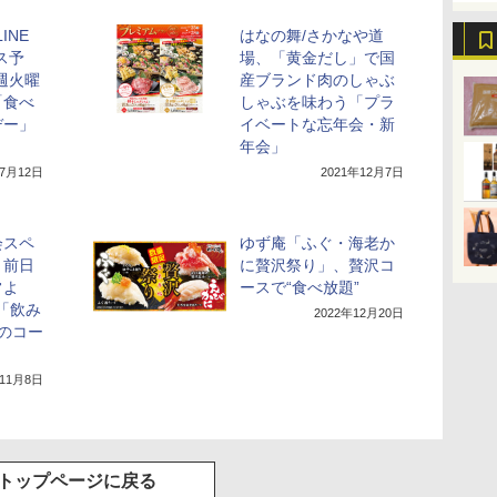
INE
はなの舞/さかなや道
ス予
場、「黄金だし」で国
週火曜
産ブランド肉のしゃぶ
「食べ
しゃぶを味わう「プラ
デー」
イベートな忘年会・新
年会」
年7月12日
2021年12月7日
会スペ
ゆず庵「ふぐ・海老か
、前日
に贅沢祭り」、贅沢コ
常よ
ースで“食べ放題”
な「飲み
2022年12月20日
のコー
年11月8日
トップページに戻る