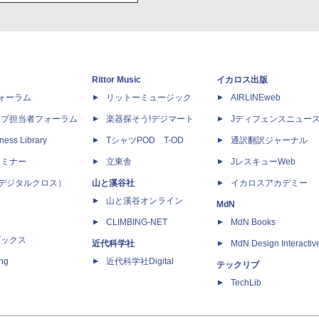
Rittor Music
イカロス出版
dフォーラム
リットーミュージック
AIRLINEweb
ップ担当者フォーラム
楽器探そう!デジマート
Jディフェンスニュー
ness Library
TシャツPOD T-OD
通訳翻訳ジャーナル
セミナー
立東舎
JレスキューWeb
 X（デジタルクロス）
山と溪谷社
イカロスアカデミー
山と溪谷オンライン
MdN
CLIMBING-NET
MdN Books
ブックス
近代科学社
MdN Design Interactiv
ing
近代科学社Digital
テックリブ
TechLib