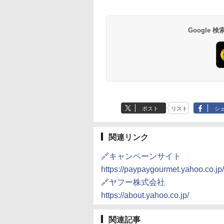
ック) 石窯ドーム
ーム トースター オー
ンレンジ 25L 一人暮ら
ーブンレンジ 26L 
水蒸気オーブンレ
ブントースター 2枚焼
し 二人暮らし フラット
ベクション 2段調理 
30L
き 温度調節 トレー タ
テーブル スチーム調理
ワイト RE-SS26B-W
Google
,880
￥4,220
￥22,800
￥32,800
イマー機能付 横型
自動メニュー19種搭載
BLSOT-011-B ブラッ
角皿付き ブラック
ク
MRK-F250TSV(B)
ポスト
リスト
シ
関連リンク
🔗キャンペーンサイト
https://paypaygourmet.yahoo.co.jp/
🔗ヤフー株式会社
https://about.yahoo.co.jp/
関連記事