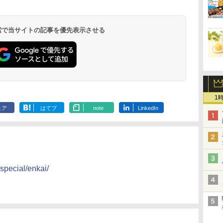
コン
ンレンジ 省エネ 高効率
ームオーブンレンジ 石
ーブン ヘルシオ AX-
レンジ スチー
ホ
15L 一人暮らし 二人暮
窯ドーム ER-D80A(K)
XJ1-B ブラック 30L 2
ロ 最高峰モデル
らし スチーム調理 フラ
ブラック 250℃ 1段調
段調理 コンベクション
段 おまかせグ
 検索で当サイトの記事を優先表示させる
￥26,130
￥34,546
￥44,800
￥118,000
ットテーブル トースト
理 フラットテーブル
トースト機能
細・64眼ス
機能 自動メニュー33種
電子レンジ 赤外線セン
サー 時短料理
簡単お手入れ ブラック
サー ノンフライ調理
携 ブラック N
YRZ-WF150TV(B)
簡単お手入れ 小型 新
UBS10D-K
生活 一人暮らし 二人
暮らし ファミリー
1
ェア
はてブ
note
LinkedIn
special/enkai/