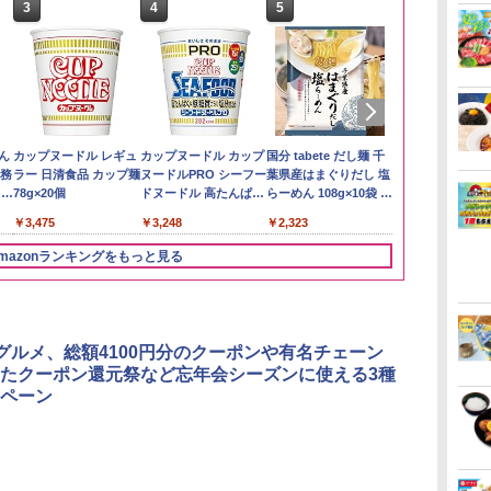
3
3
3
4
4
4
5
5
5
6
6
6
い流
リ
ん
by Amazon あきたこ
角ハイボール
カップヌードル レギュ
by Amazon 新潟県産
トリスウイスキー
カップヌードル カップ
【在庫処分価格】もも
サントリー シングルモ
国分 tabete だし麺 千
新潟ケンベイ
【数量限定】
マルちゃん 
 長
ボー
業務
まちブレンド 無洗米
350ml×24本 サントリ
ラー 日清食品 カップ麺
新潟のお米 無洗米 5kg
4000ml サントリー 大
ヌードルPRO シーフー
たろう印 無洗米 5kg
ルト ウイスキー 白州
葉県産はまぐりだし 塩
新潟県産にじ
ザ・バレル 
ZUBAAAN!
メン
5kg
ー ウイスキー ハイボー
78g×20個
容量 4リットル
ドヌードル 高たんぱく
業務用 お米マイスター
Story of the Distillery
らーめん 108g×10袋 保
き 5kg 令和
スキー500ml 
醤油豚骨 3食
￥3,274
イン
ル 缶
&低糖質 さらに塩分控
ブレンド
2026 化粧箱入 700ml
存食 備蓄
日本 500ml 
130g×3食
￥3,396
￥4,939
￥3,475
￥4,345
￥3,248
￥2,680
￥20,000
￥2,323
￥3,056
￥4,402
￥467
に
えめ 78g×12個
フト プレゼン
ク
に】
mazonランキングをもっと見る
パ
3
4
5
6
ayグルメ、総額4100円分のクーポンや有名チェーン
たクーポン還元祭など忘年会シーズンに使える3種
ペーン
 オ
[山善] スチームオーブ
TOSHIBA(東芝) スチ
シャープ ウォーターオ
パナソニック