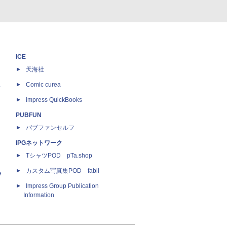
ICE
天海社
ス
Comic curea
impress QuickBooks
PUBFUN
パブファンセルフ
IPGネットワーク
TシャツPOD pTa.shop
カスタム写真集POD fabli
e
Impress Group Publication
Information