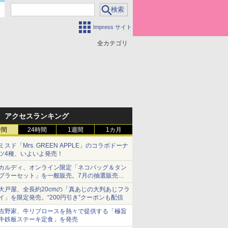
Impress サイト
全カテゴリ
アクセスランキング
時間
24時間
1週間
1カ月
ミスド「Mrs. GREEN APPLE」のコラボドーナ
ツ4種、いよいよ発売！
カルディ、オンライン限定「ネコバッグ＆タン
ブラーセット」を一般販売。7月の抽選販売の
当選無効分
大戸屋、全長約20cmの「真あじの大判あじフラ
イ」を限定発売。“200円引き”クーポンも配信
吉野家、牛リブロースを熱々で提供する「極旨
牛鉄板ステーキ定食」を発売