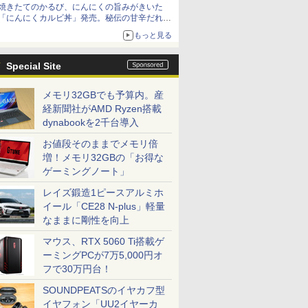
焼きたてのかるび、にんにくの旨みがきいた
「にんにくカルビ丼」発売。秘伝の甘辛だれを
絡めた「豚カルビ丼」も復活
もっと見る
Special Site
メモリ32GBでも予算内。産
経新聞社がAMD Ryzen搭載
dynabookを2千台導入
お値段そのままでメモリ倍
増！メモリ32GBの「お得な
ゲーミングノート」
レイズ鍛造1ピースアルミホ
イール「CE28 N-plus」軽量
なままに剛性を向上
マウス、RTX 5060 Ti搭載ゲ
ーミングPCが7万5,000円オ
フで30万円台！
SOUNDPEATSのイヤカフ型
イヤフォン「UU2イヤーカ