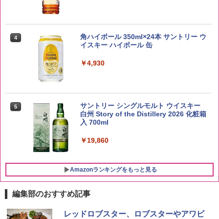
野沢農産 無洗米 青い流るる コシヒカリ
4
5kg 長野県産 令和7年産
角ハイボール 350ml×24本 サントリー ウ
4
イスキー ハイボール 缶
￥3,980
￥4,930
【在庫処分価格】ももたろう印 無洗米 5
5
kg 業務用 お米マイスターブレンド
サントリー シングルモルト ウイスキー
5
白州 Story of the Distillery 2026 化粧箱
入 700ml
￥2,680
￥19,860
Amazonランキングをもっと見る
編集部のおすすめ記事
チキンラーメン どんぶり 85g×12個 日清
[山善] スチームオーブンレンジ 25L 一人
レッドロブスター、ロブスターやアワビ
1
1