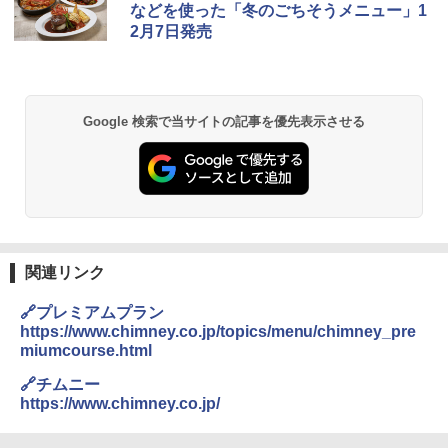
食品 インスタント カップ麺
暮らし 二人暮らし フラットテーブル ス
などを使った「冬のごちそうメニュー」1
チーム調理 自動メニュー19種搭載 角皿
2月7日発売
付き ブラック MRK-F250TSV(B)
￥1,939
￥22,800
【公式】ブタメン とんこつ味 35g×15個
2
Google 検索で当サイトの記事を優先表示させる
| 業務用 夜食 カップラーメン ミニカップ
シャープ 過熱水蒸気 オーブンレンジ 23
麺 小腹 インスタント アウトドアにも ロ
2
L 1段調理 ブラック RE-WF232-B シンプ
ーリングストック 大人買い おやつカン
ル操作 コンパクト 一人暮らし 二人暮ら
パニー
し らくチン!（絶対湿度）センサー ノン
フライ調理 トースト スチームあたため
￥1,288
ワイドフラット庫内 簡単お手入れ
￥29,478
関連リンク
カップヌードル カップヌードルPRO シ
3
ーフードヌードル 高たんぱく&低糖質 さ
🔗プレミアムプラン
らに塩分控えめ 78g×12個
https://www.chimney.co.jp/topics/menu/chimney_pre
[山善] スチームオーブンレンジ 省エネ
3
miumcourse.html
高効率 15L 一人暮らし 二人暮らし スチ
￥3,248
ーム調理 フラットテーブル トースト機
🔗チムニー
能 自動メニュー33種 簡単お手入れ ブラ
https://www.chimney.co.jp/
ック YRZ-WF150TV(B)
カップヌードル レギュラー 日清食品 カ
4
￥26,130