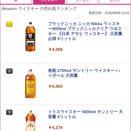
米
ウイスキー
ラーメン
レンジ
Amazon ウイスキー の売れ筋ランキング
更新日時：2026/08/08 12:03
by Amazon 国産ブレンド米 精米 5kg
ブラックニッカ ニッカ Nikka ウィスキ
1
1
ー4000ml ブラックニッカクリア ウヰス
キー 【日本 アサヒ ウィスキー】 大容量
￥2,650
お得 4リットル
￥4,358
新潟ケンベイ【精米】新潟県産にじのき
2
らめき 5kg 令和7年産
角瓶 2700ml サントリー ウイスキー ハ
2
イボール 大容量
￥3,056
￥6,063
by Amazon あきたこまちブレンド 無洗
3
米 5kg
トリスウイスキー 4000ml サントリー 大
3
容量 4リットル
￥3,396
￥4,274