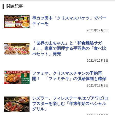
ップ麺 78g×20個
関連記事
￥3,475
串カツ田中「クリスマスバケツ」でパー
TOSHIBA(東芝) スチームオーブンレン
4
ジ 石窯ドーム ER-D80A(K) ブラック 25
ティーを
0℃ 1段調理 フラットテーブル 電子レン
2021年12月6日
ジ 赤外線センサー ノンフライ調理 簡単
マルちゃん マルちゃんZUBAAAN! 横浜
5
お手入れ 小型 新生活 一人暮らし 二人暮
家系醤油豚骨 3食パック 130g×3食
らし ファミリー
「世界の山ちゃん」と「和食麺処サガ
￥467
ミ」、家庭で調理する手羽先の「食べ比
￥34,546
べセット」発売
2021年12月3日
シャープ ウォーターオーブン ヘルシオ
5
AX-XJ1-B ブラック 30L 2段調理 コンベ
ファミマ、クリスマスチキンの予約再
クション トースト機能
開！ 「ファミチキ」の供給体制も確保
2021年12月2日
￥44,800
シズラー、フィレステーキ/エゾアワビ/ロ
ブスターを楽しむ「年末年始スペシャル
グリル」