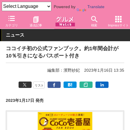
Powered by
Translate
グルメ Watch
食品
カレー
カテゴリ
過去記事
検索
Impressサイト
ニュース
ココイチ初の公式ファンブック。約1年間会計が
10％引きになるパスポート付き
編集部：濱野紗妃
2023年1月16日 13:35
リスト
2023年1月17日 発売