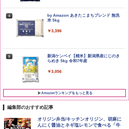
by Amazon あきたこまちブレンド 無洗
4
米 5kg
￥3,396
新潟ケンベイ【精米】新潟県産にじのき
5
らめき 5kg 令和7年産
￥3,056
Amazonランキングをもっと見る
編集部のおすすめ記事
ブラックニッカ ニッカ Nikka ウィスキ
チキンラーメン どんぶり 85g×12個 日清
[山善] スチームオーブンレンジ 25L 一人
オリジン弁当/キッチンオリジン、胡麻に
1
1
1
ー4000ml ブラックニッカクリア ウヰス
食品 インスタント カップ麺
暮らし 二人暮らし フラットテーブル ス
んにく醤油とネギ塩レモンで食べる「牛
キー 【日本 アサヒ ウィスキー】 大容量
チーム調理 自動メニュー19種搭載 角皿