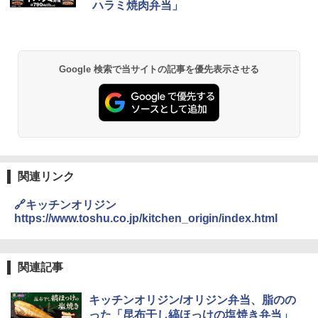
ハラミ焼肉弁当」
お得 4リットル
付き ブラック MRK-F250TSV(B)
￥1,939
￥4,358
￥22,800
【公式】ブタメン とんこつ味 35g×15個
2
Google 検索で当サイトの記事を優先表示させる
| 業務用 夜食 カップラーメン ミニカップ
角瓶 2700ml サントリー ウイスキー ハ
シャープ 過熱水蒸気 オーブンレンジ 26
麺 小腹 インスタント アウトドアにも ロ
2
2
イボール 大容量
L コンベクション 2段調理 ホワイト RE-
ーリングストック 大人買い おやつカン
SS26B-W
パニー
￥6,055
￥32,800
￥1,288
関連リンク
角ハイボール 350ml×24本 サントリー ウ
[山善] スチームオーブンレンジ 省エネ
3
国分 tabete だし麺 千葉県産はまぐりだ
3
3
イスキー ハイボール 缶
高効率 15L 一人暮らし 二人暮らし スチ
し 塩らーめん 108g×10袋 保存食 備蓄
🔗キッチンオリジン
ーム調理 フラットテーブル トースト機
https://www.toshu.co.jp/kitchen_origin/index.html
能 自動メニュー33種 簡単お手入れ ブラ
￥4,927
￥2,323
ック YRZ-WF150TV(B)
￥26,130
関連記事
トリスウイスキー 4000ml サントリー 大
4
カップヌードル カップヌードルPRO シ
4
キッチンオリジン/オリジン弁当、脂のの
容量 4リットル
ーフードヌードル 高たんぱく&低糖質 さ
った「昆布干し縞ほっけの塩焼き弁当」
TOSHIBA(東芝) スチームオーブンレン
らに塩分控えめ 78g×12個
4