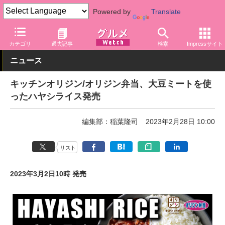
Powered by
Translate
グルメ Watch
店舗
弁当
オリジン弁当
カテゴリ
過去記事
検索
Impressサイト
ニュース
キッチンオリジン/オリジン弁当、大豆ミートを使
ったハヤシライス発売
編集部：稲葉隆司
2023年2月28日 10:00
リスト
2023年3月2日10時 発売