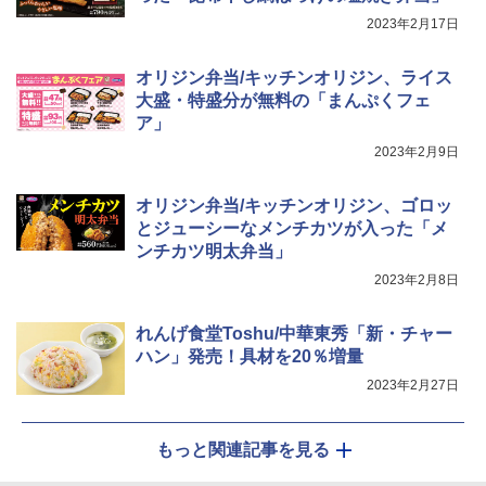
￥4,274
ジ 石窯ドーム ER-D80A(K) ブラック 25
2023年2月17日
0℃ 1段調理 フラットテーブル 電子レン
￥3,248
ジ 赤外線センサー ノンフライ調理 簡単
お手入れ 小型 新生活 一人暮らし 二人暮
オリジン弁当/キッチンオリジン、ライス
らし ファミリー
大盛・特盛分が無料の「まんぷくフェ
サントリー シングルモルト ウイスキー
5
カップヌードル カップヌードルPRO し
5
ア」
白州 Story of the Distillery 2026 化粧箱
￥34,546
ょうゆ 高たんぱく&低糖質 さらに塩分控
入 700ml
えめ 75g×12個
2023年2月9日
￥19,860
￥2,885
オリジン弁当/キッチンオリジン、ゴロッ
シャープ ウォーターオーブン ヘルシオ
5
AX-XJ1-B ブラック 30L 2段調理 コンベ
とジューシーなメンチカツが入った「メ
クション トースト機能
ンチカツ明太弁当」
2023年2月8日
￥44,800
れんげ食堂Toshu/中華東秀「新・チャー
ハン」発売！具材を20％増量
2023年2月27日
もっと関連記事を見る