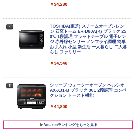
￥34,280
新潟ケンベイ【精米】新潟県産にじのき
4
らめき 5kg 令和7年産
トリスウイスキー 4000ml サントリー 大
4
カップヌードル カップヌードルPRO シ
4
容量 4リットル
ーフードヌードル 高たんぱく&低糖質 さ
￥5,809
TOSHIBA(東芝) スチームオーブンレン
らに塩分控えめ 78g×12個
4
￥4,274
ジ 石窯ドーム ER-D80A(K) ブラック 25
0℃ 1段調理 フラットテーブル 電子レン
￥3,248
ジ 赤外線センサー ノンフライ調理 簡単
お手入れ 小型 新生活 一人暮らし 二人暮
by Amazon あきたこまちブレンド 無洗
らし ファミリー
5
米 5kg
サントリー シングルモルト ウイスキー
5
カップヌードル カップヌードルPRO し
5
白州 Story of the Distillery 2026 化粧箱
￥34,546
ょうゆ 高たんぱく&低糖質 さらに塩分控
入 700ml
￥3,396
えめ 75g×12個
￥19,860
￥2,885
シャープ ウォーターオーブン ヘルシオ
5
AX-XJ1-B ブラック 30L 2段調理 コンベ
クション トースト機能
￥44,800
Amazonランキングをもっと見る