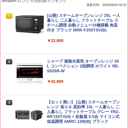
Amazon レンジ の売れ筋ランキング
更新日時：2026/08/09 06:03
by Amazon 国産ブレンド米 精米 5kg
ブラックニッカ ニッカ Nikka ウィスキ
チキンラーメン どんぶり 85g×12個 日清
[山善] スチームオーブンレンジ 25L 一人
1
1
1
1
ー4000ml ブラックニッカクリア ウヰス
食品 インスタント カップ麺
暮らし 二人暮らし フラットテーブル ス
キー 【日本 アサヒ ウィスキー】 大容量
チーム調理 自動メニュー19種搭載 角皿
￥2,650
お得 4リットル
付き ブラック MRK-F250TSV(B)
￥1,939
￥4,358
￥22,800
【公式】ブタメン とんこつ味 35g×15個
2
野沢農産 無洗米 青い流るる コシヒカリ
2
| 業務用 夜食 カップラーメン ミニカップ
5kg 長野県産 令和7年産
角瓶 2700ml サントリー ウイスキー ハ
シャープ 過熱水蒸気 オーブンレンジ 26
麺 小腹 インスタント アウトドアにも ロ
2
2
イボール 大容量
L コンベクション 2段調理 ホワイト RE-
ーリングストック 大人買い おやつカン
SS26B-W
￥3,980
パニー
￥6,055
￥32,800
￥1,288
【在庫処分価格】ももたろう印 無洗米 5
3
kg 業務用 お米マイスターブレンド
角ハイボール 350ml×24本 サントリー ウ
【セット買い】 [山善] スチームオーブン
3
国分 tabete だし麺 千葉県産はまぐりだ
3
3
イスキー ハイボール 缶
レンジ 省エネ 高効率 15L 一人暮らし 二
し 塩らーめん 108g×10袋 保存食 備蓄
￥2,680
人暮らし フラットテーブル グレー YRZ-
WF150TV(H) + 炊飯器 5.5合 マイコン式
￥4,927
￥2,323
低温調理 AMRC-10M(B) ブラック